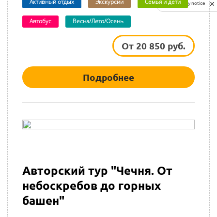
Активный отдых
Экскурсии
Семья и дети
Privacy notice
Автобус
Весна/Лето/Осень
От 20 850 руб.
Подробнее
Авторский тур "Чечня. От
небоскребов до горных
башен"