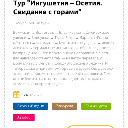
Тур "Ингушетия – Осетия.
Свидание с горами"
Экскурсионные туры
Волжский → Волгоград → Владикавказ → Джейрахское
ущелье → Вовнушки → Тхаба-Ерды → Даргавс («Город
мёртвых») → Кармадон → Куртатинское ущелье → ледник
«Сказка» → термальные источники → обратная дорога. А
возвращение — это просто смена направления. Часть
вас навсегда останется там — на ветру перевала, у
молчаливых склепов, у холодного дыхания ледника. И
теперь даже в привычном городе вы будете слышать эхо
этого свидания. Не с горами — с собой настоящим. Тем,
кто не боится высоты, тишины и дороги, которая не
утомляет. Она просто ведёт.
24.09.2026
Активный отдых
Экскурсии
Семья и дети
Автобус