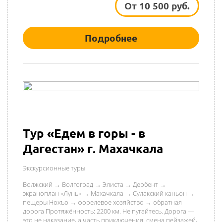
От 10 500 руб.
Подробнее
Тур «Едем в горы - в
Дагестан» г. Махачкала
Экскурсионные туры
Волжский → Волгоград → Элиста → Дербент →
экраноплан «Лунь» → Махачкала → Сулакский каньон →
пещеры Нохъо → форелевое хозяйство → обратная
дорога Протяжённость: 2200 км. Не пугайтесь. Дорога —
это не наказание, а часть приключения: смена пейзажей,