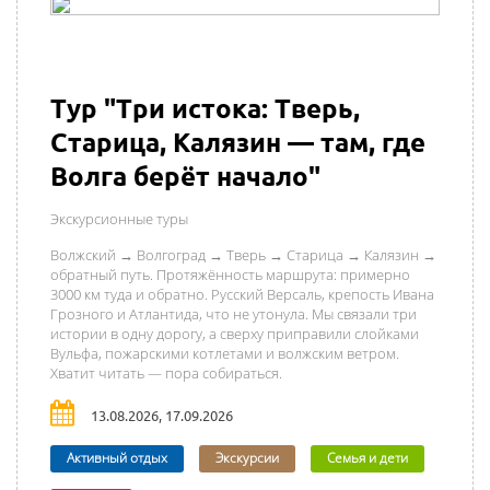
Тур "Три истока: Тверь,
Старица, Калязин — там, где
Волга берёт начало"
Экскурсионные туры
Волжский → Волгоград → Тверь → Старица → Калязин →
обратный путь. Протяжённость маршрута: примерно
3000 км туда и обратно. Русский Версаль, крепость Ивана
Грозного и Атлантида, что не утонула. Мы связали три
истории в одну дорогу, а сверху приправили слойками
Вульфа, пожарскими котлетами и волжским ветром.
Хватит читать — пора собираться.
13.08.2026, 17.09.2026
Активный отдых
Экскурсии
Семья и дети