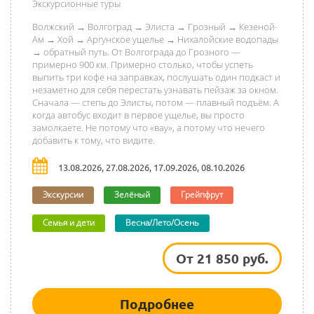
Экскурсионные туры
Волжский → Волгоград → Элиста → Грозный → Кезеной-
Ам → Хой → Аргунское ущелье → Нихалойские водопады
→ обратный путь. От Волгограда до Грозного —
примерно 900 км. Примерно столько, чтобы успеть
выпить три кофе на заправках, послушать один подкаст и
незаметно для себя перестать узнавать пейзаж за окном.
Сначала — степь до Элисты, потом — плавный подъём. А
когда автобус входит в первое ущелье, вы просто
замолкаете. Не потому что «вау», а потому что нечего
добавить к тому, что видите.
13.08.2026, 27.08.2026, 17.09.2026, 08.10.2026
Экскурсии
Зелёный
Грейпфрут
Семья и дети
Весна/Лето/Осень
От 21 850 руб.
Подробнее