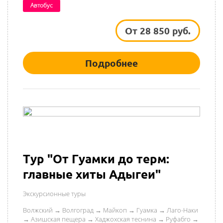
Автобус
От 28 850 руб.
Подробнее
Тур "От Гуамки до терм:
главные хиты Адыгеи"
Экскурсионные туры
Волжский → Волгоград → Майкоп → Гуамка → Лаго-Наки
→ Азишская пещера → Хаджохская теснина → Руфабго →