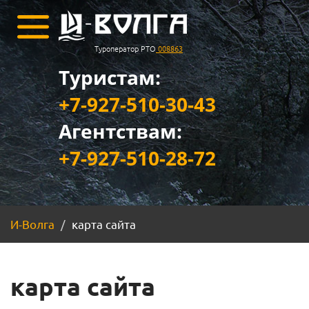
Туроператор РТО
008863
Туристам:
+7-927-510-30-43
Агентствам:
+7-927-510-28-72
И-Волга
карта сайта
карта сайта