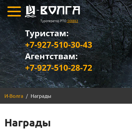
Туроператор РТО
008863
Туристам:
+7-927-510-30-43
Агентствам:
+7-927-510-28-72
И-Волга
Награды
Награды