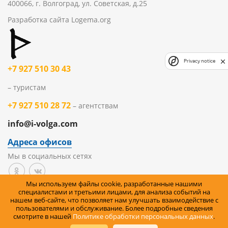
400066, г. Волгоград, ул. Советская, д.25
Разработка сайта
Logema.org
Privacy notice
+7 927 510 30 43
– туристам
+7 927 510 28 72
– агентствам
info@i-volga.com
Адреса офисов
Мы в социальных сетях
Мы используем файлы cookie, разработанные нашими
Политика организации в отношении обработки
специалистами и третьими лицами, для анализа событий на
нашем веб-сайте, что позволяет нам улучшать взаимодействие с
персональных данных на сайте
пользователями и обслуживание. Более подробные сведения
смотрите в нашей
Политике обработки персональных данных
.
Правила возврата товара