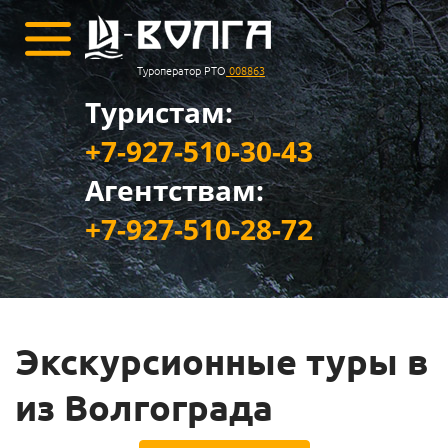
Туроператор РТО
008863
Туристам:
+7-927-510-30-43
Агентствам:
+7-927-510-28-72
Экскурсионные туры в
из Волгограда