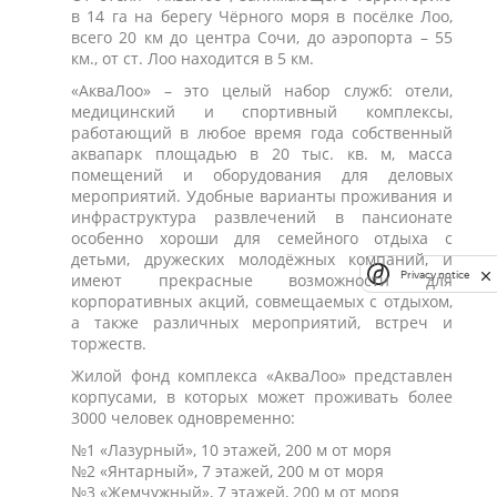
в 14 га на берегу Чёрного моря в посёлке Лоо,
всего 20 км до центра Сочи, до аэропорта – 55
км., от ст. Лоо находится в 5 км.
«АкваЛоо» – это целый набор служб: отели,
медицинский и спортивный комплексы,
работающий в любое время года собственный
аквапарк площадью в 20 тыс. кв. м, масса
помещений и оборудования для деловых
мероприятий. Удобные варианты проживания и
инфраструктура развлечений в пансионате
особенно хороши для семейного отдыха с
детьми, дружеских молодёжных компаний, и
Privacy notice
имеют прекрасные возможности для
корпоративных акций, совмещаемых с отдыхом,
а также различных мероприятий, встреч и
торжеств.
Жилой фонд комплекса «АкваЛоо» представлен
корпусами, в которых может проживать более
3000 человек одновременно:
№1 «Лазурный», 10 этажей, 200 м от моря
№2 «Янтарный», 7 этажей, 200 м от моря
№3 «Жемчужный», 7 этажей, 200 м от моря