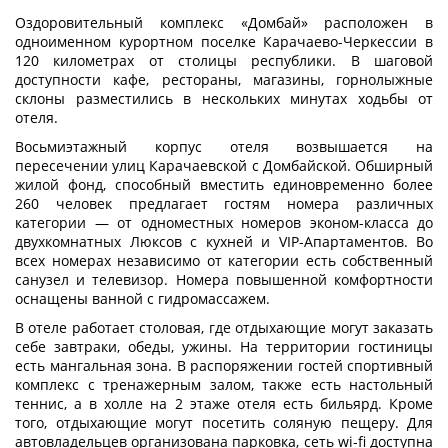
Оздоровительный комплекс «Домбай» расположен в
одноименном курортном поселке Карачаево-Черкессии в
120 километрах от столицы республики. В шаговой
доступности кафе, рестораны, магазины, горнолыжные
склоны разместились в нескольких минутах ходьбы от
отеля.
Восьмиэтажный корпус отеля возвышается на
пересечении улиц Карачаевской с Домбайской. Обширный
жилой фонд, способный вместить единовременно более
260 человек предлагает гостям номера различных
категории — от одноместных номеров эконом-класса до
двухкомнатных Люксов с кухней и VIP-Апартаментов. Во
всех номерах независимо от категории есть собственный
санузел и телевизор. Номера повышенной комфортности
оснащены ванной с гидромассажем.
В отеле работает столовая, где отдыхающие могут заказать
себе завтраки, обеды, ужины. На территории гостиницы
есть мангальная зона. В распоряжении гостей спортивный
комплекс с тренажерным залом, также есть настольный
теннис, а в холле на 2 этаже отеля есть бильярд. Кроме
того, отдыхающие могут посетить соляную пещеру. Для
автовладельцев организована парковка, сеть wi-fi доступна