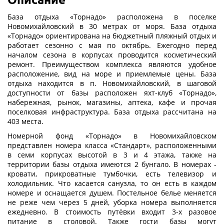
База отдыха «Торнадо» расположена в поселке
Новомихайловский в 30 метрах от моря. База отдыха
«Торнадо» ориентирована на бюджетный пляжный отдых и
работает сезонно с мая по октябрь. Ежегодно перед
началом сезона в корпусах проводится косметический
ремонт. Преимуществом комплекса являются удобное
расположение, вид на море и приемлемые цены. База
отдыха находится в п. Новомихайловский, в шаговой
доступности от базы расположен яхт-клуб «Торнадо»,
набережная, рынок, магазины, аптека, кафе и прочая
поселковая инфраструктура. База отдыха рассчитана на
403 места.
Номерной фонд «Торнадо» в Новомихайловском
представлен номера класса «Стандарт», расположенными
в семи корпусах высотой в 3 и 4 этажа, также на
территории базы отдыха имеются 2 бунгало. В номерах -
кровати, прикроватные тумбочки, есть телевизор и
холодильник. Что касается санузла, то он есть в каждом
номере и оснащается душем. Постельное белье меняется
не реже чем через 5 дней, уборка номера выполняется
ежедневно. В стоимость путёвки входит 3-х разовое
питание в столовой. Также гости базы могут