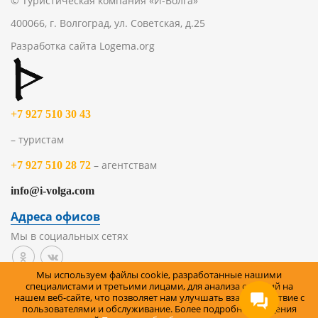
© Туристическая компания «И-Волга»
400066, г. Волгоград, ул. Советская, д.25
Разработка сайта
Logema.org
+7 927 510 30 43
– туристам
– агентствам
+7 927 510 28 72
info@i-volga.com
Адреса офисов
Мы в социальных сетях
Мы используем файлы cookie, разработанные нашими
Политика организации в отношении обработки
специалистами и третьими лицами, для анализа событий на
нашем веб-сайте, что позволяет нам улучшать взаимодействие с
персональных данных на сайте
пользователями и обслуживание. Более подробные сведения