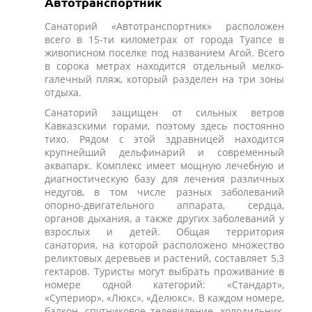
Автотранспортник
Санаторий «Автотранспортник» расположен
всего в 15-ти километрах от города Туапсе в
живописном поселке под названием Агой. Всего
в сорока метрах находится отдельный мелко-
галечный пляж, который разделен на три зоны
отдыха.
Санаторий защищен от сильных ветров
Кавказскими горами, поэтому здесь постоянно
тихо. Рядом с этой здравницей находится
крупнейший дельфинарий и современный
аквапарк. Комплекс имеет мощную лечебную и
диагностическую базу для лечения различных
недугов, в том числе разных заболеваний
опорно-двигательного аппарата, сердца,
органов дыхания, а также других заболеваний у
взрослых и детей. Общая территория
санатория, на которой расположено множество
реликтовых деревьев и растений, составляет 5,3
гектаров. Туристы могут выбрать проживание в
номере одной категорий: «Стандарт»,
«Супериор», «Люкс», «Делюкс». В каждом номере,
балкон, спутниковое телевидение, холодильник,