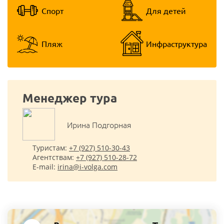
Спорт
Для детей
Пляж
Инфраструктура
Менеджер тура
Ирина Подгорная
Туристам:
+7 (927) 510-30-43
Агентствам:
+7 (927) 510-28-72
E-mail:
irina@i-volga.com