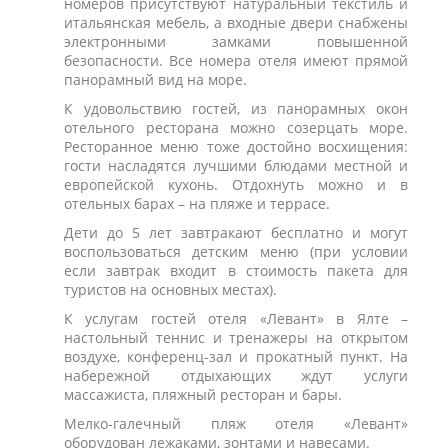
номеров присутствуют натуральный текстиль и
итальянская мебель, а входные двери снабжены
электронными замками повышенной
безопасности. Все номера отеля имеют прямой
панорамный вид на море.
К удовольствию гостей, из панорамных окон
отельного ресторана можно созерцать море.
Ресторанное меню тоже достойно восхищения:
гости насладятся лучшими блюдами местной и
европейской кухонь. Отдохнуть можно и в
отельных барах – на пляже и террасе.
Дети до 5 лет завтракают бесплатно и могут
воспользоваться детским меню (при условии
если завтрак входит в стоимость пакета для
туристов на основных местах).
К услугам гостей отеля «Левант» в Ялте –
настольный теннис и тренажеры на открытом
воздухе, конференц-зал и прокатный пункт. На
набережной отдыхающих ждут услуги
массажиста, пляжный ресторан и бары.
Мелко-галечный пляж отеля «Левант»
оборудован лежаками, зонтами и навесами.