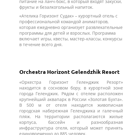
питание на ланч-бокс, в который входят закуски,
фрукты и безалкогольный напиток.
«Ателика Горизонт Судак» – курортный отель с
профессиональной командой аниматоров,
которая ежедневно организует развлекательные
программы для детей и взрослых. Программа
включает игры, квесты, мастер-классы, конкурсы
в течение всего дня.
Orchestra Horizont Gelendzhik Resort
«Оркестра Горизонт Геленджик Резорт»
находится в сосновом бору, в курортной зоне
города Геленджик. Рядом с отелем расположен
крупнейший аквапарк в России «Золотая Бухта».
В 500 м от отеля находится живописная
городская набережная Геленджика и галечный
пляж. На территории располагаются жилые
корпуса, бассейн и разнообразная
инфраструктура отеля, который может принять
единовременно до 885 человек.