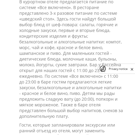
В курортном отеле предлагается питание по
системе «Все включено». В ресторане
представлено 3-х разовое питание по системе
«шведский стол». Здесь гости найдут большой
выбор блюд от шеф-повара: салаты, горячие и
холодные закуски, первые и вторые блюда,
кондитерские изделия и фрукты;
безалкогольные и алкогольные напитки: компот,
морс, чай и кофе, красное и белое вино,
шампанское и пиво. Для маленьких гостей -
диетические блюда, молочные каши, бульоны,
молоко, йогурты, сухие завтраки. Бар у бассейна
Privacy notice
открыт для наших гостей с 11:00 до 23:00
ежедневно. По системе «Все включено» с 11:00
до 23:00 в баре гостям предлагаются легкие
закуски, безалкогольные и алкогольные напитки
- красное и белое вино, пиво. Детям мы рады
предложить сладкую вату (до 20:00), попкорн и
мягкое мороженое. Также в баре отеля
представлен большой выбор напитков, снеков за
дополнительную плату.
Гости, которые запланировали экскурсии или
ранний отъезд из отеля, могут заменить