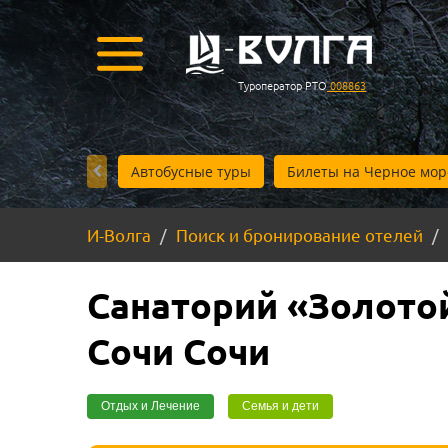
Туроператор РТО
008863
Автобусные туры
Билеты на Черное мор
И-Волга
Поиск и бронирование отелей
Санаторий «Золотой
Сочи Сочи
Отдых и Лечение
Семья и дети