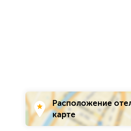
Расположение отел
карте