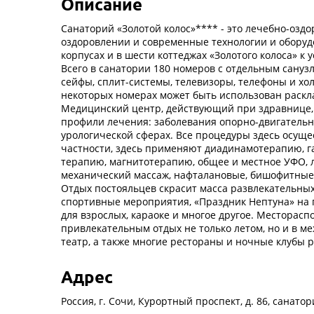
Описание
Санаторий «Золотой колос»**** - это лечебно-озд
оздоровлении и современные технологии и оборудо
корпусах и в шести коттеджах «Золотого колоса» 
Всего в санатории 180 номеров с отдельным санузл
сейфы, сплит-системы, телевизоры, телефоны и хо
некоторых номерах может быть использован раскл
Медицинский центр, действующий при здравнице, и
профили лечения: заболевания опорно-двигательног
урологической сферах. Все процедуры здесь осущ
частности, здесь применяют диадинамотерапию, г
терапию, магнитотерапию, общее и местное УФО, 
механический массаж, нафталановые, бишофитные,
Отдых постояльцев скрасит масса развлекательных
спортивные мероприятия, «Праздник Нептуна» на п
для взрослых, караоке и многое другое. Месторасп
привлекательным отдых не только летом, но и в 
театр, а также многие рестораны и ночные клубы 
Адрес
Россия, г. Сочи, Курортный проспект, д. 86, санато