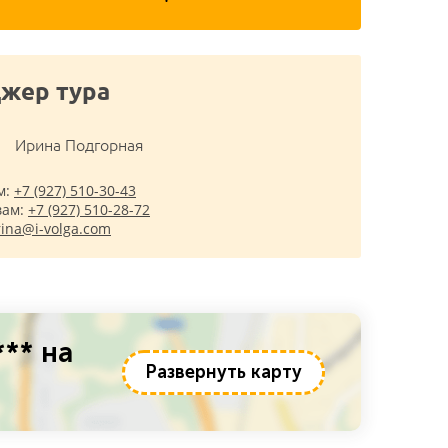
жер тура
Ирина Подгорная
м:
+7 (927) 510-30-43
вам:
+7 (927) 510-28-72
rina@i-volga.com
** на
Развернуть карту