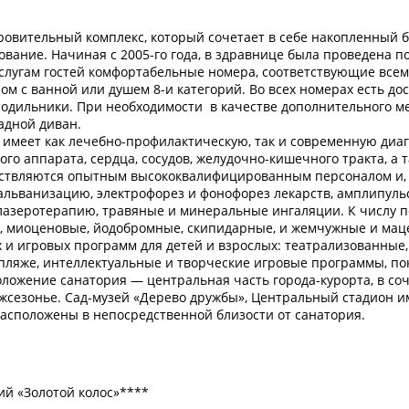
оровительный комплекс, который сочетает в себе накопленный б
вание. Начиная с 2005-го года, в здравнице была проведена п
к услугам гостей комфортабельные номера, соответствующие все
ом с ванной или душем 8-и категорий. Во всех номерах есть д
лодильники. При необходимости в качестве дополнительного ме
адной диван.
меет как лечебно-профилактическую, так и современную диагн
о аппарата, сердца, сосудов, желудочно-кишечного тракта, а 
ествляются опытным высококвалифицированным персоналом и, к
альванизацию, электрофорез и фонофорез лекарств, амплипуль
лазеротерапию, травяные и минеральные ингаляции. К числу п
 миоценовые, йодобромные, скипидарные, и жемчужные и маце
 и игровых программ для детей и взрослых: театрализованные,
ляже, интеллектуальные и творческие игровые программы, пок
оложение санатория — центральная часть города-курорта, в со
межсезонье. Сад-музей «Дерево дружбы», Центральный стадион 
расположены в непосредственной близости от санатория.
рий «Золотой колос»****