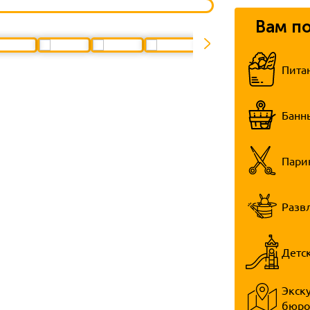
Вам п
Пита
Банн
Пари
Разв
Детс
Экск
бюро