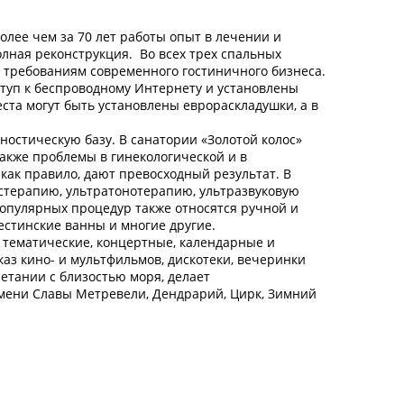
олее чем за 70 лет работы опыт в лечении и
олная реконструкция. Во всех трех спальных
м требованиям современного гостиничного бизнеса.
оступ к беспроводному Интернету и установлены
ста могут быть установлены еврораскладушки, а в
остическую базу. В санатории «Золотой колос»
также проблемы в гинекологической и в
ак правило, дают превосходный результат. В
стерапию, ультратонотерапию, ультразвуковую
опулярных процедур также относятся ручной и
стинские ванны и многие другие.
 тематические, концертные, календарные и
аз кино- и мультфильмов, дискотеки, вечеринки
четании с близостью моря, делает
имени Славы Метревели, Дендрарий, Цирк, Зимний