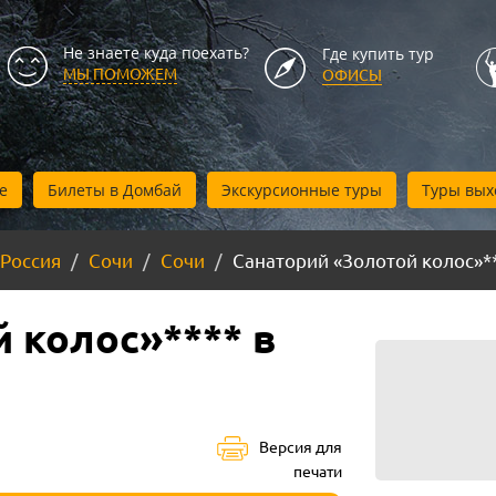
Не знаете куда поехать?
Где купить тур
МЫ ПОМОЖЕМ
ОФИСЫ
е
Билеты в Домбай
Экскурсионные туры
Туры вых
Россия
Сочи
Сочи
Санаторий «Золотой колос»**
 колос»**** в
Версия для
печати