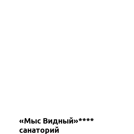
«Мыс Видный»****
санаторий