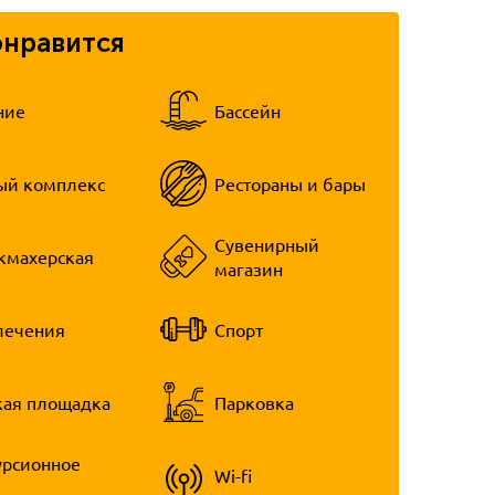
онравится
ние
Бассейн
ый комплекс
Рестораны и бары
Сувенирный
кмахерская
магазин
лечения
Спорт
кая площадка
Парковка
урсионное
Wi-fi