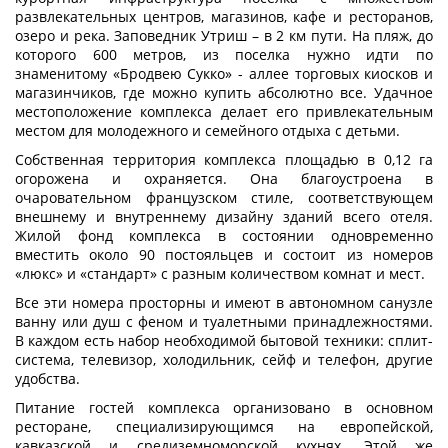
развлекательных центров, магазинов, кафе и ресторанов,
озеро и река. Заповедник Утриш – в 2 км пути. На пляж, до
которого 600 метров, из поселка нужно идти по
знаменитому «Бродвею Сукко» - аллее торговых киосков и
магазинчиков, где можно купить абсолютно все. Удачное
местоположение комплекса делает его привлекательным
местом для молодежного и семейного отдыха с детьми.
Собственная территория комплекса площадью в 0,12 га
огорожена и охраняется. Она благоустроена в
очаровательном французском стиле, соответствующем
внешнему и внутреннему дизайну зданий всего отеля.
Жилой фонд комплекса в состоянии одновременно
вместить около 90 постояльцев и состоит из номеров
«люкс» и «стандарт» с разным количеством комнат и мест.
Все эти номера просторны и имеют в автономном санузле
ванну или душ с феном и туалетными принадлежностями.
В каждом есть набор необходимой бытовой техники: сплит-
система, телевизор, холодильник, сейф и телефон, другие
удобства.
Питание гостей комплекса организовано в основном
ресторане, специализирующимся на европейской,
кавказской и средиземноморской кухнях. Этой же