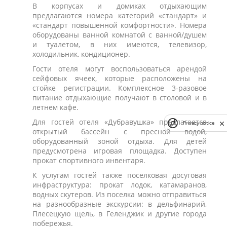
В корпусах и домиках отдыхающим
предлагаются номера категорий «стандарт» и
«стандарт повышенной комфортности». Номера
оборудованы ванной комнатой с ванной/душем
и туалетом, в них имеются, телевизор,
холодильник, кондиционер.
Гости отеля могут воспользоваться арендой
сейфовых ячеек, которые расположены на
стойке регистрации. Комплексное 3-разовое
питание отдыхающие получают в столовой и в
летнем кафе.
Для гостей отеля «Дубравушка» предлагается
Privacy notice
открытый бассейн с пресной водой,
оборудованный зоной отдыха. Для детей
предусмотрена игровая площадка. Доступен
прокат спортивного инвентаря.
К услугам гостей также поселковая досуговая
инфраструктура: прокат лодок, катамаранов,
водных скутеров. Из поселка можно отправиться
на разнообразные экскурсии: в дельфинарий,
Плесецкую щель, в Геленджик и другие города
побережья.