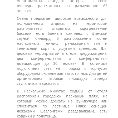
Апартаменты, Стандарт, которые, в свою
очередь, рассчитаны на размещение 66
человек.
Отель предлагает широкие возможности для
полноценного отдыха: на территории
располагается открытый подогреваемый
бассейн, есть банный комплекс с финской
сауной, бильярд. В распоряжении гостей
настольный теннис, тренажерный зал и
теннисный корт с услугами тренеров. Для
деловых мероприятий в отеле предусмотрены
два конференц-зала и конференц-зал,
вмещающие до 30 человек. В гостинице
подключена сеть wi-fi, рядом с корпусом
оборудована охраняемая автостоянка. Для детей
организована игровая площадка, аренда
стульчиков и кроваток.
В нескольких минутах ходьбы от отеля
расположен городской песчаный пляж, на
который можно доехать на фуникулере или
спуститься по лестнице. Пляж оснащен
лежаками, шезлонгами, раздевалками, есть
коврики и полотенца.