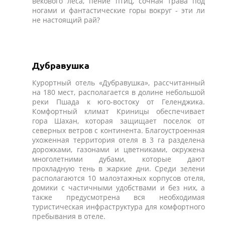
векового леса, пение птиц, сочная трава под
ногами и фантастические горы вокруг - эти ли
не настоящий рай?
Дубравушка
Курортный отель «Дубравушка», рассчитанный
на 180 мест, располагается в долине небольшой
реки Пшада к юго-востоку от Геленджика.
Комфортный климат Криницы обеспечивает
гора Шахан, которая защищает поселок от
северных ветров с континента. Благоустроенная
ухоженная территория отеля в 3 га разделена
дорожками, газонами и цветниками, окружена
многолетними дубами, которые дают
прохладную тень в жаркие дни. Среди зелени
располагаются 10 малоэтажных корпусов отеля,
домики с частичными удобствами и без них, а
также предусмотрена вся необходимая
туристическая инфраструктура для комфортного
пребывания в отеле.