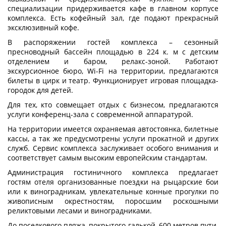
специализации придерживается кафе в главном корпусе
комплекса. Есть кофейный зал, где подают прекрасный
эксклюзивный кофе.
В распоряжении гостей комплекса – сезонный
пресноводный бассейн площадью в 224 к. м с детским
отделением и баром, релакс-зоной. Работают
экскурсионное бюро, Wi-Fi на территории, предлагаются
билеты в цирк и театр. Функционирует игровая площадка-
городок для детей.
Для тех, кто совмещает отдых с бизнесом, предлагаются
услуги конференц-зала с современной аппаратурой.
На территории имеется охраняемая автостоянка, билетные
кассы, а так же предусмотрены услуги прокатной и других
служб. Сервис комплекса заслуживает особого внимания и
соответствует самым высоким европейским стандартам.
Администрация гостиничного комплекса предлагает
гостям отеля организованные поездки на рыцарские бои
или к виноградникам, увлекательные конные прогулки по
живописным окрестностям, поросшим роскошными
реликтовыми лесами и виноградниками.
До поселкового пляжа, покрытого галькой, 600 метров пути.