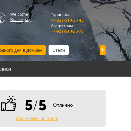
Welcome
Туристам:
Волгоград
+7-927-510-30-43
Агентствам:
+7-927-510-28-72
одного дня в Домбай
Отели
Прием в Волг
илиси
5
/
5
Отлично
Все отзывы об отеле