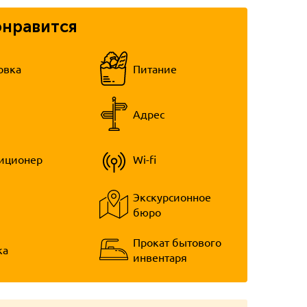
онравится
овка
Питание
Адрес
иционер
Wi-fi
Экскурсионное
бюро
Прокат бытового
ка
инвентаря