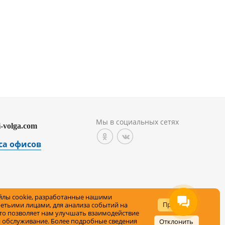
Мы в социальных сетях
i-volga.com
са офисов
лы cookie, разработанные нашими
рсональных данных на сайте
Принять
ретьими лицами, для анализа событий на
что позволяет нам улучшать взаимодействие
и обслуживание. Более подробные сведения
Отклонить