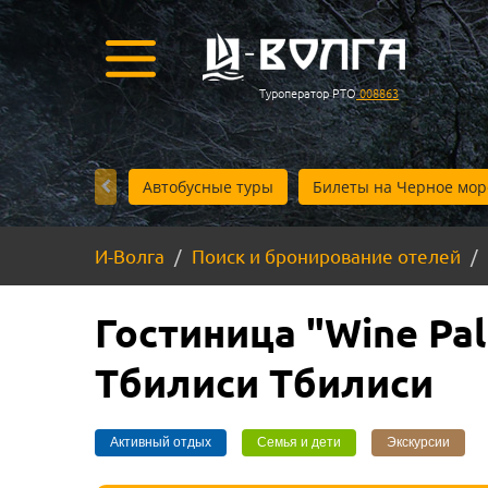
Туроператор РТО
008863
Автобусные туры
Билеты на Черное мор
И-Волга
Поиск и бронирование отелей
Гостиница "Wine Pal
Тбилиси Тбилиси
Активный отдых
Семья и дети
Экскурсии