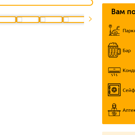
Вам п
Парк
Бар
Конд
Сейф
Апте