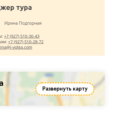
жер тура
Ирина Подгорная
м:
+7 (927) 510-30-43
вам:
+7 (927) 510-28-72
rina@i-volga.com
а
Развернуть карту