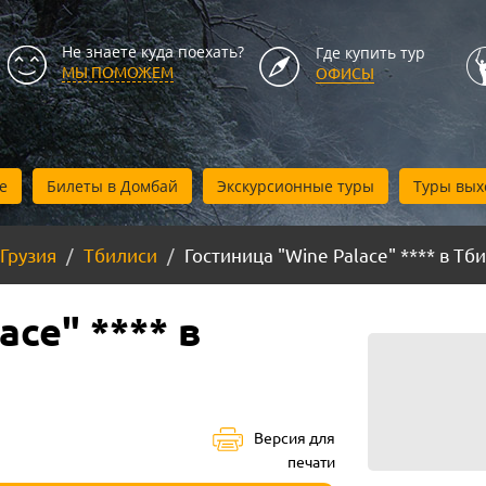
Не знаете куда поехать?
Где купить тур
МЫ ПОМОЖЕМ
ОФИСЫ
е
Билеты в Домбай
Экскурсионные туры
Туры вых
Грузия
Тбилиси
Гостиница "Wine Palace" **** в Тб
ace" **** в
Версия для
печати