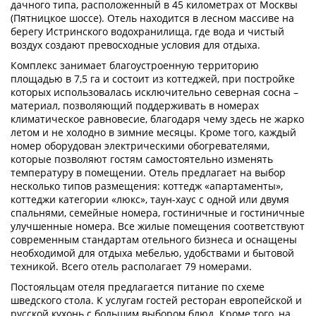
дачного типа, расположенный в 45 километрах от Москвы
(Пятницкое шоссе). Отель находится в лесном массиве на
берегу Истринского водохранилища, где вода и чистый
воздух создают превосходные условия для отдыха.
Комплекс занимает благоустроенную территорию
площадью в 7,5 га и состоит из коттеджей, при постройке
которых использовалась исключительно северная сосна –
материал, позволяющий поддерживать в номерах
климатическое равновесие, благодаря чему здесь не жарко
летом и не холодно в зимние месяцы. Кроме того, каждый
номер оборудован электрическими обогревателями,
которые позволяют гостям самостоятельно изменять
температуру в помещении. Отель предлагает на выбор
несколько типов размещения: коттедж «апартаменты»,
коттеджи категории «люкс», таун-хаус с одной или двумя
спальнями, семейные номера, гостиничные и гостиничные
улучшенные номера. Все жилые помещения соответствуют
современным стандартам отельного бизнеса и оснащены
необходимой для отдыха мебелью, удобствами и бытовой
техникой. Всего отель располагает 79 номерами.
Постояльцам отеля предлагается питание по схеме
шведского стола. К услугам гостей ресторан европейской и
русской кухонь с большим выбором блюд. Кроме того, на