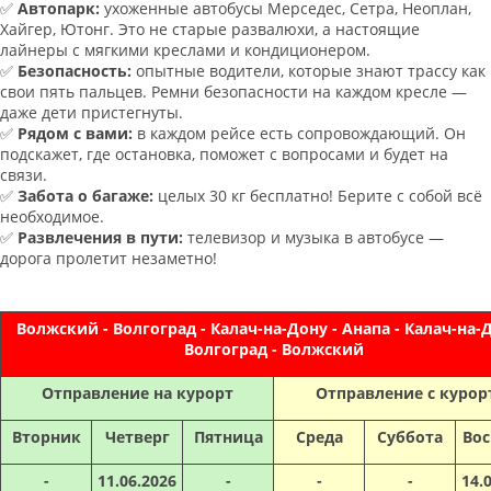
✅
Автопарк:
ухоженные автобусы Мерседес, Сетра, Неоплан,
Хайгер, Ютонг. Это не старые развалюхи, а настоящие
лайнеры с мягкими креслами и кондиционером.
✅
Безопасность:
опытные водители, которые знают трассу как
свои пять пальцев. Ремни безопасности на каждом кресле —
даже дети пристегнуты.
✅
Рядом с вами:
в каждом рейсе есть сопровождающий. Он
подскажет, где остановка, поможет с вопросами и будет на
связи.
✅
Забота о багаже:
целых 30 кг бесплатно! Берите с собой всё
необходимое.
✅
Развлечения в пути:
телевизор и музыка в автобусе —
дорога пролетит незаметно!
Волжский - Волгоград - Калач-на-Дону - Анапа - Калач-на-Д
Волгоград - Волжский
Отправление на курорт
Отправление с курор
Вторник
Четверг
Пятница
Среда
Суббота
Вос
-
11.06.2026
-
-
-
14.