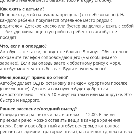
Дополнительное место багажа: 1000 ₽ в одну сторону.
Как ехать с детьми?
Перевозка детей на руках запрещена (это небезопасно!). На
каждого ребенка покупается отдельное место рядом с
родителем. Детское кресло или бустер вы должны взять с собой
— без удерживающего устройства ребенка в автобус не
посадят.
Что, если я опоздаю?
Автобус — не такси, он ждет не больше 5 минут. Обязательно
сохраните телефон сопровождающего (мы сообщим его
заранее). Если вы опаздываете к обратному рейсу с моря,
автобус может уехать без вас. Будьте пунктуальны!
Меня довезут прямо до отеля?
Автобус делает ОДНУ остановку в каждом курортном поселке
(список выше). До отеля вам нужно будет добраться
самостоятельно — это 5-10 минут на такси или маршрутке. Это
быстро и недорого.
Раннее заселение/поздний выезд?
Стандартный расчетный час в отелях — 12:00. Если вы
приехали рано, можно оставить вещи в камере хранения
отеля. Если у вас обратный автобус вечером, этот вопрос
решается с администратором отеля (часто можно доплатить за