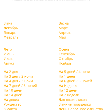
теплой водой и лечебные грязи с Витязевского
лимана. Здесь отличные условия особенно для
отдыха с детьми, и для тех, кому спокойный отдых
на пляже.
Зима
Весна
Декабрь
Март
Январь
Апрель
Февраль
Май
Лето
Осень
Июнь
Сентябрь
Июль
Октябрь
Август
Ноябрь
На 2 дня
На 5 дней / 4 ночи
На 3 дня / 2 ночи
На 1 день
На 4 дня / 3 ночи
На 6 дней / 5 ночей
На 7 дней / 6 ночей
На Неделю
На 10 дней
На 12 дней
На 14 дней
На 2 недели
На двоих
Для школьников
Рождество
Зимние праздники
8 марта
День народного единства