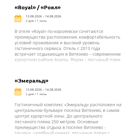
доступности: дельфинарий, аквапарк,
«Royal» / «Роял»
аттракционы, ночные клубы, бары, рестораны.
13.08.2026 – 14.08.2026
2 дня / 1 ночь
В отеле «Royal» по-королевски сочетаются
преимущества расположения, комфортабельность
условий проживания и высокий уровень
гостиничного сервиса. Отель с 2013 года
встречает отдыхающих в Витязево – современном
курортном районе Анапы. Рядом – песчаный пляж,
аквапарк, дельфинарий и приморский бульвар с
аттракционами и развлекательными заведениями.
«Эмеральд»
13.08.2026 – 14.08.2026
2 дня / 1 ночь
Гостиничный комплекс «Эмеральд» расположен на
центральном бульваре поселка Витязево, в самом
центре курортной зоны. До центрального
песчаного пляжа 250 метров. Основные
преимущества отдыха в поселке Витязево -
тишина, целебный климат, песчаные пляжи с