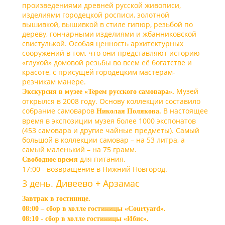
произведениями древней русской живописи,
изделиями городецкой росписи, золотной
вышивкой, вышивкой в стиле гипюр, резьбой по
дереву, гончарными изделиями и жбанниковской
свистулькой. Особая ценность архитектурных
сооружений в том, что они представляют историю
«глухой» домовой резьбы во всем её богатстве и
красоте, с присущей городецким мастерам-
резчикам манере.
Музей
Экскурсия в музее «Терем русского самовара».
открылся в 2008 году. Основу коллекции составило
собрание самоваров
В настоящее
Николая Полякова.
время в экспозиции музея более 1000 экспонатов
(453 самовара и другие чайные предметы). Самый
большой в коллекции самовар – на 53 литра, а
самый маленький – на 75 грамм.
для питания.
Свободное время
17:00 - возвращение в Нижний Новгород.
3 день. Дивеево + Арзамас
Завтрак в гостинице.
08:00 – сбор в холле гостиницы «Courtyard».
08:10 - сбор в холле гостиницы «Ибис».