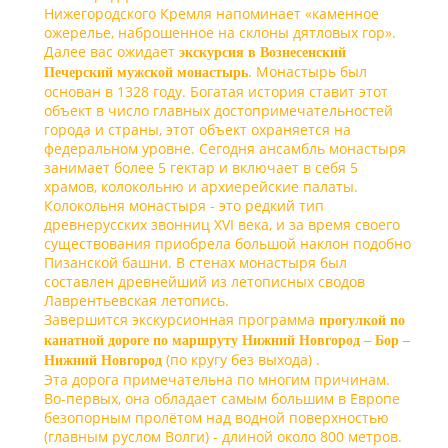
Нижегородского Кремля напоминает «каменное
ожерелье, наброшенное на склоны дятловых гор».
Далее вас ожидает
экскурсия в Вознесенский
. Монастырь был
Печерский мужской монастырь
основан в 1328 году. Богатая история ставит этот
объект в число главных достопримечательностей
города и страны, этот объект охраняется на
федеральном уровне. Сегодня ансамбль монастыря
занимает более 5 гектар и включает в себя 5
храмов, колокольню и архиерейские палаты.
Колокольня монастыря - это редкий тип
древнерусских звонниц ХVI века, и за время своего
существования приобрела большой наклон подобно
Пизанской башни. В стенах монастыря был
составлен древнейший из летописных сводов
Лаврентьевская летопись.
Завершится экскурсионная программа
прогулкой по
канатной дороге
по маршруту Нижний Новгород – Бор –
(по кругу без выхода) .
Нижний Новгород
Эта дорога примечательна по многим причинам.
Во-первых, она обладает самым большим в Европе
безопорным пролётом над водной поверхностью
(главным руслом Волги) - длиной около
800 метров
.