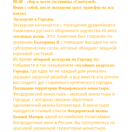
08:40 – сбор в холле гостиницы «Courtyard».
Вещи с собой, после экскурсии сразу трансфер на ж/д
вокзал.
.
Экскурсия в Городец
Экскурсия начинается с посещения древнейшего
памятника русского оборонного зодчества XII века -
Этот памятник был сохранён по
земляных валов.
указанию
с помощью высадки на них
Екатерины II
субтропических сосен, которые обладают мощной
корневой системой.
Во время
вы
обзорной экскурсии по Городцу
побываете в так называемом
«музейном квартале»
, где едва ли не каждый дом уникален,
Городца
украшен ажурной резьбой, а все вместе эти улочки
воссоздают дух старинного купеческого городка.
Посещение территории
Феодоровского монастыря.
Феодоровский монастырь - мужской монастырь в
Городце, с которым связано обретение
одноимённой иконы Богоматери. В монастыре
находится чтимый список
Феодоровской иконы
, одной из наиболее почитаемых
Божией Матери
богородичных икон в России. Вы прогуляетесь по
красивой ухоженной территории монастыря,