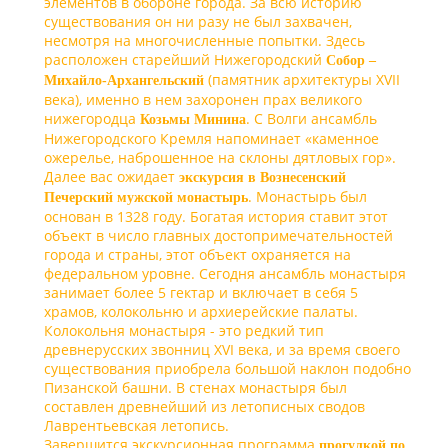
элементов в обороне города. За всю историю
существования он ни разу не был захвачен,
несмотря на многочисленные попытки. Здесь
расположен старейший Нижегородский
Собор –
(памятник архитектуры ХVII
Михайло-Архангельский
века), именно в нем захоронен прах великого
нижегородца
. С Волги ансамбль
Козьмы Минина
Нижегородского Кремля напоминает «каменное
ожерелье, наброшенное на склоны дятловых гор».
Далее вас ожидает
экскурсия в Вознесенский
. Монастырь был
Печерский мужской монастырь
основан в 1328 году. Богатая история ставит этот
объект в число главных достопримечательностей
города и страны, этот объект охраняется на
федеральном уровне. Сегодня ансамбль монастыря
занимает более 5 гектар и включает в себя 5
храмов, колокольню и архиерейские палаты.
Колокольня монастыря - это редкий тип
древнерусских звонниц ХVI века, и за время своего
существования приобрела большой наклон подобно
Пизанской башни. В стенах монастыря был
составлен древнейший из летописных сводов
Лаврентьевская летопись.
Завершится экскурсионная программа
прогулкой по