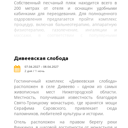
Собственный песчаный пляж находится всего в
200 метрах от отеля и оснащен удобными
кабинками для переодевания. Для полноценного
оздоровления предлагается пройти комплекс
процедур, включая бальнеотерапию, аппаратную
физиотерапию, газолечение, ингаляции и
массажи, в соответствии с популярными
санаторными методами лечения.
Дивеевская слобода
07.04.2027 – 08.04.2027
2 дня / 1 ночь
Гостиничный комплекс «Дивеевская слобода»
расположен в селе Дивеево – одном из самых
живописных мест Нижегородской области.
Местность, получившая известность благодаря
Свято-Троицкому монастырю, где хранятся мощи
Серафима Саровского, привлекает сюда
паломников, любителей культуры и истории.
Отель расположен на правом берегу реки
Вичкинза, в шаговой доступности от монастыря и