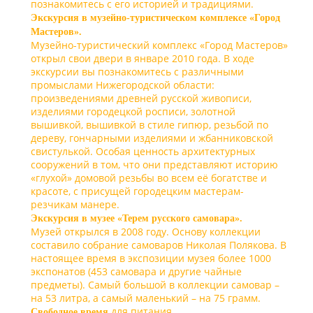
познакомитесь с его историей и традициями.
Экскурсия в музейно-туристическом комплексе «Город
Мастеров».
Музейно-туристический комплекс «Город Мастеров»
открыл свои двери в январе 2010 года. В ходе
экскурсии вы познакомитесь с различными
промыслами Нижегородской области:
произведениями древней русской живописи,
изделиями городецкой росписи, золотной
вышивкой, вышивкой в стиле гипюр, резьбой по
дереву, гончарными изделиями и жбанниковской
свистулькой. Особая ценность архитектурных
сооружений в том, что они представляют историю
«глухой» домовой резьбы во всем её богатстве и
красоте, с присущей городецким мастерам-
резчикам манере.
Экскурсия в музее «Терем русского самовара».
Музей открылся в 2008 году. Основу коллекции
составило собрание самоваров Николая Полякова. В
настоящее время в экспозиции музея более 1000
экспонатов (453 самовара и другие чайные
предметы). Самый большой в коллекции самовар –
на 53 литра, а самый маленький – на 75 грамм.
для питания.
Свободное время