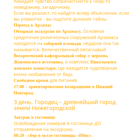
покидает чувство сопричастности к чему-то
неведомому, загадочному.
Если вы реалист, то найдёте всему объяснение, если
вы романтик - вы ощутите дыхание тайны.
Переезд в Арзамас.
Основное
Обзорная экскурсия по Арзамасу.
средоточие религиозных сооружений Арзамаса
находится на
, недаром она так
соборной площади
называется. Величественный пятиглавый
и
Воскресенский кафедральный собор
церковь
, и комплекс
Живоносного источника
Никольского
, где находится чудотворная
женского монастыря
икона «избавление от бед».
для питания.
Свободное время
17:00 – ориентировочное возвращение в Нижний
Новгород.
3 день. Городец – древнейший город
земли Нижегородской
.
Завтрак в гостинице
Освобождение номеров в гостинице ДО
отправления на экскурсию.
08:20 - сбор в холле гостиницы «Ибис».