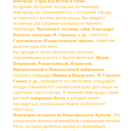
.
Новгороду «Город над Волгой и Окой»
Во время обзорной экскурсии по Нижнему
Новгороду вы познакомитесь с историей города,
основанного восемь веков назад. Вы увидите
основные достопримечательности Нижнего
Новгорода:
Чкаловскую лестницу, собор Александра
и др., посетите
Невского, памятник М. Горькому
, памятник
Строгановскую (Рождественскую) церковь
архитектуры ХVII века.
Вы проедете по историческим улочкам,
сохранившим красоту и былое величие:
Малой
Покровской, Рождественской, Ильинской,
,
Верхневолжской и Нижневолжской набережным
посетите площади
Минина и Пожарского, М. Горького,
и др., побываете на смотровых площадках,
Сенную
откуда открываются «захватывающие дух» виды на
заречную часть города. В Нижнем Новгороде самая
высокая
, и каждый может
набережная Волги
насладиться прекрасным видом на Волжские
просторы.
. Это
Пешеходная экскурсия по Нижегородскому Кремлю
уникальное военно-инженерное сооружение начала
XVI в., которое являлось одним из важнейших