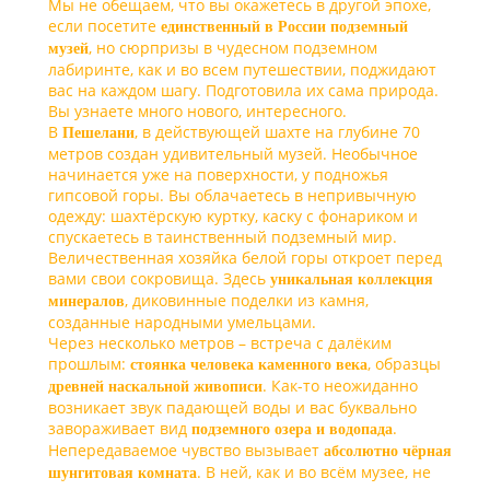
Мы не обещаем, что вы окажетесь в другой эпохе,
если посетите
единственный в России подземный
, но сюрпризы в чудесном подземном
музей
лабиринте, как и во всем путешествии, поджидают
вас на каждом шагу. Подготовила их сама природа.
Вы узнаете много нового, интересного.
В
, в действующей шахте на глубине
70
Пешелани
метров
создан удивительный музей. Необычное
начинается уже на поверхности, у подножья
гипсовой горы.
Вы облачаетесь в непривычную
одежду: шахтёрскую куртку, каску с фонариком и
спускаетесь в таинственный подземный мир.
Величественная хозяйка белой горы откроет перед
вами свои сокровища. Здесь
уникальная коллекция
, диковинные поделки из камня,
минералов
созданные народными умельцами.
Через несколько метров – встреча с далёким
прошлым:
, образцы
стоянка человека каменного века
. Как-то неожиданно
древней наскальной живописи
возникает звук падающей воды и вас буквально
завораживает вид
.
подземного озера и водопада
Непередаваемое чувство вызывает
абсолютно чёрная
. В ней, как и во всём музее, не
шунгитовая комната