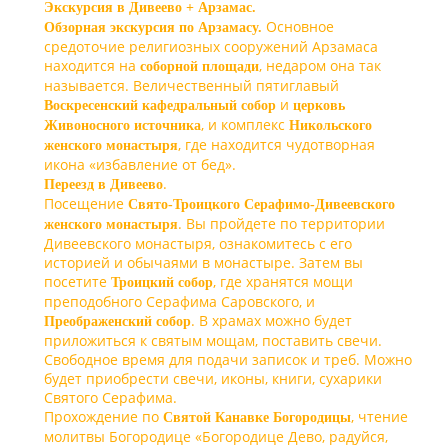
Экскурсия в Дивеево + Арзамас.
Основное
Обзорная экскурсия по Арзамасу.
средоточие религиозных сооружений Арзамаса
находится на
, недаром она так
соборной площади
называется. Величественный пятиглавый
и
Воскресенский кафедральный собор
церковь
, и комплекс
Живоносного источника
Никольского
, где находится чудотворная
женского монастыря
икона «избавление от бед».
.
Переезд в Дивеево
Посещение
Свято-Троицкого Серафимо-Дивеевского
. Вы пройдете по территории
женского монастыря
Дивеевского монастыря, ознакомитесь с его
историей и обычаями в монастыре. Затем вы
посетите
, где хранятся мощи
Троицкий собор
преподобного Серафима Саровского, и
. В храмах можно будет
Преображенский собор
приложиться к святым мощам, поставить свечи.
Свободное время для подачи записок и треб. Можно
будет приобрести свечи, иконы, книги, сухарики
Святого Серафима.
Прохождение по
, чтение
Святой Канавке Богородицы
молитвы Богородице «Богородице Дево, радуйся,