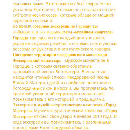
. Этот памятник был сохранён по
земляных валов
указанию Екатерины II с помощью высадки на них
субтропических сосен, которые обладают мощной
корневой системой.
Во время
вы
обзорной экскурсии по Городцу
побываете в так называемом
«музейном квартале»
, где едва ли не каждый дом уникален,
Городца
украшен ажурной резьбой, а все вместе эти улочки
воссоздают дух старинного купеческого городка.
Посещение территории Феодоровского монастыря
- мужской монастырь в
Феодоровский монастырь
Городце, с которым связано обретение
одноимённой иконы Богоматери. В монастыре
находится чтимый список Феодоровской иконы
Божией Матери, одной из наиболее почитаемых
богородичных икон в России. Вы прогуляетесь по
красивой ухоженной территории монастыря,
познакомитесь с его историей и традициями.
Экскурсия в музейно-туристическом комплексе «Город
Музейно-туристический комплекс
Мастеров»
«Город
открыл свои двери в январе 2010 года. В
Мастеров»
ходе экскурсии вы познакомитесь с различными
промыслами Нижегородской области: