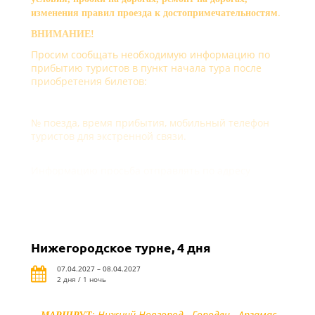
.
изменения правил проезда к достопримечательностям
ВНИМАНИЕ!
Просим сообщать необходимую информацию по
прибытию туристов в пункт начала тура после
приобретения билетов:
№ поезда, время прибытия, мобильный телефон
туристов для экстренной связи.
Информацию просьба отправлять по адресу
exskurs@alean.ru
Нижегородское турне, 4 дня
07.04.2027 – 08.04.2027
2 дня / 1 ночь
: Нижний Новгород - Городец - Арзамас -