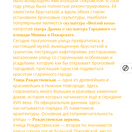
было возвращено имя Большой Покровской. В 2004
году улица была полностью реконструирована. Её
замостили брусчаткой, а вдоль обеих сторон
установили бронзовые скульптуры. Наиболее
популярными являются
скульптура «Весёлой козы»
напротив
и
на
театра Драмы
скульптура Городового
.
площади Минина и Пожарского
Сегодня прогулочная улица превратилась в
настоящий музей, вымощенную брусчаткой и
гранитом, пестрящую кафетериями, ресторанами,
магазинами улицу со старинными особняками и
усадьбами, которую как бы открывает бронзовый
городовой, приглашая туристов подивиться
красотам старинного города.
— одна из древнейших и
Улица Рождественская
красивейших в Нижнем Новгороде. Здесь
сохранилось много больших и красивых каменных
домов, история которых начинается ещё в середине
XVIII века. По официальным данным, здесь
насчитывается порядка 35 памятников
архитектуры. Основная достопримечательность
улицы —
Рождественская церковь.
Улица Рождественская — вторая по значимости
улица города после Большой Покровской, место