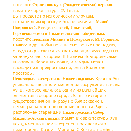
посетите
,
Строгановскую (Рождественскую) церковь
памятник архитектуры ХVII века.
Вы проедете по историческим улочкам,
сохранившим красоту и былое величие:
Малой
Покровской, Рождественской, Ильинской,
,
Верхневолжской и Нижневолжской набережным
посетите
площади Минина и Пожарского, М. Горького,
и др., побываете на смотровых площадках,
Сенную
откуда открываются «захватывающие дух» виды на
заречную часть города. В Нижнем Новгороде самая
высокая набережная Волги, и каждый может
насладиться прекрасным видом на Волжские
просторы.
. Это
Пешеходная экскурсия по Нижегородскому Кремлю
уникальное военно-инженерное сооружение начала
XVI в., которое являлось одним из важнейших
элементов в обороне города. За всю историю
существования он ни разу не был захвачен,
несмотря на многочисленные попытки. Здесь
расположен старейший
Нижегородский Собор –
(памятник архитектуры ХVII
Михайло-Архангельский
века), именно в нем захоронен прах великого
нижегородца Козьмы Минина. С Волги ансамбль