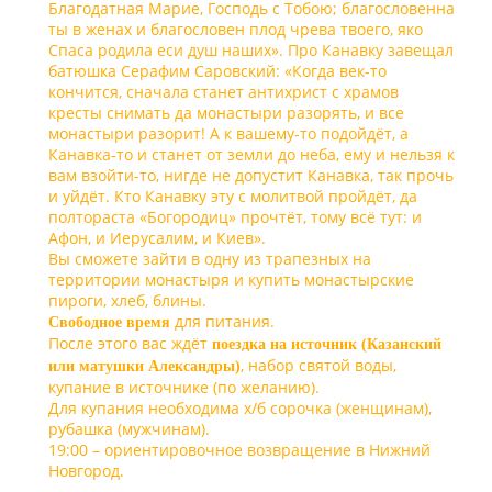
Благодатная Марие, Господь с Тобою; благословенна
ты в женах и благословен плод чрева твоего, яко
Спаса родила еси душ наших». Про Канавку завещал
батюшка Серафим Саровский: «Когда век-то
кончится, сначала станет антихрист с храмов
кресты снимать да монастыри разорять, и все
монастыри разорит! А к вашему-то подойдёт, а
Канавка-то и станет от земли до неба, ему и нельзя к
вам взойти-то, нигде не допустит Канавка, так прочь
и уйдёт. Кто Канавку эту с молитвой пройдёт, да
полтораста «Богородиц» прочтёт, тому всё тут: и
Афон, и Иерусалим, и Киев».
Вы сможете зайти в одну из трапезных на
территории монастыря и купить монастырские
пироги, хлеб, блины.
для питания.
Свободное время
После этого вас ждёт
поездка на источник (Казанский
, набор святой воды,
или матушки Александры)
купание в источнике (по желанию).
Для купания необходима х/б сорочка (женщинам),
рубашка (мужчинам).
19:00 – ориентировочное возвращение в Нижний
Новгород.