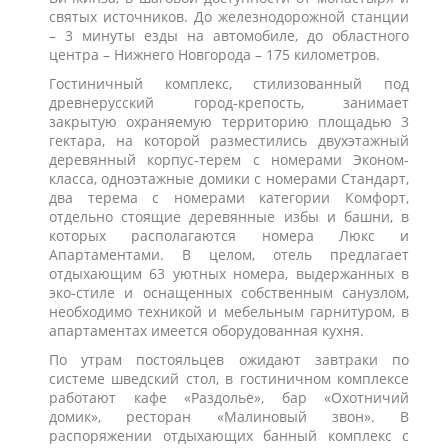
святых источников. До железнодорожной станции
– 3 минуты езды на автомобиле, до областного
центра – Нижнего Новгорода – 175 километров.
Гостиничный комплекс, стилизованный под
древнерусский город-крепость, занимает
закрытую охраняемую территорию площадью 3
гектара, на которой разместились двухэтажный
деревянный корпус-терем с номерами Эконом-
класса, одноэтажные домики с номерами Стандарт,
два терема с номерами категории Комфорт,
отдельно стоящие деревянные избы и башни, в
которых располагаются номера Люкс и
Апартаментами. В целом, отель предлагает
отдыхающим 63 уютных номера, выдержанных в
эко-стиле и оснащенных собственным санузлом,
необходимо техникой и мебельным гарнитуром, в
апартаментах имеется оборудованная кухня.
По утрам постояльцев ожидают завтраки по
системе шведский стол, в гостиничном комплексе
работают кафе «Раздолье», бар «Охотничий
домик», ресторан «Малиновый звон». В
распоряжении отдыхающих банный комплекс с