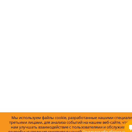
Мы используем файлы cookie, разработанные нашими специали
третьими лицами, для анализа событий на нашем веб-сайте, что 
нам улучшать взаимодействие с пользователями и обслуживание
подробные сведения смотрите в нашей
Политике обработки перс