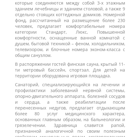
которые соединяются между собой 3-х этажным
зданием лечебницы и зданием столовой, а также 9
отдельно стоящих коттеджных домиков. Номерной
фонд, рассчитанный на размещение более 230
человек, предлагает комфортабельные номера
категории Стандарт, Люкс, Повышенной
комфортности, оснащенные ванной комнатой с
душем, бытовой техникой – феном, холодильником,
телевизором, и блочные номера эконом-класса с
общим санузлом.
В распоряжении гостей финская сауна, крытый 11-
ти метровый бассейн, спортзал. Для детей на
территории оборудована игровая площадка.
Санаторий, специализирующийся на лечении и
профилактики заболеваний нервной системы,
опорно-двигательного аппарата, болезней сосудов
и сердца, а также реабилитации после
перенесенных недугов, предлагает отдыхающим
более 80 услуг медицинского характера,
основанных главным образом, на бальнеологии и
грязелечении. Здравница славится рапой,
признанной аналогичной по своим полезным
свойствам минеральных водам, месторождением