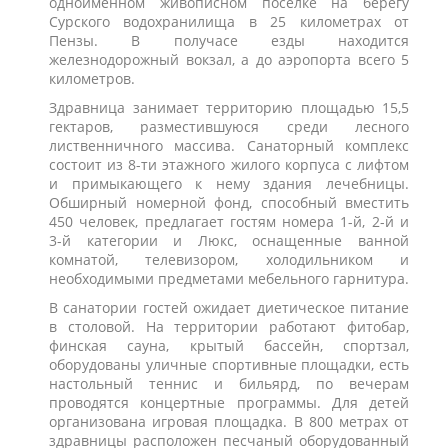
одноименном живописном поселке на берегу
Сурского водохранилища в 25 километрах от
Пензы. В получасе езды находится
железнодорожный вокзал, а до аэропорта всего 5
километров.
Здравница занимает территорию площадью 15,5
гектаров, разместившуюся среди лесного
лиственничного массива. Санаторный комплекс
состоит из 8-ти этажного жилого корпуса с лифтом
и примыкающего к нему здания лечебницы.
Обширный номерной фонд, способный вместить
450 человек, предлагает гостям номера 1-й, 2-й и
3-й категории и Люкс, оснащенные ванной
комнатой, телевизором, холодильником и
необходимыми предметами мебельного гарнитура.
В санатории гостей ожидает диетическое питание
в столовой. На территории работают фитобар,
финская сауна, крытый бассейн, спортзал,
оборудованы уличные спортивные площадки, есть
настольный теннис и бильярд, по вечерам
проводятся концертные программы. Для детей
организована игровая площадка. В 800 метрах от
здравницы расположен песчаный оборудованный