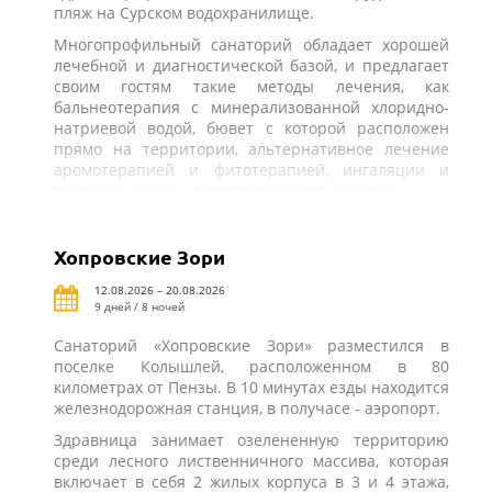
пляж на Сурском водохранилище.
Многопрофильный санаторий обладает хорошей
лечебной и диагностической базой, и предлагает
своим гостям такие методы лечения, как
бальнеотерапия с минерализованной хлоридно-
натриевой водой, бювет с которой расположен
прямо на территории, альтернативное лечение
аромотерапией и фитотерапией, ингаляции и
различные виды оздоровительного массажа.
Хопровские Зори
12.08.2026 – 20.08.2026
9 дней / 8 ночей
Санаторий «Хопровские Зори» разместился в
поселке Колышлей, расположенном в 80
километрах от Пензы. В 10 минутах езды находится
железнодорожная станция, в получасе - аэропорт.
Здравница занимает озелененную территорию
среди лесного лиственничного массива, которая
включает в себя 2 жилых корпуса в 3 и 4 этажа,