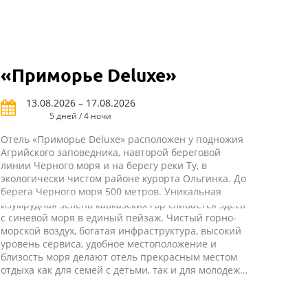
«Приморье Deluxe»
13.08.2026 – 17.08.2026
5 дней / 4 ночи
Отель «Приморье Deluxe» расположен у подножия
Агрийского заповедника, навторой береговой
линии Черного моря и на берегу реки Ту, в
экологически чистом районе курорта Ольгинка. До
берега Черного моря 500 метров. Уникальная
изумрудная зелень кавказских гор сливается здесь
с синевой моря в единый пейзаж. Чистый горно-
морской воздух, богатая инфраструктура, высокий
уровень сервиса, удобное местоположение и
близость моря делают отель прекрасным местом
отдыха как для семей с детьми, так и для молодежи,
романтических пар и дружных компаний. В летний
сезон при выборе пакета FB+ отель работает по