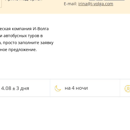
E-mail:
irina@i-volga.com
ческая компания И-Волга
 автобусных туров в
, просто заполните заявку
ьное предложение.
на 4 ночи