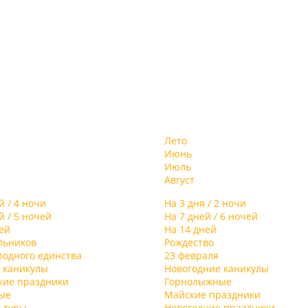
Лето
Июнь
Июль
Август
й / 4 ночи
На 3 дня / 2 ночи
й / 5 ночей
На 7 дней / 6 ночей
ей
На 14 дней
льников
Рождество
родного единства
23 февраля
 каникулы
Новогодние каникулы
кие праздники
Горнолыжные
ые
Майские праздники
 туры
Новогодние праздники