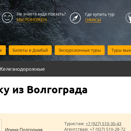
Не знаете куда поехать?
Где купить тур
МЫ ПОМОЖЕМ
ОФИСЫ
е
Билеты в Домбай
Экскурсионные туры
Туры вых
Железнодорожные
у из Волгограда
Туристам:
+7 (927) 510-30-43
Ирина Подгорная
Агентствам:
+7 (927) 510-28-72