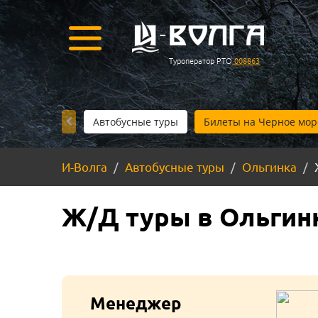
Туроператор РТО
008863
Автобусные туры
Билеты на Черное мор
И-Волга
Автобусные туры
Ольгинка
Ж/Д туры в Ольгинк
Менеджер