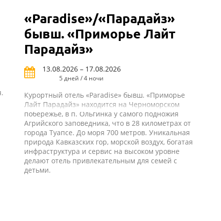
«Paradise»/«Парадайз»
бывш. «Приморье Лайт
Парадайз»
13.08.2026 – 17.08.2026
5 дней / 4 ночи
.
Курортный отель «Paradise» бывш. «Приморье
Лайт Парадайз» находится на Черноморском
побережье, в п. Ольгинка у самого подножия
Агрийского заповедника, что в 28 километрах от
города Туапсе. До моря 700 метров. Уникальная
природа Кавказских гор, морской воздух, богатая
инфраструктура и сервис на высоком уровне
делают отель привлекательным для семей с
детьми.