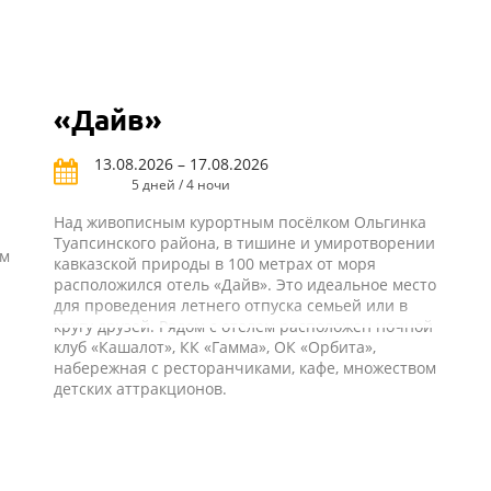
«Дайв»
13.08.2026 – 17.08.2026
5 дней / 4 ночи
Над живописным курортным посёлком Ольгинка
Туапсинского района, в тишине и умиротворении
ом
кавказской природы в 100 метрах от моря
расположился отель «Дайв». Это идеальное место
для проведения летнего отпуска семьей или в
кругу друзей. Рядом с отелем расположен ночной
клуб «Кашалот», КК «Гамма», ОК «Орбита»,
набережная с ресторанчиками, кафе, множеством
детских аттракционов.