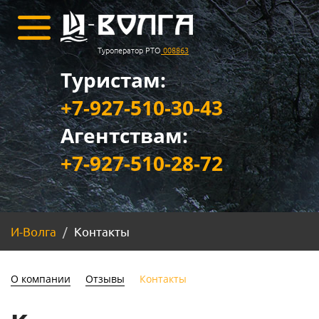
Туроператор РТО
008863
Туристам:
+7-927-510-30-43
Агентствам:
+7-927-510-28-72
И-Волга
Контакты
О компании
Отзывы
Контакты