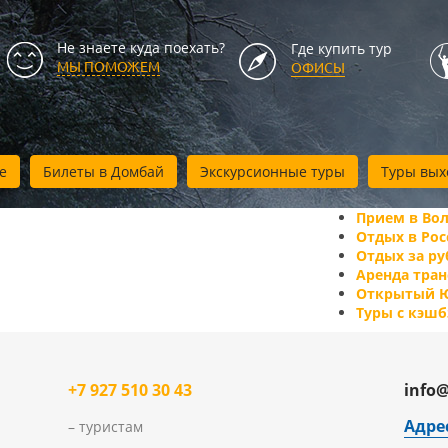
Не знаете куда поехать?
Где купить тур
МЫ ПОМОЖЕМ
ОФИСЫ
е
Билеты в Домбай
Экскурсионные туры
Туры вых
Прием в Вол
Отдых в Рос
Отдых за р
Аренда тран
Открытый 
Туры с кэш
+7 927 510 30 43
info@
Адре
– туристам