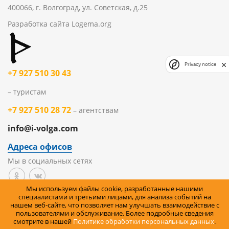
400066, г. Волгоград, ул. Советская, д.25
Разработка сайта
Logema.org
Privacy notice
+7 927 510 30 43
– туристам
+7 927 510 28 72
– агентствам
info@i-volga.com
Адреса офисов
Мы в социальных сетях
Мы используем файлы cookie, разработанные нашими
Политика организации в отношении обработки
специалистами и третьими лицами, для анализа событий на
нашем веб-сайте, что позволяет нам улучшать взаимодействие с
персональных данных на сайте
пользователями и обслуживание. Более подробные сведения
смотрите в нашей
Политике обработки персональных данных
.
Правила возврата товара