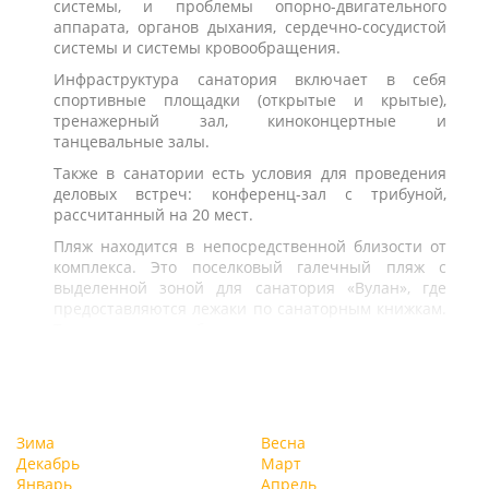
системы, и проблемы опорно-двигательного
аппарата, органов дыхания, сердечно-сосудистой
системы и системы кровообращения.
Инфраструктура санатория включает в себя
спортивные площадки (открытые и крытые),
тренажерный зал, киноконцертные и
танцевальные залы.
Также в санатории есть условия для проведения
деловых встреч: конференц-зал с трибуной,
рассчитанный на 20 мест.
Пляж находится в непосредственной близости от
комплекса. Это поселковый галечный пляж с
выделенной зоной для санатория «Вулан», где
предоставляются лежаки по санаторным книжкам.
Также на пляже работают водные экскурсии.
Зима
Весна
Декабрь
Март
Январь
Апрель