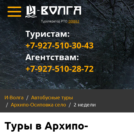
Туроператор РТО
008863
Туристам:
+7-927-510-30-43
Агентствам:
+7-927-510-28-72
И-Волга
Автобусные туры
Архипо-Осиповка село
2 недели
Туры в Архипо-