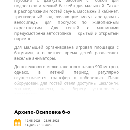
глубокий с джакузи, бассейн с горкой для
подростков и мелкий бассейн для малышей. Также
в распоряжении гостей сауна, массажный кабинет,
тренажерный зал, желающие могут арендовать
велосипеды для прогулок по живописным
окрестностям. Для гостей с машинами
предусмотрена автостоянка — крытый и открытый
паркинг.
Для малышей организована игровая площадка с
батутами, а в летнее время детей развлекают
веселые аниматоры.
До поселкового мелко-галечного пляжа 900 метров,
однако, в летний период регулярно
осуществляется трансфер к побережью. Пляж
оборудован, для гостей отеля доступны шезлонги,
зонтики, навесы, на берегу установлены
раздевалки.
Архипо-Осиповка б-о
12.08.2026 – 25.08.2026
14 дней / 13 ночей