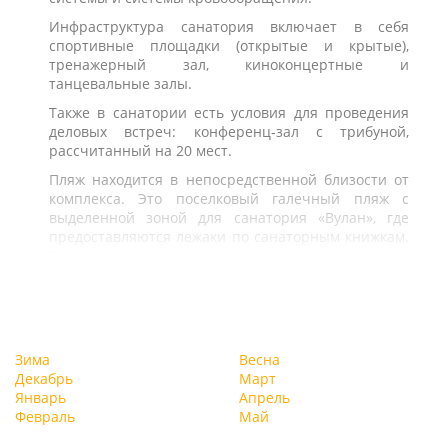
Инфраструктура санатория включает в себя
спортивные площадки (открытые и крытые),
тренажерный зал, киноконцертные и
танцевальные залы.
Также в санатории есть условия для проведения
деловых встреч: конференц-зал с трибуной,
рассчитанный на 20 мест.
Пляж находится в непосредственной близости от
комплекса. Это поселковый галечный пляж с
выделенной зоной для санатория «Вулан», где
предоставляются лежаки по санаторным книжкам.
Также на пляже работают водные экскурсии.
Зима
Весна
Декабрь
Март
Январь
Апрель
Февраль
Май