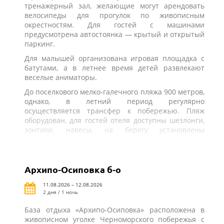
тренажерный зал, желающие могут арендовать
велосипеды для прогулок по живописным
окрестностям. Для гостей с машинами
предусмотрена автостоянка — крытый и открытый
паркинг.
Для малышей организована игровая площадка с
батутами, а в летнее время детей развлекают
веселые аниматоры.
До поселкового мелко-галечного пляжа 900 метров,
однако, в летний период регулярно
осуществляется трансфер к побережью. Пляж
оборудован, для гостей отеля доступны шезлонги,
зонтики, навесы, на берегу установлены
раздевалки.
Архипо-Осиповка б-о
11.08.2026 – 12.08.2026
2 дня / 1 ночь
База отдыха «Архипо-Осиповка» расположена в
живописном уголке Черноморского побережья с