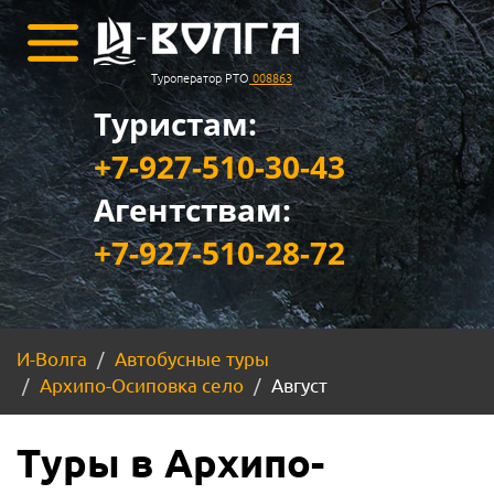
Туроператор РТО
008863
Туристам:
+7-927-510-30-43
Агентствам:
+7-927-510-28-72
И-Волга
Автобусные туры
Архипо-Осиповка село
Август
Туры в Архипо-