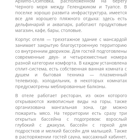
Архипо-Осиповка, расположенном на берегу
Черного моря между Геленджиком и Туапсе. В
поселке хорошо развита инфраструктура, имеется
все для хорошего пляжного отдыха: здесь есть
дельфинарий и аквапарк, работают продуктовые
магазин, кафе, бары, столовые.
Корпус отеля — трехэтажное здание с мансардой
занимает закрытую благоустроенную территорию
со внутренним двориком. Для гостей подготовлены
современные двух- и четырехместные номера
разной категории комфорта. В каждом установлена
сплит-система, есть собственная ванная комната с
душем и бытовая техника — плазменный
телевизор, холодильник, в некоторых комнатах
предусмотрены меблированные балконы.
В отеле работает ресторан, из окон которого
открываются живописные виды на горы, также
организована мангальная зона, где можно
пожарить мясо. На территории есть сразу три
открытых бассейна с подогревом: взрослый
глубокий с джакузи, бассейн с горкой для
подростков и мелкий бассейн для малышей. Также
в распоряжении гостей сауна, массажный кабинет,