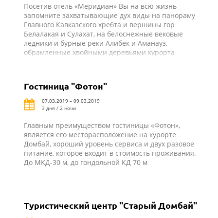
Посетив отель «Меридиан» Вы на всю жизнь
запомните захватывающие дух виды на панораму
Главного Кавказского хребта и вершины гор
Белалакая и Сулахат, на белоснежные вековые
ледники и бурные реки Алибек и Аманауз,
обрамленные хвойными деревьями курорта
Домбай. До подъемников 200-300 м
Гостиница "Фотон"
07.03.2019 – 09.03.2019
3 дня / 2 ночи
Главным преимуществом гостиницы «Фотон»,
является его месторасположение на курорте
Домбай, хороший уровень сервиса и двух разовое
питание, которое входит в стоимость проживания.
До МКД-30 м, до гондольной КД 70 м
Туристический центр "Старый Домбай"