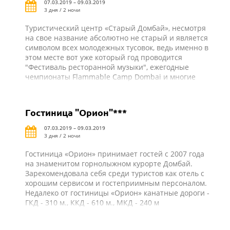
07.03.2019 – 09.03.2019
3 дня / 2 ночи
Туристический центр «Старый Домбай», несмотря
на свое название абсолютно не старый и является
символом всех молодежных тусовок, ведь именно в
этом месте вот уже который год проводится
"Фестиваль ресторанной музыки", ежегодные
чемпионаты Flammable Camp Dombai и многие
другие спортивные и культурные мероприятия. До
МКД-0 м, до гондольной КД-50 м.
Гостиница "Орион"***
07.03.2019 – 09.03.2019
3 дня / 2 ночи
Гостиница «Орион» принимает гостей с 2007 года
на знаменитом горнолыжном курорте Домбай.
Зарекомендовала себя среди туристов как отель с
хорошим сервисом и гостеприимным персоналом.
Недалеко от гостиницы «Орион» канатные дороги -
ГКД - 310 м., ККД - 610 м., МКД - 240 м