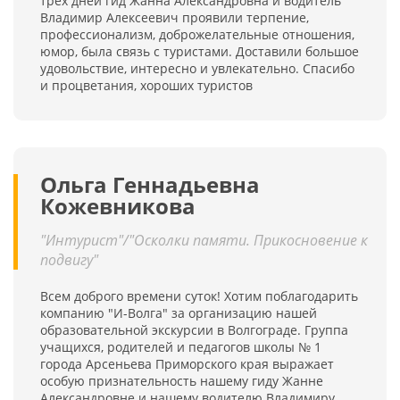
трёх дней гид Жанна Александровна и водитель
Владимир Алексеевич проявили терпение,
профессионализм, доброжелательные отношения,
юмор, была связь с туристами. Доставили большое
удовольствие, интересно и увлекательно. Спасибо
и процветания, хороших туристов
Ольга Геннадьевна
Кожевникова
"Интурист"/"Осколки памяти. Прикосновение к
подвигу"
Всем доброго времени суток! Хотим поблагодарить
компанию "И-Волга" за организацию нашей
образовательной экскурсии в Волгограде. Группа
учащихся, родителей и педагогов школы № 1
города Арсеньева Приморского края выражает
особую признательность нашему гиду Жанне
Александровне и нашему водителю Владимиру