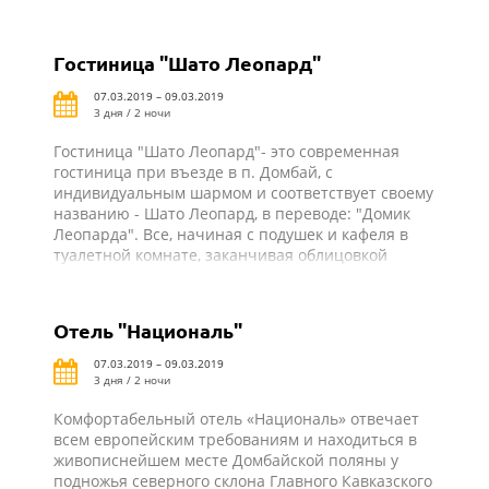
Гостиница "Шато Леопард"
07.03.2019 – 09.03.2019
3 дня / 2 ночи
Гостиница "Шато Леопард"- это современная
гостиница при въезде в п. Домбай, с
индивидуальным шармом и соответствует своему
названию - Шато Леопард, в переводе: "Домик
Леопарда". Все, начиная с подушек и кафеля в
туалетной комнате, заканчивая облицовкой
корпусов стилизованно под леопарда. Добраться
до близжайших подъемников можно за 5 минут,
преодолев расстояния всего в 150-300 метров.
Отель "Националь"
07.03.2019 – 09.03.2019
3 дня / 2 ночи
Комфортабельный отель «Националь» отвечает
всем европейским требованиям и находиться в
живописнейшем месте Домбайской поляны у
подножья северного склона Главного Кавказского