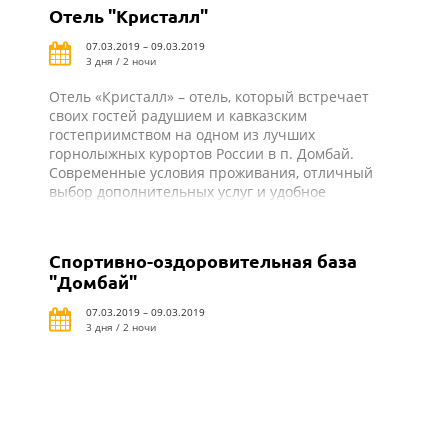
Отель "Кристалл"
07.03.2019 – 09.03.2019
3 дня / 2 ночи
Отель «Кристалл» – отель, который встречает
своих гостей радушием и кавказским
гостеприимством на одном из лучших
горнолыжных курортов России в п. Домбай.
Современные условия проживания, отличный
выбор дополнительных услуг и удобное
местоположение делают отель «Кристалл» в
Домбае привлекательным для отдыха в любое
время года. До МКД 50 м, до ГКД-100 м
Спортивно-оздоровительная база
"Домбай"
07.03.2019 – 09.03.2019
3 дня / 2 ночи