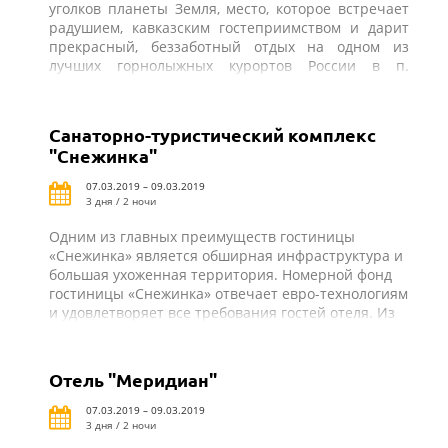
уголков планеты Земля, место, которое встречает
радушием, кавказским гостеприимством и дарит
прекрасный, беззаботный отдых на одном из
лучших горнолыжных курортов России в п.
Домбай. ОК «Таулу» обеспечивает своим гостям
исключительный комфорт и богатые возможности
для полноценного отдыха. До гондольной дороги
Санаторно-туристический комплекс
300 м, до маятниковой 400 м
"Снежинка"
07.03.2019 – 09.03.2019
3 дня / 2 ночи
Одним из главных преимуществ гостиницы
«Снежинка» является обширная инфраструктура и
большая ухоженная территория. Номерной фонд
гостиницы «Снежинка» отвечает евро-технологиям
и удовлетворяет все требования гостей отеля. Из
окон и с просторных террас открываются
поистине великолепные виды на Домбайские
горы, белоснежные покровы зимой и хвойный лес
Отель "Меридиан"
— летом. Вместимость номерного фонда более 130
чел
.
До МКД-100 м, до гондольной КД 150 м
07.03.2019 – 09.03.2019
3 дня / 2 ночи