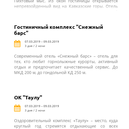
Пихтовый мыс. Из окон гостиницы открывается
непревзойденный вид на Кавказские горы. Отель
открылся в 2010 году и принимает гостей круглый
год. До МКД-700 м, до гондольной КД-750 м
Гостиничный комплекс "Снежный
барс"
07.03.2019 – 09.03.2019
3 дня / 2 ночи
Современный отель «Снежный барс» – отель для
тех, кто любит горнолыжные курорты, активный
отдых и предпочитает качественный сервис. До
МКД 200 м, до гондольной КД 250 м.
ОК "Таулу"
07.03.2019 – 09.03.2019
3 дня / 2 ночи
Оздоровительный комплекс «Таулу» – место, куда
круглый год стремятся отдыхающие со всех