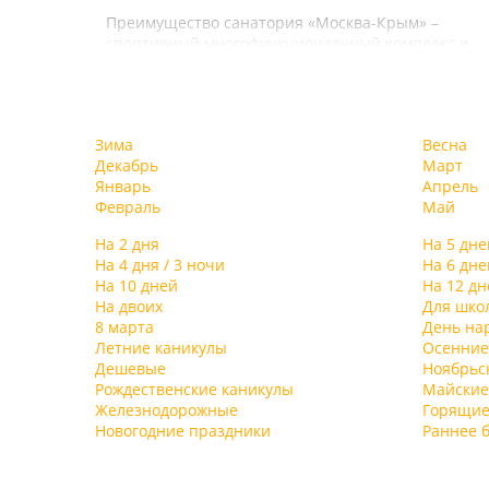
Преимущество санатория «Москва-Крым» –
спортивный многофункциональный комплекс и
медицинский центр с современной
диагностической базой и новейшим
оборудованием. Здесь проводят профилактику и
лечение опорно-двигательного аппарата,
Зима
Весна
сердечно-бронхиальных заболеваний. На
Декабрь
Март
территории медцентра работают кабинеты
Январь
Апрель
физиотерапии, массажа, ингаляторий, фито-бар.
Февраль
Май
Оздоровлению отдыхающих пансионата «Москва
Крым» способствует и спортивный комплекс. В н
На 2 дня
На 5 дне
есть теннисный корт, фитнес-зал, волейбольная и
На 4 дня / 3 ночи
На 6 дне
баскетбольная площадки, 25-метровый
На 10 дней
На 12 дн
плавательный бассейн, тренажеры. Отдых
На двоих
Для шко
разнообразят бильярд, экскурсионное бюро, баня
8 марта
День на
и сауна. На территории лобби доступен
Летние каникулы
Осенние
бесплатный Интернет. Оставить под надежным
Дешевые
Ноябрьс
присмотром личный автомобиль можно на
Рождественские каникулы
Майские
охраняемой стоянке.
Железнодорожные
Горящие
Новогодние праздники
Раннее 
Для юных гостей санатория «Москва-Крым» в
высокий сезон предусмотрена развлекательная
программа с анимацией. Малыши могут