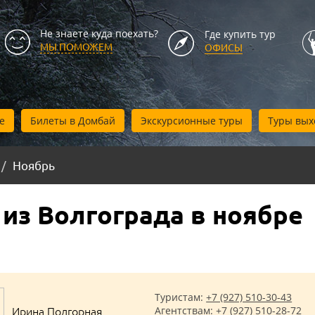
Не знаете куда поехать?
Где купить тур
МЫ ПОМОЖЕМ
ОФИСЫ
е
Билеты в Домбай
Экскурсионные туры
Туры вых
Ноябрь
 из Волгограда в ноябре
Туристам:
+7 (927) 510-30-43
Ирина Подгорная
Агентствам:
+7 (927) 510-28-72