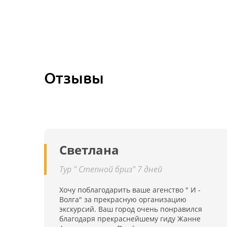
пользоваться детской площадкой и игровой
комнатой.
Отзывы
Светлана
Тур " Степной бриз" 7 дней
Хочу поблагодарить ваше агенство " И -
Волга" за прекрасную организацию
экскурсий. Ваш город очень понравился
благодаря прекраснейшему гиду Жанне