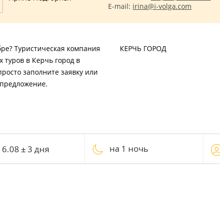
E-mail:
irina@i-volga.com
ябре? Туристическая компания
КЕРЧЬ ГОРОД
 туров в Керчь город в
просто заполните заявку или
 предложение.
на 1 ночь