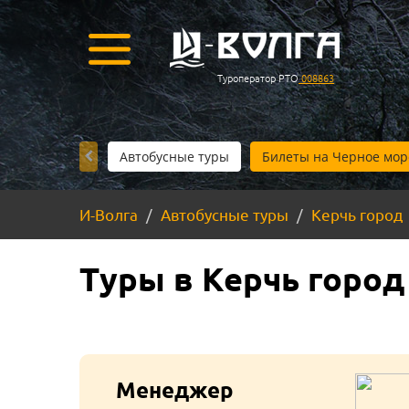
Туроператор РТО
008863
Автобусные туры
Билеты на Черное мор
И-Волга
Автобусные туры
Керчь город
Туры в Керчь город
Менеджер