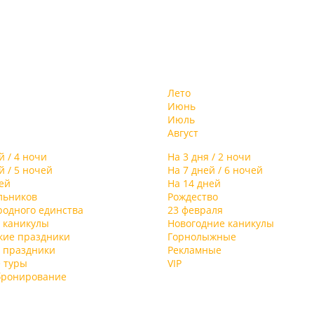
Лето
Июнь
Июль
Август
-
ем
й / 4 ночи
На 3 дня / 2 ночи
й / 5 ночей
На 7 дней / 6 ночей
ей
На 14 дней
льников
Рождество
родного единства
23 февраля
 каникулы
Новогодние каникулы
кие праздники
Горнолыжные
 праздники
Рекламные
 туры
VIP
бронирование