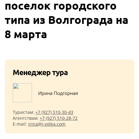
поселок городского
типа из Волгограда на
8 марта
Менеджер тура
Ирина Подгорная
Туристам:
+7 (927) 510-30-43
Агентствам:
+7 (927) 510-28-72
E-mail:
irina@i-volga.com