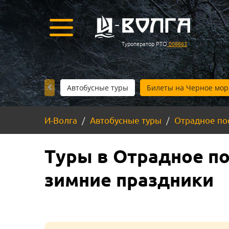
Туроператор РТО
008863
Автобусные туры
Билеты на Черное мор
И-Волга
Автобусные туры
Отрадное по
Туры в Отрадное по
зимние праздники