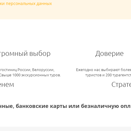
тки персональных данных
громный выбор
Доверие
 гостиниц России, Белоруссии,
Ежегодно нас выбирают более
 Свыше 1000 экскурсионных туров.
туристов и 200 турагентс
енем
Страт
ные, банковские карты или безналичную опла