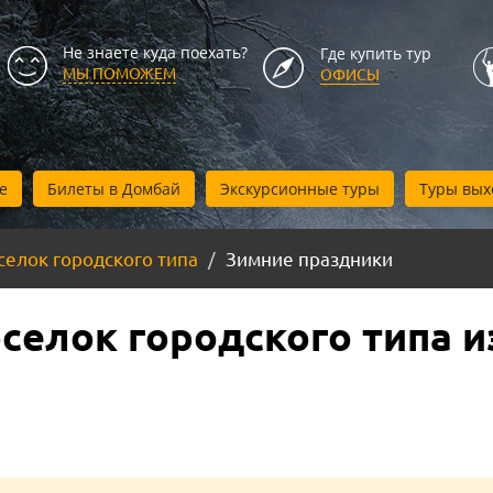
Не знаете куда поехать?
Где купить тур
МЫ ПОМОЖЕМ
ОФИСЫ
е
Билеты в Домбай
Экскурсионные туры
Туры вых
селок городского типа
Зимние праздники
селок городского типа и