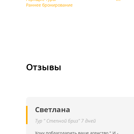
Раннее бронирование
Отзывы
Светлана
Тур " Степной бриз" 7 дней
Хочу поблагодарить ваше агенство " И -