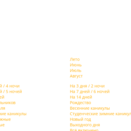
Лето
Июнь
Июль
Август
й / 4 ночи
На 3 дня / 2 ночи
й / 5 ночей
На 7 дней / 6 ночей
ей
На 14 дней
льников
Рождество
аля
Весенние каникулы
ние каникулы
Студенческие зимние канику
ыжные
Новый год
ые
Выходного дня
Всё включено