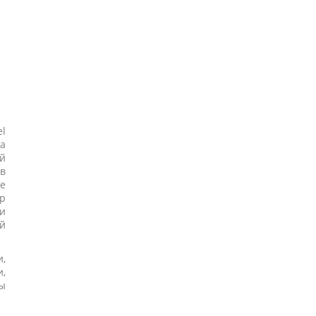
el
на
й
в
е
р
и
й
,
,
ы