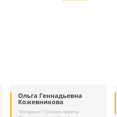
Ольга Геннадьевна
Кожевникова
"Интурист"/"Осколки памяти.