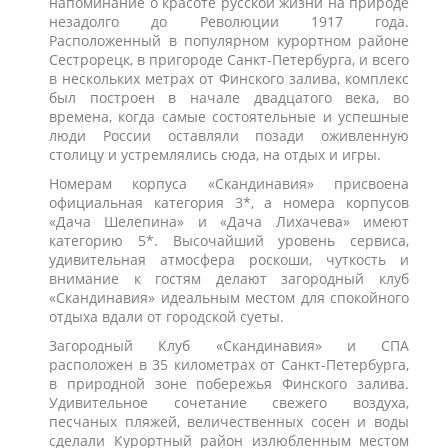
напоминание о красоте русской жизни на природе
незадолго до Революции 1917 года.
Расположенный в популярном курортном районе
Сестрорецк, в пригороде Санкт-Петербурга, и всего
в нескольких метрах от Финского залива, комплекс
был построен в начале двадцатого века, во
времена, когда самые состоятельные и успешные
люди России оставляли позади оживленную
столицу и устремлялись сюда, на отдых и игры.
Номерам корпуса «Скандинавия» присвоена
официальная категория 3*, а номера корпусов
«Дача Шелепина»
и «Дача Лихачева
»
имеют
категорию 5*. Высочайший уровень сервиса,
удивительная атмосфера роскоши, чуткость и
внимание к гостям делают загородный клуб
«Скандинавия» идеальным местом для спокойного
отдыха вдали от городской суеты.
Загородный Клуб «Скандинавия» и СПА
расположен в 35 километрах от Санкт-Петербурга,
в природной зоне побережья Финского залива.
Удивительное сочетание свежего воздуха,
песчаных пляжей, величественных сосен и воды
сделали Курортный район излюбленным местом