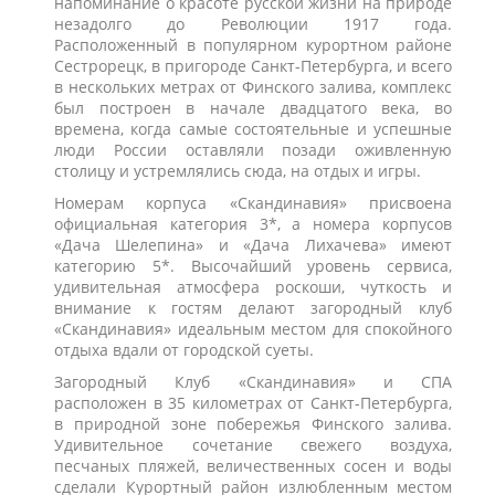
напоминание о красоте русской жизни на природе
незадолго до Революции 1917 года.
Расположенный в популярном курортном районе
Сестрорецк, в пригороде Санкт-Петербурга, и всего
в нескольких метрах от Финского залива, комплекс
был построен в начале двадцатого века, во
времена, когда самые состоятельные и успешные
люди России оставляли позади оживленную
столицу и устремлялись сюда, на отдых и игры.
Номерам корпуса «Скандинавия» присвоена
официальная категория 3*, а номера корпусов
«Дача Шелепина»
и «Дача Лихачева
»
имеют
категорию 5*. Высочайший уровень сервиса,
удивительная атмосфера роскоши, чуткость и
внимание к гостям делают загородный клуб
«Скандинавия» идеальным местом для спокойного
отдыха вдали от городской суеты.
Загородный Клуб «Скандинавия» и СПА
расположен в 35 километрах от Санкт-Петербурга,
в природной зоне побережья Финского залива.
Удивительное сочетание свежего воздуха,
песчаных пляжей, величественных сосен и воды
сделали Курортный район излюбленным местом