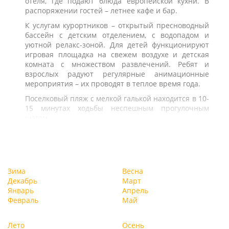
отеля, где подают блюда европейской кухни. В
распоряжении гостей – летнее кафе и бар.
К услугам курортников – открытый пресноводный
бассейн с детским отделением, с водопадом и
уютной релакс-зоной. Для детей функционируют
игровая площадка на свежем воздухе и детская
комната с множеством развлечений. Ребят и
взрослых радуют регулярные анимационные
мероприятия – их проводят в теплое время года.
Поселковый пляж с мелкой галькой находится в 10-
15 минутах ходьбы неспешным прогулочным
шагом.
Зима
Весна
Декабрь
Март
Январь
Апрель
Февраль
Май
Лето
Осень