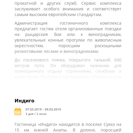
прокатной и других служб. Сервис комплекса
заслуживает особого внимания и соответствует
самым высоким европейским стандартам.
Администрация гостиничного комплекса
предлагает гостям отеля организованные поездки
на рыцарские бои или к виноградникам,
увлекательные конные прогулки по живописным
окрестностям, поросшим роскошными
реликтовыми лесами и виноградниками.
До поселкового пляжа, покрытого галькой, 600
метров пути. Он оборудован нужными для
полноценного отдыха строениями, службами и
удобствами. На пляж в заповеднике «Утриш» в 2 км
от комплекса клиентов подвозят на микроавтобусе.
Индиго
07.03.2019 – 09.03.2019
3 дня / 2 ночи
Гостиница «Индиго» находится в поселке Сукко на
15 км южней Анапы. В долине, поросшей