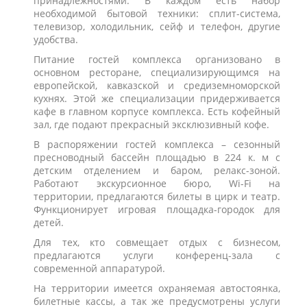
принадлежностями. В каждом есть набор
необходимой бытовой техники: сплит-система,
телевизор, холодильник, сейф и телефон, другие
удобства.
Питание гостей комплекса организовано в
основном ресторане, специализирующимся на
европейской, кавказской и средиземноморской
кухнях. Этой же специализации придерживается
кафе в главном корпусе комплекса. Есть кофейный
зал, где подают прекрасный эксклюзивный кофе.
В распоряжении гостей комплекса – сезонный
пресноводный бассейн площадью в 224 к. м с
детским отделением и баром, релакс-зоной.
Работают экскурсионное бюро, Wi-Fi на
территории, предлагаются билеты в цирк и театр.
Функционирует игровая площадка-городок для
детей.
Для тех, кто совмещает отдых с бизнесом,
предлагаются услуги конференц-зала с
современной аппаратурой.
На территории имеется охраняемая автостоянка,
билетные кассы, а так же предусмотрены услуги