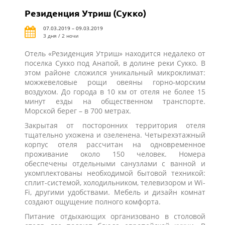
Резиденция Утриш (Сукко)
07.03.2019 – 09.03.2019
3 дня / 2 ночи
Отель «Резиденция Утриш» находится недалеко от
поселка Сукко под Анапой, в долине реки Сукко. В
этом районе сложился уникальный микроклимат:
можжевеловые рощи овеяны горно-морским
воздухом. До города в 10 км от отеля не более 15
минут езды на общественном транспорте.
Морской берег – в 700 метрах.
Закрытая от посторонних территория отеля
тщательно ухожена и озеленена. Четырехэтажный
корпус отеля рассчитан на одновременное
проживание около 150 человек. Номера
обеспечены отдельными санузлами с ванной и
укомплектованы необходимой бытовой техникой:
сплит-системой, холодильником, телевизором и Wi-
Fi, другими удобствами. Мебель и дизайн комнат
создают ощущение полного комфорта.
Питание отдыхающих организовано в столовой