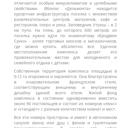
отличается особым микроклиматом и целебными
свойствами. Вблизи «Дельмонта» находится
курортная инфраструктура поселка с множеством
развлекательных центров, магазинов, кафе и
ресторанов, озеро и река. Заповедник Утриш – в 2
км пути. На пляж, до которого 600 метров, из
поселка нужно идти по знаменитому «Бродвею
Сукко» - аллее торговых киосков и магазинчиков,
где можно купить абсолютно все. Удачное
местоположение комплекса делает его
привлекательным местом для молодежного и
семейного отдыха с детьми.
Собственная территория комплекса площадью в
0,12 га огорожена и охраняется. Она благоустроена
в очаровательном французском стиле,
соответствующем внешнему и внутреннему
дизайну зданий всего отеля. Жилой фонд
комплекса в состоянии одновременно вместить
около 90 постояльцев и состоит из номеров «люкс»
и «стандарт» с разным количеством комнат и мест.
Все эти номера просторны и имеют в автономном
санузле ванну или душ с феном и туалетными