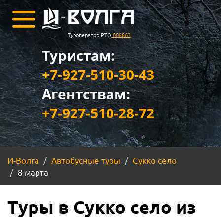
Туроператор РТО
008863
Туристам:
+7-927-510-30-43
Агентствам:
+7-927-510-28-72
И-Волга
Автобусные туры
Сукко село
8 марта
Туры в Сукко село из