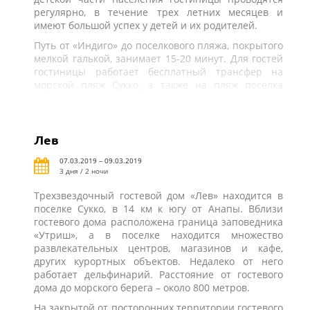
регулярно, в течение трех летних месяцев и
имеют большой успех у детей и их родителей.
Путь от «Индиго» до поселкового пляжа, покрытого
мелкой галькой, занимает 15-20 минут. Для гостей
гостиницы работает бесплатный трансфер на
морской пляж Сукко, а также на пляж поселка
Большой Утриш и к берегу озера Сукко.
Лев
07.03.2019 – 09.03.2019
3 дня / 2 ночи
Трехзвездочный гостевой дом «Лев» находится в
поселке Сукко, в 14 км к югу от Анапы. Вблизи
гостевого дома расположена граница заповедника
«Утриш», а в поселке находится множество
развлекательных центров, магазинов и кафе,
других курортных объектов. Недалеко от него
работает дельфинарий. Расстояние от гостевого
дома до морского берега – около 800 метров.
На закрытой от посторонних территории гостевого