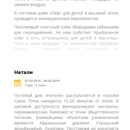
свежем воздухе.
В гостевом доме «Лев» для детей в высокий сезон
проводятся анимационные мероприятия.
Поселковый галечный пляж оборудован кабинками
для переодевания. На нем работает прибрежное
кафе и есть аттракционы для детей и взрослых.
Путь к нему проходит по знаменитому «Бродвею
Сукко» – торговой аллее, состоящей из
магазинчиков и киосков.
Натали
07.03.2019 – 09.03.2019
3 дня / 2 ночи
Гостевой дом «Натали» располагается в поселке
Сукко. Пляж находится 15-20 минутах от отеля. В
шаговой доступности функционируют магазины,
парикмахерская, банкомат и точки общественного
питания. Ближайшими объектами развлечений
являются Африканская деревня, Утришский
дельфинарий, Лунапарк. Расстояние до аэропорта