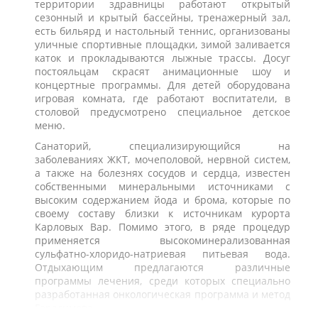
территории здравницы работают открытый
сезонный и крытый бассейны, тренажерный зал,
есть бильярд и настольный теннис, организованы
уличные спортивные площадки, зимой заливается
каток и прокладываются лыжные трассы. Досуг
постояльцам скрасят анимационные шоу и
концертные программы. Для детей оборудована
игровая комната, где работают воспитатели, в
столовой предусмотрено специальное детское
меню.
Санаторий, специализирующийся на
заболеваниях ЖКТ, мочеполовой, нервной систем,
а также на болезнях сосудов и сердца, известен
собственными минеральными источниками с
высоким содержанием йода и брома, которые по
своему составу близки к источникам курорта
Карловых Вар. Помимо этого, в ряде процедур
применяется высокоминерализованная
сульфатно-хлоридо-натриевая питьевая вода.
Отдыхающим предлагаются различные
программы лечения, среди которых специально
разработанная онкологическая программа и метод
Герасимова.