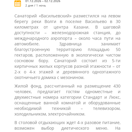
01.12.2026 – 02.12.2026
2 дня / 1 ночь
Санаторий «Васильевский» разместился на левом
берегу реки Волги в поселке Васильево в 30
километрах от центра Казани. В шаговой
доступности – железнодорожная станция, до
международного аэропорта – около часа пути на
автомобиле. Здравница занимает
благоустроенную территорию площадью 50
гектаров, расположенную в экологически чистом
сосновом бору. Санаторий состоит из 5-ти
кирпичных жилых корпусов разной этажности – от
2-х о 4-х этажей и деревянного одноэтажного
охотничьего домика с мезонином.
Жилой фонд, рассчитанный на размещение 430
человек, предлагает гостям одноместные и
двухместные номера категории Стандарт и Люкс,
оснащенные ванной комнатой и оборудованные
необходимой техникой – телевизором,
холодильником, электрочайником.
В столовой отдыхающих ждет 4-х разовое питание,
возможен выбор диетического меню. На