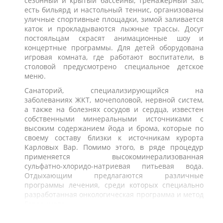
сезонный и крытый бассейны, тренажерный зал,
есть бильярд и настольный теннис, организованы
уличные спортивные площадки, зимой заливается
каток и прокладываются лыжные трассы. Досуг
постояльцам скрасят анимационные шоу и
концертные программы. Для детей оборудована
игровая комната, где работают воспитатели, в
столовой предусмотрено специальное детское
меню.
Санаторий, специализирующийся на
заболеваниях ЖКТ, мочеполовой, нервной систем,
а также на болезнях сосудов и сердца, известен
собственными минеральными источниками с
высоким содержанием йода и брома, которые по
своему составу близки к источникам курорта
Карловых Вар. Помимо этого, в ряде процедур
применяется высокоминерализованная
сульфатно-хлоридо-натриевая питьевая вода.
Отдыхающим предлагаются различные
программы лечения, среди которых специально
разработанная онкологическая программа и метод
Герасимова.