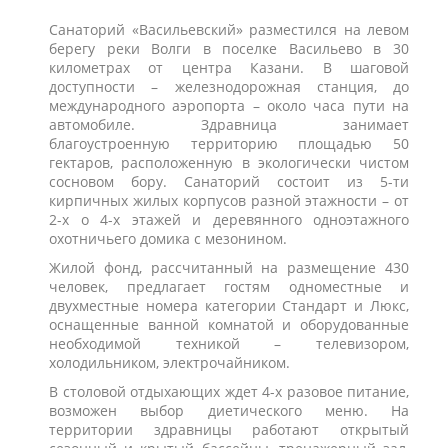
Санаторий «Васильевский» разместился на левом
берегу реки Волги в поселке Васильево в 30
километрах от центра Казани. В шаговой
доступности – железнодорожная станция, до
международного аэропорта – около часа пути на
автомобиле. Здравница занимает
благоустроенную территорию площадью 50
гектаров, расположенную в экологически чистом
сосновом бору. Санаторий состоит из 5-ти
кирпичных жилых корпусов разной этажности – от
2-х о 4-х этажей и деревянного одноэтажного
охотничьего домика с мезонином.
Жилой фонд, рассчитанный на размещение 430
человек, предлагает гостям одноместные и
двухместные номера категории Стандарт и Люкс,
оснащенные ванной комнатой и оборудованные
необходимой техникой – телевизором,
холодильником, электрочайником.
В столовой отдыхающих ждет 4-х разовое питание,
возможен выбор диетического меню. На
территории здравницы работают открытый