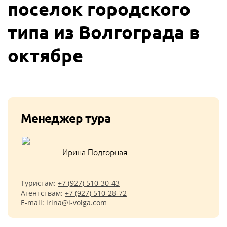
поселок городского
типа из Волгограда в
октябре
Менеджер тура
Ирина Подгорная
Туристам:
+7 (927) 510-30-43
Агентствам:
+7 (927) 510-28-72
E-mail:
irina@i-volga.com