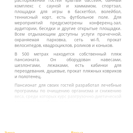
распоряжении гостей крытый бассейн, банный
комплекс с сауной и хаммамом, спортзал,
площадки для игры в баскетбол, волейбол,
теннисный корт, есть футбольное поле. Для
мероприятий предусмотрены конференц-зал,
аудитории, беседки и другие открытые площадки.
Всем отдыхающим доступны услуги прачечной,
охраняемая парковка, сеть wi-fi, прокат
велосипедов, квадроциклов, роликов и коньков.
В 500 метрах находится собственный пляж
пансионата. Он оборудован навесами,
шезлонгами, лежаками, есть кабинки для
переодевания, душевые, прокат пляжных ковриков
и полотенец.
Пансионат для своих гостей разработал лечебные
программы по очищению организма и снижению
веса, среди которых курс разгрузочно-диетической
терапии и лечебного голодания.
Зима
Весна