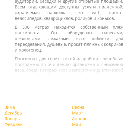
аудитории, беседки и другие открытые площадки.
Всем отдыхающим доступны услуги прачечной,
охраняемая парковка, сеть wi-fi, прокат
велосипедов, квадроциклов, роликов и коньков.
В 500 метрах находится собственный пляж
пансионата. Он оборудован навесами,
шезлонгами, лежаками, есть кабинки для
переодевания, душевые, прокат пляжных ковриков
и полотенец.
Пансионат для своих гостей разработал лечебные
программы по очищению организма и снижению
веса, среди которых курс разгрузочно-диетической
терапии и лечебного голодания.
Зима
Весна
Декабрь
Март
Январь
Апрель
Февраль
Май