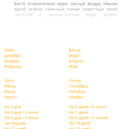
Бетте относительно моря, чистый воздух, обилие
яркой зелени, галечные пляжи, известные своей
чистотой и прозрачностью воды, делают
пансионат популярным местом отдыха.
Зима
Весна
Декабрь
Март
Январь
Апрель
Февраль
Май
Лето
Осень
Июнь
Сентябрь
Июль
Октябрь
Август
Ноябрь
На 2 дня
На 5 дней / 4 ночи
На 3 дня / 2 ночи
На 1 день
На 4 дня / 3 ночи
На 6 дней / 5 ночей
На Неделю
На 10 дней
На 12 дней
На 14 дней