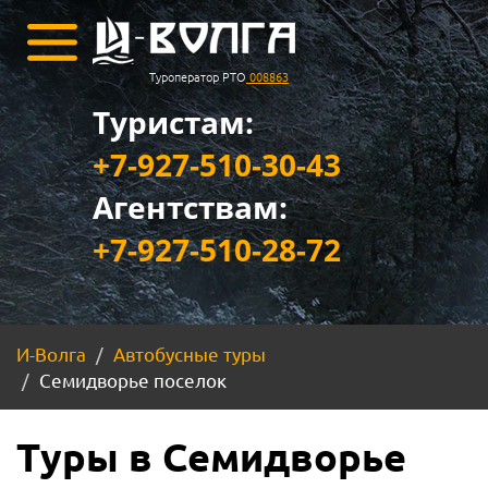
Туроператор РТО
008863
Туристам:
+7-927-510-30-43
Агентствам:
+7-927-510-28-72
И-Волга
Автобусные туры
Семидворье поселок
Туры в Семидворье