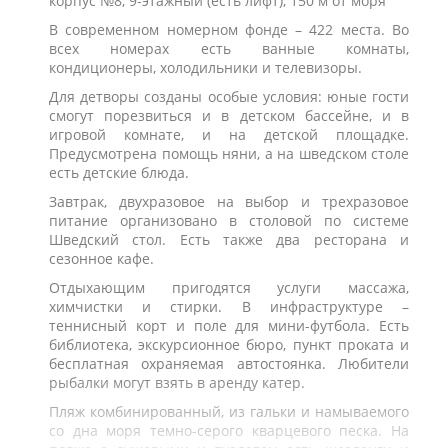
корпус №8, 9-этажный (есть лифт), 150 м от моря
В современном номерном фонде – 422 места. Во
всех номерах есть ванные комнаты,
кондиционеры, холодильники и телевизоры.
Для детворы созданы особые условия: юные гости
смогут порезвиться и в детском бассейне, и в
игровой комнате, и на детской площадке.
Предусмотрена помощь няни, а на шведском столе
есть детские блюда.
Завтрак, двухразовое на выбор и трехразовое
питание организовано в столовой по системе
Шведский стол. Есть также два ресторана и
сезонное кафе.
Отдыхающим пригодятся услуги массажа,
химчистки и стирки. В инфраструктуре –
теннисный корт и поле для мини-футбола. Есть
библиотека, экскурсионное бюро, пункт проката и
бесплатная охраняемая автостоянка. Любители
рыбалки могут взять в аренду катер.
Пляж комбинированный, из гальки и намываемого
со дна моря темно-серого кварцевого песка. На