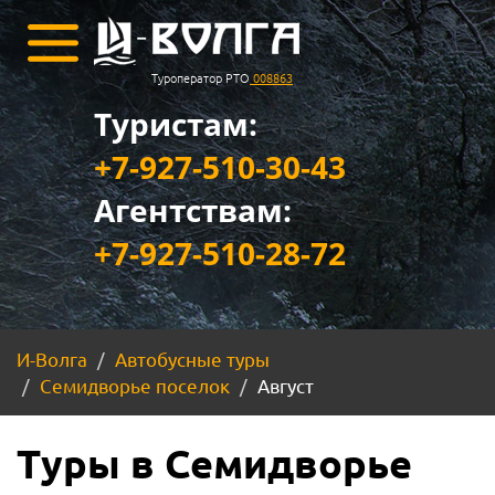
Туроператор РТО
008863
Туристам:
+7-927-510-30-43
Агентствам:
+7-927-510-28-72
И-Волга
Автобусные туры
Семидворье поселок
Август
Туры в Семидворье