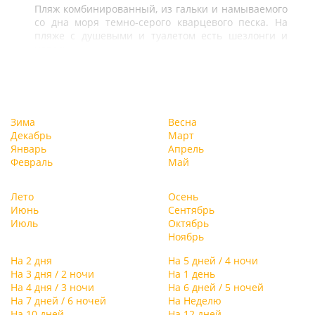
Пляж комбинированный, из гальки и намываемого
со дна моря темно-серого кварцевого песка. На
пляже с душевыми и туалетом есть шезлонги и
навесы.
Зима
Весна
Декабрь
Март
Январь
Апрель
Февраль
Май
Лето
Осень
Июнь
Сентябрь
Июль
Октябрь
Ноябрь
На 2 дня
На 5 дней / 4 ночи
На 3 дня / 2 ночи
На 1 день
На 4 дня / 3 ночи
На 6 дней / 5 ночей
На 7 дней / 6 ночей
На Неделю
На 10 дней
На 12 дней