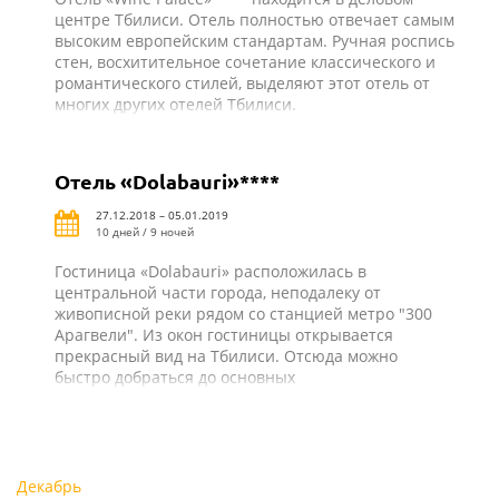
центре Тбилиси. Отель полностью отвечает самым
высоким европейским стандартам. Ручная роспись
стен, восхитительное сочетание классического и
романтического стилей, выделяют этот отель от
многих других отелей Тбилиси.
Отель «Dolabauri»****
27.12.2018 – 05.01.2019
10 дней / 9 ночей
Гостиница «Dolabauri» расположилась в
центральной части города, неподалеку от
живописной реки рядом со станцией метро "300
Арагвели". Из окон гостиницы открывается
прекрасный вид на Тбилиси. Отсюда можно
быстро добраться до основных
достопримечательностей города: старый Тбилиси,
со своими красивыми узкими улочками и
каменными дорожками, знаменитый Меидан, Мост
Мира, Площадь Европы, Храмы, Музеи и много
других интересных мест.
Декабрь