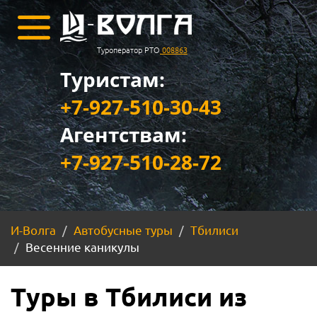
Туроператор РТО
008863
Туристам:
+7-927-510-30-43
Агентствам:
+7-927-510-28-72
И-Волга
Автобусные туры
Тбилиси
Весенние каникулы
Туры в Тбилиси из