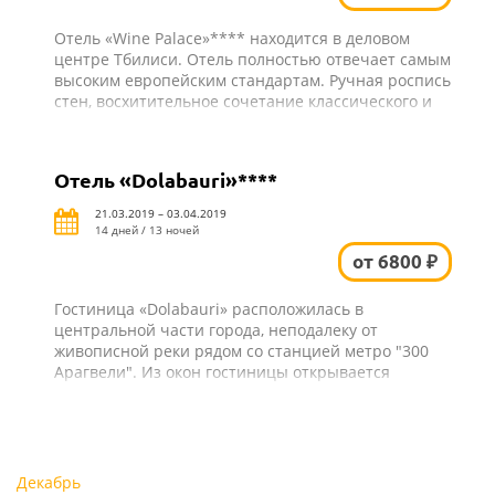
Отель «Wine Palace»**** находится в деловом
центре Тбилиси. Отель полностью отвечает самым
высоким европейским стандартам. Ручная роспись
стен, восхитительное сочетание классического и
романтического стилей, выделяют этот отель от
многих других отелей Тбилиси.
Отель «Dolabauri»****
21.03.2019 – 03.04.2019
14 дней / 13 ночей
от 6800 ₽
Гостиница «Dolabauri» расположилась в
центральной части города, неподалеку от
живописной реки рядом со станцией метро "300
Арагвели". Из окон гостиницы открывается
прекрасный вид на Тбилиси. Отсюда можно
быстро добраться до основных
достопримечательностей города: старый Тбилиси,
со своими красивыми узкими улочками и
каменными дорожками, знаменитый Меидан, Мост
Декабрь