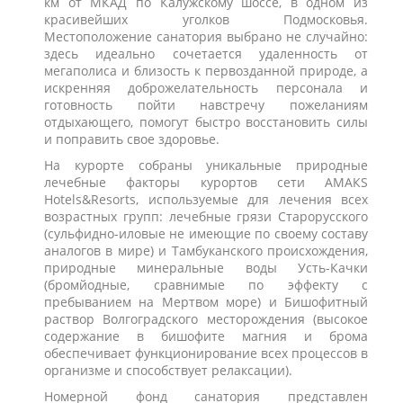
км от МКАД по Калужскому шоссе, в одном из
красивейших уголков Подмосковья.
Местоположение санатория выбрано не случайно:
здесь идеально сочетается удаленность от
мегаполиса и близость к первозданной природе, а
искренняя доброжелательность персонала и
готовность пойти навстречу пожеланиям
отдыхающего, помогут быстро восстановить силы
и поправить свое здоровье.
На курорте собраны уникальные природные
лечебные факторы курортов сети АМАКS
Hotels&Resorts, используемые для лечения всех
возрастных групп: лечебные грязи Старорусского
(сульфидно-иловые не имеющие по своему составу
аналогов в мире) и Тамбуканского происхождения,
природные минеральные воды Усть-Качки
(бромйодные, сравнимые по эффекту с
пребыванием на Мертвом море) и Бишофитный
раствор Волгоградского месторождения (высокое
содержание в бишофите магния и брома
обеспечивает функционирование всех процессов в
организме и способствует релаксации).
Номерной фонд санатория представлен