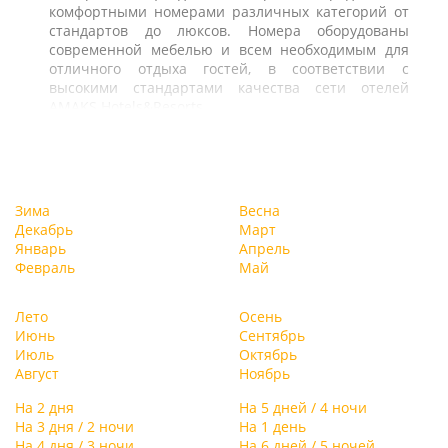
комфортными номерами различных категорий от
стандартов до люксов. Номера оборудованы
современной мебелью и всем необходимым для
отличного отдыха гостей, в соответствии с
высокими стандартами качества сети отелей
AMAKS Hotels&Resorts.
Зима
Весна
Декабрь
Март
Январь
Апрель
Февраль
Май
Лето
Осень
Июнь
Сентябрь
Июль
Октябрь
Август
Ноябрь
На 2 дня
На 5 дней / 4 ночи
На 3 дня / 2 ночи
На 1 день
На 4 дня / 3 ночи
На 6 дней / 5 ночей