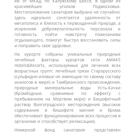
км от МКАД по Калужскому шоссе, в одном из
красивейших уголков Подмосковья.
Местоположение санатория выбрано не случайно:
здесь идеально сочетается удаленность от
мегаполиса и близость к первозданной природе, а
искренняя доброжелательность персонала и
готовность пойти навстречу пожеланиям
отдыхающего, помогут быстро восстановить силы
и поправить свое здоровье.
На курорте собраны уникальные природные
лечебные факторы курортов сети АМАКS
Hotels&Resorts, используемые для лечения всех
возрастных групп: лечебные грязи Старорусского
(сульфидно-иловые не имеющие по своему составу
аналогов в мире) и Тамбуканского происхождения,
природные минеральные воды Усть-Качки
(бромйодные, сравнимые по эффекту с
пребыванием на Мертвом море) и Бишофитный
раствор Волгоградского месторождения (высокое
содержание в бишофите магния и брома
обеспечивает функционирование всех процессов в
организме и способствует релаксации).
Номерной фонд санатория представлен