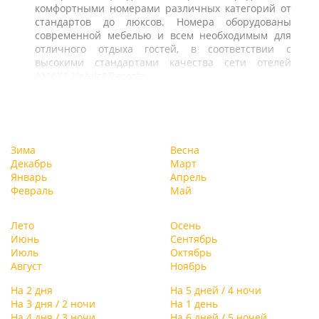
комфортными номерами различных категорий от
стандартов до люксов. Номера оборудованы
современной мебелью и всем необходимым для
отличного отдыха гостей, в соответствии с
высокими стандартами качества сети отелей
AMAKS Hotels&Resorts.
Зима
Весна
Декабрь
Март
Январь
Апрель
Февраль
Май
Лето
Осень
Июнь
Сентябрь
Июль
Октябрь
Август
Ноябрь
На 2 дня
На 5 дней / 4 ночи
На 3 дня / 2 ночи
На 1 день
На 4 дня / 3 ночи
На 6 дней / 5 ночей