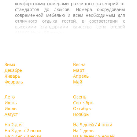
комфортными номерами различных категорий от
стандартов до люксов. Номера оборудованы
современной мебелью и всем необходимым для
отличного отдыха гостей, в соответствии с
высокими стандартами качества сети отелей
AMAKS Hotels&Resorts.
Зима
Весна
Декабрь
Март
Январь
Апрель
Февраль
Май
Лето
Осень
Июнь
Сентябрь
Июль
Октябрь
Август
Ноябрь
На 2 дня
На 5 дней / 4 ночи
На 3 дня / 2 ночи
На 1 день
На 4 дня / 3 ночи
На 6 дней / 5 ночей