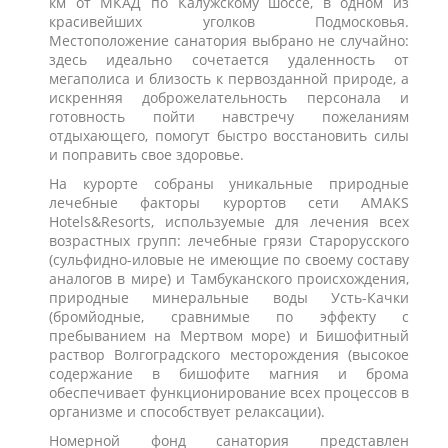
км от МКАД по Калужскому шоссе, в одном из
красивейших уголков Подмосковья.
Местоположение санатория выбрано не случайно:
здесь идеально сочетается удаленность от
мегаполиса и близость к первозданной природе, а
искренняя доброжелательность персонала и
готовность пойти навстречу пожеланиям
отдыхающего, помогут быстро восстановить силы
и поправить свое здоровье.
На курорте собраны уникальные природные
лечебные факторы курортов сети АМАКS
Hotels&Resorts, используемые для лечения всех
возрастных групп: лечебные грязи Старорусского
(сульфидно-иловые не имеющие по своему составу
аналогов в мире) и Тамбуканского происхождения,
природные минеральные воды Усть-Качки
(бромйодные, сравнимые по эффекту с
пребыванием на Мертвом море) и Бишофитный
раствор Волгоградского месторождения (высокое
содержание в бишофите магния и брома
обеспечивает функционирование всех процессов в
организме и способствует релаксации).
Номерной фонд санатория представлен