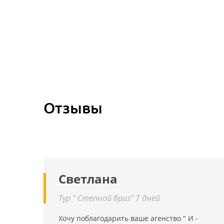
Отзывы
Светлана
Тур " Степной бриз" 7 дней
Хочу поблагодарить ваше агенство " И -