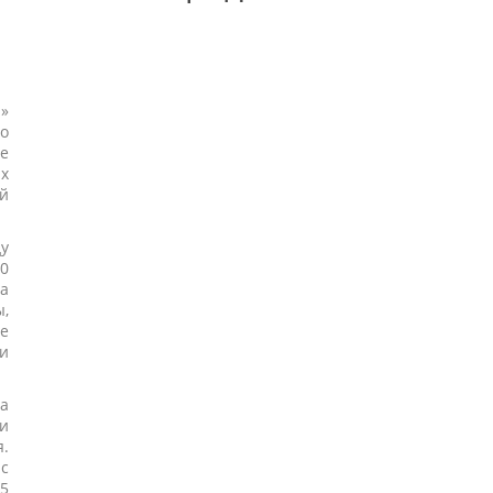
»
о
е
ах
й
у
70
са
ы,
е
и
а
и
я.
с
5