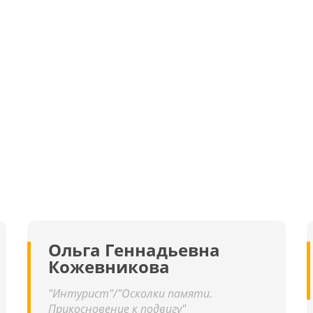
Ольга Геннадьевна
Кожевникова
"Интурист"/"Осколки памяти.
Прикосновение к подвигу"