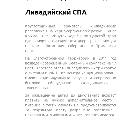
Ливадийский СПА
Круглогодичный spa-отель «Ливадийский
расположен на черноморском побережье Южног
Крыма. В 15 минутах ходьбы по Царской троп
вдоль моря – Ливадийский дворец, в 20 минут
пешком – Ялтинская набережная и Приморски
парк.
На благоустроенной территории в 2011 год
возведен современный 8-этажный комплекс на 1
мест. В составе отеля «Ливадийский» – три корпу
с лифтами и Wi-Fi. Все номера кондиционирован
имеют индивидуальные санузлы и современно
бытовое оборудование (холодильники 
телевизоры).
За размещение детей до двухлетнего возраст
платить не нужно: дополнительное место 
питание в таких случаях не предусматриваютс
За отдельную плату разрешено заселение 
некрупными животными – вес ограничивается 