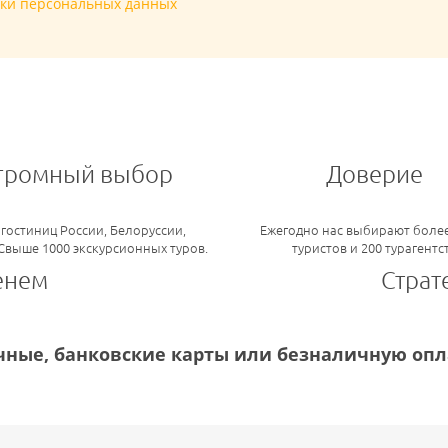
тки персональных данных
громный выбор
Доверие
 гостиниц России, Белоруссии,
Ежегодно нас выбирают более
 Свыше 1000 экскурсионных туров.
туристов и 200 турагентс
енем
Страт
ные, банковские карты или безналичную опла