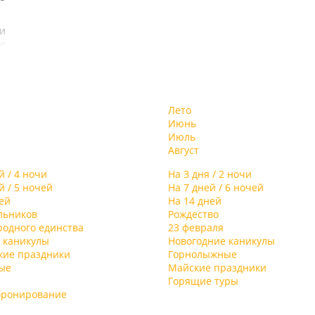
и
е
й
ду
на
ий
Лето
Июнь
на
Июль
)
Август
й
н
й / 4 ночи
На 3 дня / 2 ночи
й / 5 ночей
На 7 дней / 6 ночей
ей
На 14 дней
я,
льников
Рождество
т
родного единства
23 февраля
в
 каникулы
Новогодние каникулы
кие праздники
Горнолыжные
ж
ые
Майские праздники
Горящие туры
бронирование