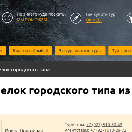
Не знаете куда поехать?
Где купить тур
МЫ ПОМОЖЕМ
ОФИСЫ
е
Билеты в Домбай
Экскурсионные туры
Туры вых
лок городского типа
елок городского типа из
Туристам:
+7 (927) 510-30-43
Ирина Подгорная
Агентствам:
+7 (927) 510-28-72