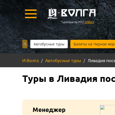
Туроператор РТО
008863
Автобусные туры
Билеты на Черное мор
И-Волга
Автобусные туры
Ливадия посе
Туры в Ливадия пос
Менеджер