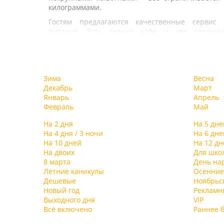
килограммами.
Гостям предлагаются качественные сервис 
питание. Есть летнее кафе и две сезонны
площадки. В ресторане предусмотрен обеденны
VIP-зал. Рядом с рестораном, на переходе меж
корпусами – один из трех баров, другой бар – 
крыше восьмого этажа одного из корпусов, трет
Зима
Весна
– в spa-центре.
Декабрь
Март
В распоряжении туристов – 3 открытых бассей
Январь
Апрель
(пресных) климатических (не подогреваемых
Февраль
Май
работают в летний период. И крыты
подогреваемый 50-метровый «морской» бассей
На 2 дня
На 5 дне
для межсезонья.
На 4 дня / 3 ночи
На 6 дне
На 10 дней
На 12 дн
В spa-комплексе – 4 вида бани: хамам, финска
На двоих
Для шко
римская русская. Отдыхающие могу
8 марта
День на
воспользоваться гидромассажем 
Летние каникулы
Осенние
комфортабельном джакузи.
Дешевые
Ноябрьс
Пляж находится в 30 метрах от корпуса. Пля
Новый год
Рекламн
муниципальный.
Выходного дня
VIP
Всё включено
Раннее 