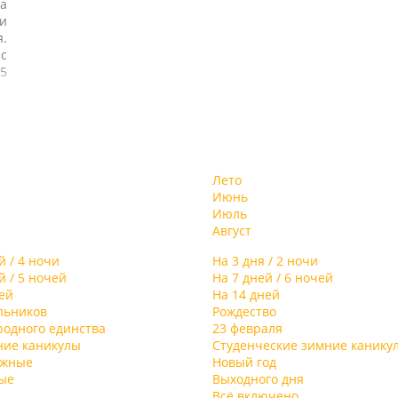
а
и
я.
с
5
и
е
й
ду
Лето
на
Июнь
ий
Июль
Август
на
)
й / 4 ночи
На 3 дня / 2 ночи
й
й / 5 ночей
На 7 дней / 6 ночей
н
ей
На 14 дней
льников
Рождество
родного единства
23 февраля
я,
ние каникулы
Студенческие зимние канику
т
ыжные
Новый год
в
ые
Выходного дня
Всё включено