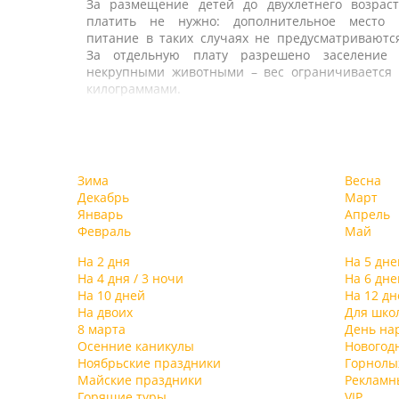
За размещение детей до двухлетнего возраст
платить не нужно: дополнительное место 
питание в таких случаях не предусматриваютс
За отдельную плату разрешено заселение 
некрупными животными – вес ограничивается 
килограммами.
Гостям предлагаются качественные сервис 
питание. Есть летнее кафе и две сезонны
площадки. В ресторане предусмотрен обеденны
VIP-зал. Рядом с рестораном, на переходе меж
Зима
Весна
корпусами – один из трех баров, другой бар – 
Декабрь
Март
крыше восьмого этажа одного из корпусов, трет
Январь
Апрель
– в spa-центре.
Февраль
Май
В распоряжении туристов – 3 открытых бассей
(пресных) климатических (не подогреваемых
На 2 дня
На 5 дне
работают в летний период. И крыты
На 4 дня / 3 ночи
На 6 дне
подогреваемый 50-метровый «морской» бассей
На 10 дней
На 12 дн
для межсезонья.
На двоих
Для шко
8 марта
День на
В spa-комплексе – 4 вида бани: хамам, финска
Осенние каникулы
Новогод
римская русская. Отдыхающие могу
Ноябрьские праздники
Горнол
воспользоваться гидромассажем 
Майские праздники
Рекламн
комфортабельном джакузи.
Горящие туры
VIP