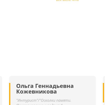
ж
Ольга Геннадьевна
Кожевникова
"Интурист"/"Осколки памяти.