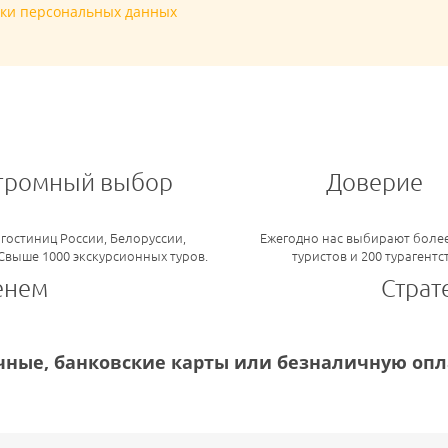
тки персональных данных
громный выбор
Доверие
 гостиниц России, Белоруссии,
Ежегодно нас выбирают более
 Свыше 1000 экскурсионных туров.
туристов и 200 турагентс
енем
Страт
ные, банковские карты или безналичную опла