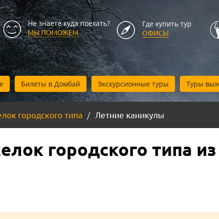
Не знаете куда поехать?
Где купить тур
МЫ ПОМОЖЕМ
ОФИСЫ
е
Билеты в Домбай
Экскурсионные туры
Туры вых
лок городского типа
Летние каникулы
елок городского типа из