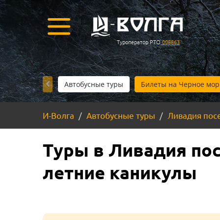
Туроператор РТО
008863
Автобусные туры
Билеты на Черное мор
И-Волга
Автобусные туры
Ливадия посе
Туры в Ливадия пос
летние каникулы