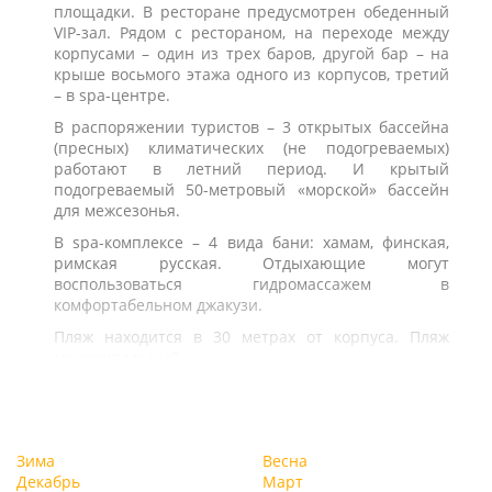
площадки. В ресторане предусмотрен обеденный
VIP-зал. Рядом с рестораном, на переходе между
корпусами – один из трех баров, другой бар – на
крыше восьмого этажа одного из корпусов, третий
– в spa-центре.
В распоряжении туристов – 3 открытых бассейна
(пресных) климатических (не подогреваемых)
работают в летний период. И крытый
подогреваемый 50-метровый «морской» бассейн
для межсезонья.
В spa-комплексе – 4 вида бани: хамам, финская,
римская русская. Отдыхающие могут
воспользоваться гидромассажем в
комфортабельном джакузи.
Пляж находится в 30 метрах от корпуса. Пляж
муниципальный.
Зима
Весна
Декабрь
Март