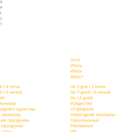
а
и
я.
с
5
и
е
й
ду
Лето
на
Июнь
ий
Июль
Август
на
)
й / 4 ночи
На 3 дня / 2 ночи
й
й / 5 ночей
На 7 дней / 6 ночей
н
ей
На 14 дней
льников
Рождество
родного единства
23 февраля
я,
 каникулы
Новогодние каникулы
т
кие праздники
Горнолыжные
в
 праздники
Рекламные
 туры
VIP