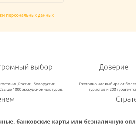
тки персональных данных
громный выбор
Доверие
 гостиниц России, Белоруссии,
Ежегодно нас выбирают более
 Свыше 1000 экскурсионных туров.
туристов и 200 турагентс
енем
Страт
ные, банковские карты или безналичную опла