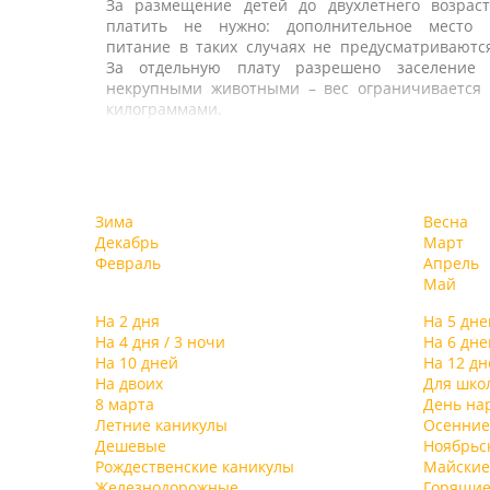
За размещение детей до двухлетнего возраст
платить не нужно: дополнительное место 
питание в таких случаях не предусматриваютс
За отдельную плату разрешено заселение 
некрупными животными – вес ограничивается 
килограммами.
Гостям предлагаются качественные сервис 
питание. Есть летнее кафе и две сезонны
площадки. В ресторане предусмотрен обеденны
VIP-зал. Рядом с рестораном, на переходе меж
Зима
Весна
корпусами – один из трех баров, другой бар – 
Декабрь
Март
крыше восьмого этажа одного из корпусов, трет
Февраль
Апрель
– в spa-центре.
Май
В распоряжении туристов – 3 открытых бассей
(пресных) климатических (не подогреваемых
На 2 дня
На 5 дне
работают в летний период. И крыты
На 4 дня / 3 ночи
На 6 дне
подогреваемый 50-метровый «морской» бассей
На 10 дней
На 12 дн
для межсезонья.
На двоих
Для шко
8 марта
День на
В spa-комплексе – 4 вида бани: хамам, финска
Летние каникулы
Осенние
римская русская. Отдыхающие могу
Дешевые
Ноябрьс
воспользоваться гидромассажем 
Рождественские каникулы
Майские
комфортабельном джакузи.
Железнодорожные
Горящие