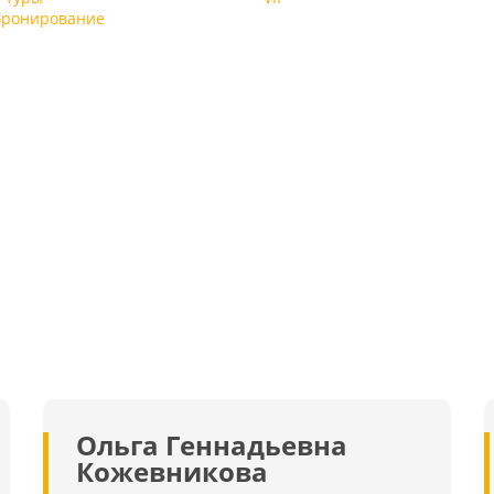
ж
бронирование
Ольга Геннадьевна
Кожевникова