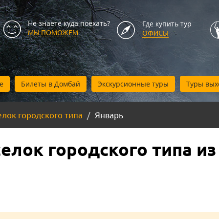
Не знаете куда поехать?
Где купить тур
МЫ ПОМОЖЕМ
ОФИСЫ
е
Билеты в Домбай
Экскурсионные туры
Туры вых
лок городского типа
Январь
елок городского типа из