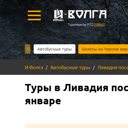
Туроператор РТО
008863
Автобусные туры
Билеты на Черное мор
И-Волга
Автобусные туры
Ливадия посе
Туры в Ливадия пос
январе