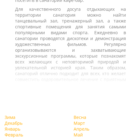
посетить в санатории кафе-бар.
Для качественного досуга отдыхающих на
территории санатория можно найти
танцевальный зал, тренажерный зал, а также
спортивные помещения для занятия самыми
популярными видами спорта. Ежедневно в
санатории проводятся дискотеки и демонстрация
художественных фильмов. Регулярно
организовываются и захватывающие
экскурсионные программы, которые познакомят
всех желающих с неповторимой природой и
увлекательной историей края. Таким образом,
санаторий отлично подходит для всех, кто желает
совместить оздоровительное лечение с приятным
досугом и отличной экологией.
Зима
Весна
Декабрь
Март
Январь
Апрель
Февраль
Май