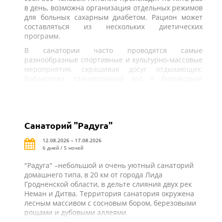
в день, возможна организация отдельных режимов
для больных сахарным диабетом. Рацион может
составляться из нескольких диетических
программ.
В санатории часто проводятся самые
разнообразные спортивные и культурно-массовые
мероприятия, скрашивая досуг отдыхающих.
Библиотека, танцевальный зал и бильярдная
работают круглогодично.
Санаторий "Радуга"
12.08.2026 – 17.08.2026
6 дней / 5 ночей
"Радуга" –небольшой и очень уютный санаторий
домашнего типа, в 20 км от города Лида
Гродненской области, в дельте слияния двух рек
Неман и Дитва. Территория санатория окружена
лесным массивом с сосновым бором, березовыми
рощами и дубовыми аллеями