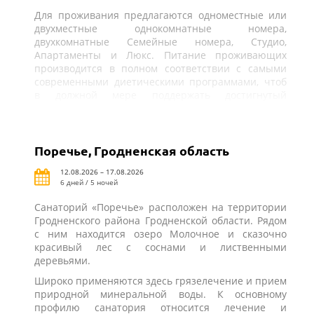
Для проживания предлагаются одноместные или
двухместные однокомнатные номера,
двухкомнатные Семейные номера, Студио,
Апартаменты и Люкс. Питание проживающих
производится в полном соответствии с самыми
современными диетическими программами, чтоб
в должной мере поддержать достигнутый
результат лечения.
Поречье, Гродненская область
12.08.2026 – 17.08.2026
6 дней / 5 ночей
Санаторий «Поречье» расположен на территории
Гродненского района Гродненской области. Рядом
с ним находится озеро Молочное и сказочно
красивый лес с соснами и лиственными
деревьями.
Широко применяются здесь грязелечение и прием
природной минеральной воды. К основному
профилю санатория относится лечение и