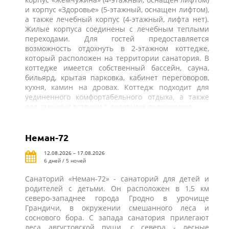
и корпус «Здоровье» (5-этажный, оснащен лифтом),
а также лечебный корпус (4-этажный, лифта нет).
Жилые корпуса соединены с лечебным теплыми
переходами. Для гостей предоставляется
возможность отдохнуть в 2-этажном коттедже,
который расположен на территории санатория. В
коттедже имеется собственный бассейн, сауна,
бильярд, крытая парковка, кабинет переговоров,
кухня, камин на дровах. Коттедж подходит для
уединенного комфортабельного отдыха, а также
для отдыха и встречи с деловыми партнерами.
Неман-72
12.08.2026 – 17.08.2026
6 дней / 5 ночей
Санаторий «Неман-72» - санаторий для детей и
родителей с детьми. Он расположен в 1,5 км
северо-западнее города Гродно в урочище
Грандичи, в окружении смешанного леса и
соснового бора. С запада санатория прилегают
леса августовской пущи, с севера - лесные