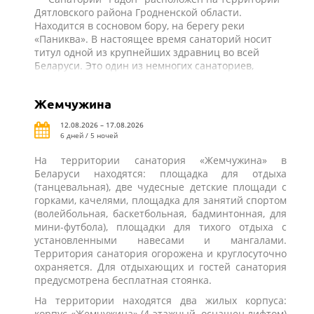
Дятловского района Гродненской области.
Находится в сосновом бору, на берегу реки
«Паниква». В настоящее время санаторий носит
титул одной из крупнейших здравниц во всей
Беларуси. Это один из немногих санаториев,
который может одновременно принимать 420
взрослых и 206 детей. При этом к каждому
Жемчужина
специалисты санатория найдут индивидуальный
подход и предложат оптимальную программу
12.08.2026 – 17.08.2026
восстановления и лечения. Вода природных
6 дней / 5 ночей
минеральных источников региона оказывает
благотворное влияние на организм, именно по
На территории санатория «Жемчужина» в
этой причине санаторий появился недалеко от
Беларуси находятся: площадка для отдыха
мест ее образования. Широкое применение на
(танцевальная), две чудесные детские площади с
всем протяжении лечения бальнеологических
горками, качелями, площадка для занятий спортом
процедур позволяет персоналу санатория
(волейбольная, баскетбольная, бадминтонная, для
достигать небывалых успехов в лечении самого
мини-футбола), площадки для тихого отдыха с
широкого спектра заболеваний. Здесь также часто
установленными навесами и мангалами.
используют и целебные свойства природных
Территория санатория огорожена и круглосуточно
грязевых источников.
охраняется. Для отдыхающих и гостей санатория
предусмотрена бесплатная стоянка.
На территории находятся два жилых корпуса:
корпус «Жемчужина» (4-этажный, оснащен лифтом)