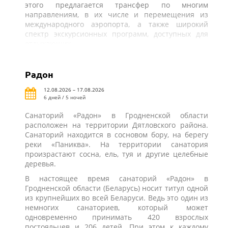
этого предлагается трансфер по многим
направлениям, в их числе и перемещения из
международного аэропорта, а также широкий
спектр экскурсионных программ, доступных для
отдыхающих.
Радон
12.08.2026 – 17.08.2026
6 дней / 5 ночей
Санаторий «Радон» в Гродненской области
расположен на территории Дятловского района.
Санаторий находится в сосновом бору, на берегу
реки «Паниква». На территории санатория
произрастают сосна, ель, туя и другие целебные
деревья.
В настоящее время санаторий «Радон» в
Гродненской области (Беларусь) носит титул одной
из крупнейших во всей Беларуси. Ведь это один из
немногих санаториев, который может
одновременно принимать 420 взрослых
постояльцев и 206 детей. При этом к каждому