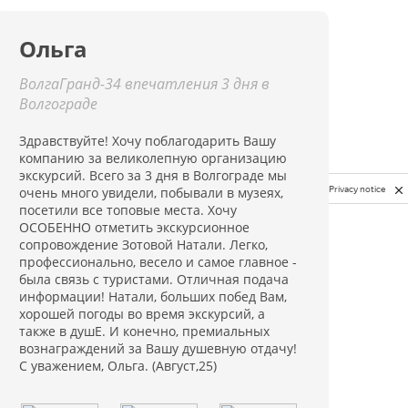
Ольга
ВолгаГранд-34 впечатления 3 дня в
Волгограде
Здравствуйте! Хочу поблагодарить Вашу
компанию за великолепную организацию
экскурсий. Всего за 3 дня в Волгограде мы
Privacy notice
очень много увидели, побывали в музеях,
посетили все топовые места. Хочу
ОСОБЕННО отметить экскурсионное
сопровождение Зотовой Натали. Легко,
профессионально, весело и самое главное -
была связь с туристами. Отличная подача
информации! Натали, больших побед Вам,
хорошей погоды во время экскурсий, а
также в душЕ. И конечно, премиальных
вознаграждений за Вашу душевную отдачу!
С уважением, Ольга. (Август,25)