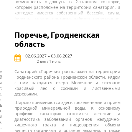
возможность отдохнуть в 2-этажном коттедже,
который расположен на территории санатория. В
коттедже имеется собственный бассейн, сауна,
о
бильярд, крытая парковка, кабинет переговоров,
кухня, камин на дровах. Коттедж подходит для
уединенного комфортабельного отдыха, а также
Поречье, Гродненская
для отдыха и встречи с деловыми партнерами.
область
02.06.2027 – 03.06.2027
2 дня / 1 ночь
м
Санаторий «Поречье» расположен на территории
й
Гродненского района Гродненской области. Рядом
а
с ним находится озеро Молочное и сказочно
:
красивый лес с соснами и лиственными
а,
деревьями.
н,
Широко применяются здесь грязелечение и прием
ь
природной минеральной воды. К основному
ь
профилю санатория относится лечение и
и
диагностика заболеваний органов желудочно-
.
кишечного тракта и пищеварения, обмена
и
веществ организма и органов дыхания, а также