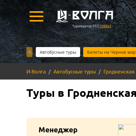
Туроператор РТО
008863
Автобусные туры
Билеты на Черное мор
И-Волга
Автобусные туры
Гродненская
Туры в Гродненская
Менеджер