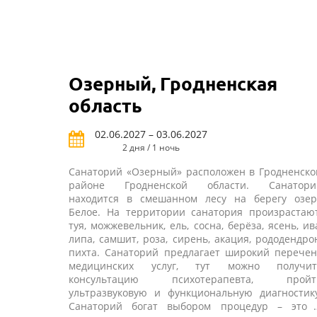
всем протяжении лечения бальнеологических
процедур позволяет персоналу санатория
достигать небывалых успехов в лечении самого
широкого спектра заболеваний. Здесь также част
используют и целебные свойства природных
грязевых источников.
Озерный, Гродненская
область
02.06.2027 – 03.06.2027
2 дня / 1 ночь
Санаторий «Озерный» расположен в Гродненско
районе Гродненской области. Санатори
находится в смешанном лесу на берегу озер
Белое. На территории санатория произрастают
туя, можжевельник, ель, сосна, берёза, ясень, ив
липа, самшит, роза, сирень, акация, рододендро
пихта. Санаторий предлагает широкий перечен
медицинских услуг, тут можно получит
консультацию психотерапевта, пройт
ультразвуковую и функциональную диагностику
Санаторий богат выбором процедур – это 