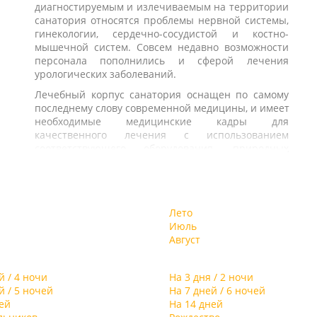
й
диагностируемым и излечиваемым на территории
ь
спектр экскурсионных программ, доступных для
ия
санатория относятся проблемы нервной системы,
м
отдыхающих.
гинекологии, сердечно-сосудистой и костно-
мышечной систем. Совсем недавно возможности
я
персонала пополнились и сферой лечения
ым
урологических заболеваний.
я
,
Лечебный корпус санатория оснащен по самому
последнему слову современной медицины, и имеет
необходимые медицинские кадры для
а
качественного лечения с использованием
т
соответствующего оборудования, природных
е
элементов и психотерапевтических методов.
ый
о
Размещение отдыхающих осуществляется в
м
двухэтажных спальных корпусах, всего на
ее
территории санатория их располагается 8.
Лето
м
Отдыхающим предложат стандартные номера и
Июль
ые
комфортабельные “люксы”. Также возможно
Август
заселение в уединенные коттеджи. В каждом
номере будет представлена уютная лоджия,
го
комплект современной мебели, система
й / 4 ночи
На 3 дня / 2 ночи
е,
кабельного телевидения и горячее
й / 5 ночей
На 7 дней / 6 ночей
т
водоснабжение.
ей
На 14 дней
 в