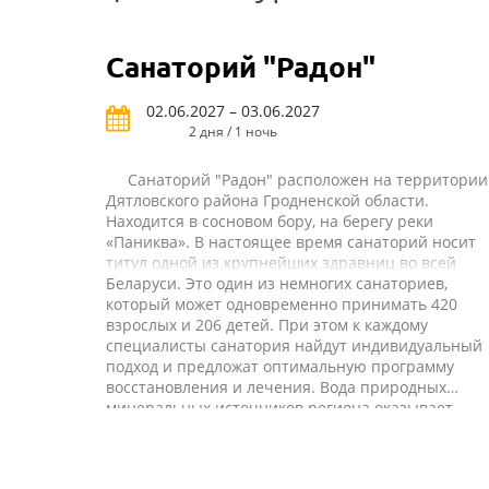
Санаторий "Радон"
02.06.2027 – 03.06.2027
2 дня / 1 ночь
Санаторий "Радон" расположен на территории
Дятловского района Гродненской области.
Находится в сосновом бору, на берегу реки
«Паниква». В настоящее время санаторий носит
титул одной из крупнейших здравниц во всей
Беларуси. Это один из немногих санаториев,
который может одновременно принимать 420
взрослых и 206 детей. При этом к каждому
специалисты санатория найдут индивидуальный
подход и предложат оптимальную программу
восстановления и лечения. Вода природных
минеральных источников региона оказывает
благотворное влияние на организм, именно по
этой причине санаторий появился недалеко от
мест ее образования. Широкое применение на