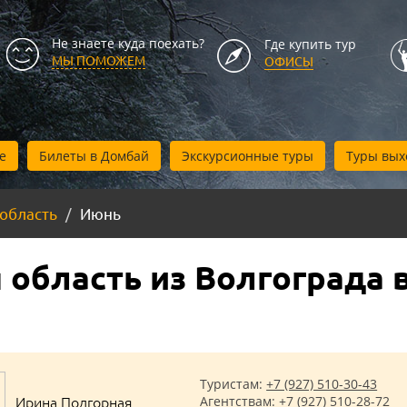
Не знаете куда поехать?
Где купить тур
МЫ ПОМОЖЕМ
ОФИСЫ
е
Билеты в Домбай
Экскурсионные туры
Туры вых
 область
Июнь
 область из Волгограда 
Туристам:
+7 (927) 510-30-43
Ирина Подгорная
Агентствам:
+7 (927) 510-28-72