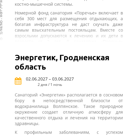
ая
,
костно-мышечной системы.
,
-
 в
Номерной фонд санатория «Поречье» включает в
я
-
себя 300 мест для размещения отдыхающих, а
о
й
богатая инфраструктура не даст скучать даже
м
ве
самым взыскательным постояльцам. Вместе со
 и
взрослыми допускаются к лечению и их дети в
о
возрасте от 2 лет. В санатории «Поречье»
проживание осуществляется в номерах
о
различного класса и категории.
Энергетик, Гродненская
го
На территории санатория представлены как
ь
область
многочисленные досуговые объекты для
х
качественного времяпрепровождения всех
-
проживающих здесь, так и увеселительные
02.06.2027 – 03.06.2027
м
объекты. Одним словом, инфраструктура
2 дня / 1 ночь
е
санатория «Поречье» (Беларусь) поможет каждому
ы
Санаторий «Энергетик» располагается в сосновом
постояльцу найти для себя занятие по душе.
-
бору в непосредственной близости от
 а
Персонал санатория всегда готов сделать все,
водохранилища Волпянское. Такое природное
ы
чтобы пребывание здесь проходило для каждого
окружение создает отличную атмосферу для
х
постояльца максимально полезно и приятно. Для
качественного отдыха и лечения на территории
ый
о
этого предлагается трансфер по многим
здравницы.
я
и
направлениям, в их числе и перемещения из
х
К профильным заболеваниям, с успехом
е.
международного аэропорта, а также широкий