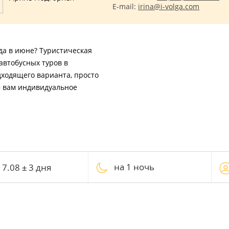
E-mail:
irina@i-volga.com
да в июне? Туристическая
автобусных туров в
дходящего варианта, просто
м вам индивидуальное
на 1 ночь