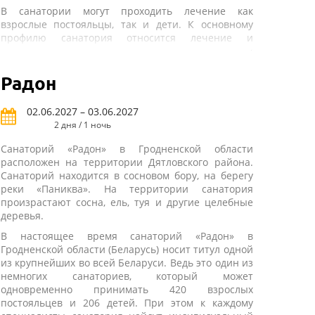
В санатории могут проходить лечение как
взрослые постояльцы, так и дети. К основному
профилю санатория относится лечение и
диагностика таких заболеваний, как проблемы
органов кровообращения и дыхания,
пищеварения и эндокринной системы.
Радон
Расстройства питания и нарушения обмена
веществ у взрослых и детей, болезней
02.06.2027 – 03.06.2027
периферической нервной системы, болезней
2 дня / 1 ночь
костно-мышечной системы и соединительной
ткани.
Санаторий «Радон» в Гродненской области
расположен на территории Дятловского района.
В состав санатория входят три корпуса с жилыми
Санаторий находится в сосновом бору, на берегу
комнатами, лечебный корпус, столовая и
реки «Паниква». На территории санатория
административное здание. Такая развитая
произрастают сосна, ель, туя и другие целебные
инфраструктура позволяет одновременно
деревья.
размещать на территории санатория до 360
человек. Для проживания всем отдыхающим могут
В настоящее время санаторий «Радон» в
быть предложены номера однокомнатного типа,
Гродненской области (Беларусь) носит титул одной
вмещающие в себя двоих или троих постояльцев
из крупнейших во всей Беларуси. Ведь это один из
одновременно.
немногих санаториев, который может
одновременно принимать 420 взрослых
В инфраструктуру санатория входят крытый
постояльцев и 206 детей. При этом к каждому
бассейн и библиотека, спортивный зал, а также