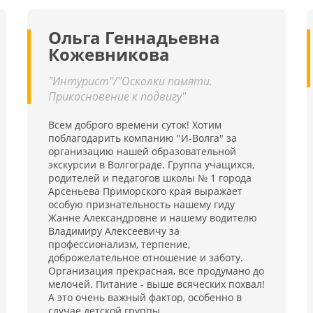
совместить оздоровительное лечение с приятным
досугом и отличной экологией.
Ольга Геннадьевна
Кожевникова
"Интурист"/"Осколки памяти.
Прикосновение к подвигу"
Всем доброго времени суток! Хотим
поблагодарить компанию "И-Волга" за
организацию нашей образовательной
экскурсии в Волгограде. Группа учащихся,
родителей и педагогов школы № 1 города
Арсеньева Приморского края выражает
особую признательность нашему гиду
Жанне Александровне и нашему водителю
Владимиру Алексеевичу за
профессионализм, терпение,
доброжелательное отношение и заботу.
Организация прекрасная, все продумано до
мелочей. Питание - выше всяческих похвал!
А это очень важный фактор, особенно в
случае детской группы.