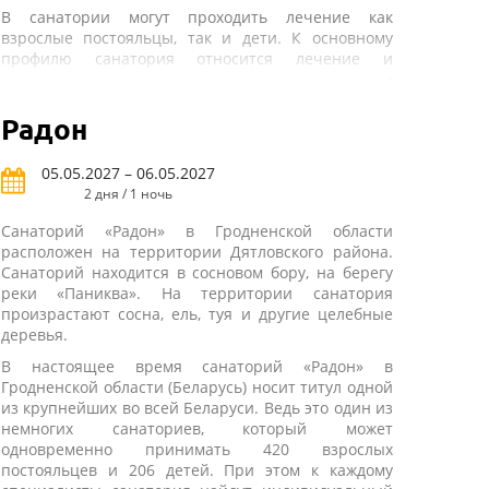
В санатории могут проходить лечение как
взрослые постояльцы, так и дети. К основному
профилю санатория относится лечение и
диагностика таких заболеваний, как проблемы
органов кровообращения и дыхания,
пищеварения и эндокринной системы.
Радон
Расстройства питания и нарушения обмена
веществ у взрослых и детей, болезней
05.05.2027 – 06.05.2027
периферической нервной системы, болезней
2 дня / 1 ночь
костно-мышечной системы и соединительной
ткани.
Санаторий «Радон» в Гродненской области
расположен на территории Дятловского района.
В состав санатория входят три корпуса с жилыми
Санаторий находится в сосновом бору, на берегу
комнатами, лечебный корпус, столовая и
реки «Паниква». На территории санатория
административное здание. Такая развитая
произрастают сосна, ель, туя и другие целебные
инфраструктура позволяет одновременно
деревья.
размещать на территории санатория до 360
человек. Для проживания всем отдыхающим могут
В настоящее время санаторий «Радон» в
быть предложены номера однокомнатного типа,
Гродненской области (Беларусь) носит титул одной
вмещающие в себя двоих или троих постояльцев
из крупнейших во всей Беларуси. Ведь это один из
одновременно.
немногих санаториев, который может
одновременно принимать 420 взрослых
В инфраструктуру санатория входят крытый
постояльцев и 206 детей. При этом к каждому
бассейн и библиотека, спортивный зал, а также