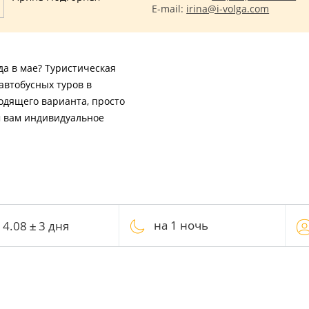
E-mail:
irina@i-volga.com
да в мае? Туристическая
автобусных туров в
ходящего варианта, просто
м вам индивидуальное
на 1 ночь