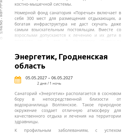
ая
,
костно-мышечной системы.
,
-
 в
Номерной фонд санатория «Поречье» включает в
я
-
себя 300 мест для размещения отдыхающих, а
о
й
богатая инфраструктура не даст скучать даже
м
ве
самым взыскательным постояльцам. Вместе со
 и
взрослыми допускаются к лечению и их дети в
о
возрасте от 2 лет. В санатории «Поречье»
проживание осуществляется в номерах
о
различного класса и категории.
Энергетик, Гродненская
го
На территории санатория представлены как
ь
область
многочисленные досуговые объекты для
х
качественного времяпрепровождения всех
-
проживающих здесь, так и увеселительные
05.05.2027 – 06.05.2027
м
объекты. Одним словом, инфраструктура
2 дня / 1 ночь
е
санатория «Поречье» (Беларусь) поможет каждому
ы
Санаторий «Энергетик» располагается в сосновом
постояльцу найти для себя занятие по душе.
-
бору в непосредственной близости от
 а
Персонал санатория всегда готов сделать все,
водохранилища Волпянское. Такое природное
ы
чтобы пребывание здесь проходило для каждого
окружение создает отличную атмосферу для
х
постояльца максимально полезно и приятно. Для
качественного отдыха и лечения на территории
ый
о
этого предлагается трансфер по многим
здравницы.
я
и
направлениям, в их числе и перемещения из
х
К профильным заболеваниям, с успехом
е.
международного аэропорта, а также широкий