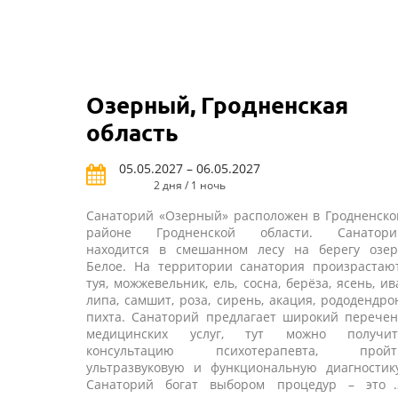
всем протяжении лечения бальнеологических
процедур позволяет персоналу санатория
достигать небывалых успехов в лечении самого
широкого спектра заболеваний. Здесь также част
используют и целебные свойства природных
грязевых источников.
Озерный, Гродненская
область
05.05.2027 – 06.05.2027
2 дня / 1 ночь
Санаторий «Озерный» расположен в Гродненско
районе Гродненской области. Санатори
находится в смешанном лесу на берегу озер
Белое. На территории санатория произрастают
туя, можжевельник, ель, сосна, берёза, ясень, ив
липа, самшит, роза, сирень, акация, рододендро
пихта. Санаторий предлагает широкий перечен
медицинских услуг, тут можно получит
консультацию психотерапевта, пройт
ультразвуковую и функциональную диагностику
Санаторий богат выбором процедур – это 