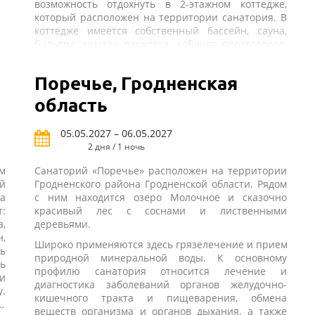
возможность отдохнуть в 2-этажном коттедже,
который расположен на территории санатория. В
коттедже имеется собственный бассейн, сауна,
о
бильярд, крытая парковка, кабинет переговоров,
кухня, камин на дровах. Коттедж подходит для
уединенного комфортабельного отдыха, а также
Поречье, Гродненская
для отдыха и встречи с деловыми партнерами.
область
05.05.2027 – 06.05.2027
2 дня / 1 ночь
м
Санаторий «Поречье» расположен на территории
й
Гродненского района Гродненской области. Рядом
а
с ним находится озеро Молочное и сказочно
:
красивый лес с соснами и лиственными
а,
деревьями.
н,
Широко применяются здесь грязелечение и прием
ь
природной минеральной воды. К основному
ь
профилю санатория относится лечение и
и
диагностика заболеваний органов желудочно-
.
кишечного тракта и пищеварения, обмена
и
веществ организма и органов дыхания, а также