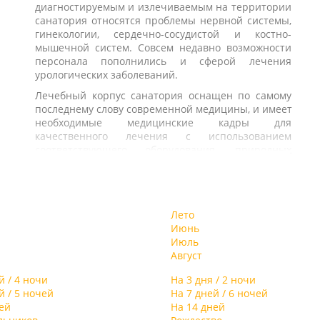
й
диагностируемым и излечиваемым на территории
ь
спектр экскурсионных программ, доступных для
ия
санатория относятся проблемы нервной системы,
м
отдыхающих.
гинекологии, сердечно-сосудистой и костно-
мышечной систем. Совсем недавно возможности
я
персонала пополнились и сферой лечения
ым
урологических заболеваний.
я
,
Лечебный корпус санатория оснащен по самому
последнему слову современной медицины, и имеет
необходимые медицинские кадры для
а
качественного лечения с использованием
т
соответствующего оборудования, природных
е
элементов и психотерапевтических методов.
ый
о
Размещение отдыхающих осуществляется в
м
двухэтажных спальных корпусах, всего на
ее
территории санатория их располагается 8.
Лето
м
Отдыхающим предложат стандартные номера и
Июнь
ые
комфортабельные “люксы”. Также возможно
Июль
заселение в уединенные коттеджи. В каждом
Август
номере будет представлена уютная лоджия,
го
комплект современной мебели, система
й / 4 ночи
На 3 дня / 2 ночи
е,
кабельного телевидения и горячее
й / 5 ночей
На 7 дней / 6 ночей
т
водоснабжение.
ей
На 14 дней
 в