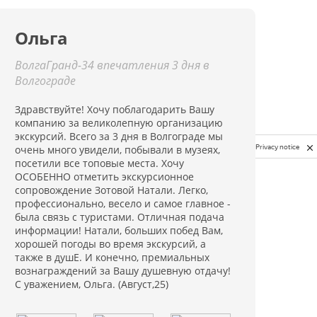
Ольга
ВолгаГранд-34 впечатления 3 дня в
Волгограде
Здравствуйте! Хочу поблагодарить Вашу
компанию за великолепную организацию
экскурсий. Всего за 3 дня в Волгограде мы
Privacy notice
очень много увидели, побывали в музеях,
посетили все топовые места. Хочу
ОСОБЕННО отметить экскурсионное
сопровождение Зотовой Натали. Легко,
профессионально, весело и самое главное -
была связь с туристами. Отличная подача
информации! Натали, больших побед Вам,
хорошей погоды во время экскурсий, а
также в душЕ. И конечно, премиальных
вознаграждений за Вашу душевную отдачу!
С уважением, Ольга. (Август,25)