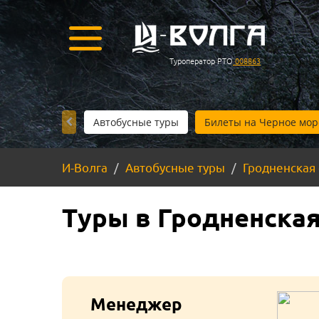
Туроператор РТО
008863
Автобусные туры
Билеты на Черное мор
И-Волга
Автобусные туры
Гродненская
Туры в Гродненская
Менеджер