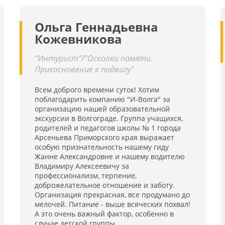
совместить оздоровительное лечение с приятным
досугом и отличной экологией.
Ольга Геннадьевна
Кожевникова
"Интурист"/"Осколки памяти.
Прикосновение к подвигу"
Всем доброго времени суток! Хотим
поблагодарить компанию "И-Волга" за
организацию нашей образовательной
экскурсии в Волгограде. Группа учащихся,
родителей и педагогов школы № 1 города
Арсеньева Приморского края выражает
особую признательность нашему гиду
Жанне Александровне и нашему водителю
Владимиру Алексеевичу за
профессионализм, терпение,
доброжелательное отношение и заботу.
Организация прекрасная, все продумано до
мелочей. Питание - выше всяческих похвал!
А это очень важный фактор, особенно в
случае детской группы.