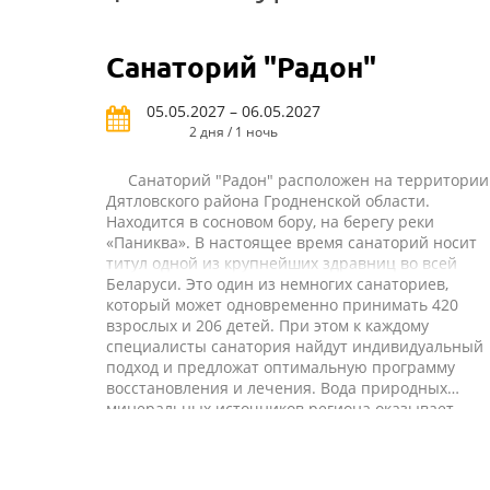
Санаторий "Радон"
05.05.2027 – 06.05.2027
2 дня / 1 ночь
Санаторий "Радон" расположен на территории
Дятловского района Гродненской области.
Находится в сосновом бору, на берегу реки
«Паниква». В настоящее время санаторий носит
титул одной из крупнейших здравниц во всей
Беларуси. Это один из немногих санаториев,
который может одновременно принимать 420
взрослых и 206 детей. При этом к каждому
специалисты санатория найдут индивидуальный
подход и предложат оптимальную программу
восстановления и лечения. Вода природных
минеральных источников региона оказывает
благотворное влияние на организм, именно по
этой причине санаторий появился недалеко от
мест ее образования. Широкое применение на