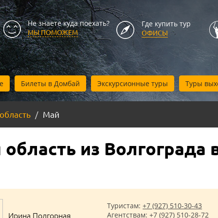
Не знаете куда поехать?
Где купить тур
МЫ ПОМОЖЕМ
ОФИСЫ
е
Билеты в Домбай
Экскурсионные туры
Туры вых
 область
Май
 область из Волгограда 
Туристам:
+7 (927) 510-30-43
Ирина Подгорная
Агентствам:
+7 (927) 510-28-72