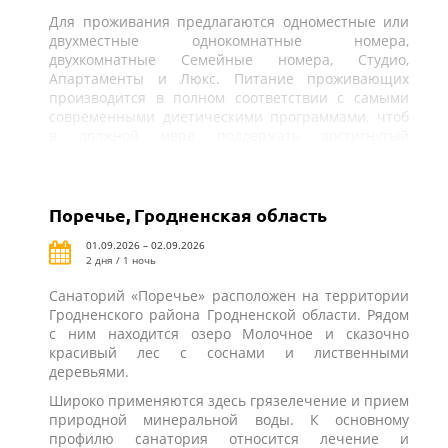
Для проживания предлагаются одноместные или
двухместные однокомнатные номера,
двухкомнатные Семейные номера, Студио,
Апартаменты и Люкс. Питание проживающих
производится в полном соответствии с самыми
современными диетическими программами, чтоб
в должной мере поддержать достигнутый
результат лечения.
Поречье, Гродненская область
01.09.2026 – 02.09.2026
2 дня / 1 ночь
Санаторий «Поречье» расположен на территории
Гродненского района Гродненской области. Рядом
с ним находится озеро Молочное и сказочно
красивый лес с соснами и лиственными
деревьями.
Широко применяются здесь грязелечение и прием
природной минеральной воды. К основному
профилю санатория относится лечение и