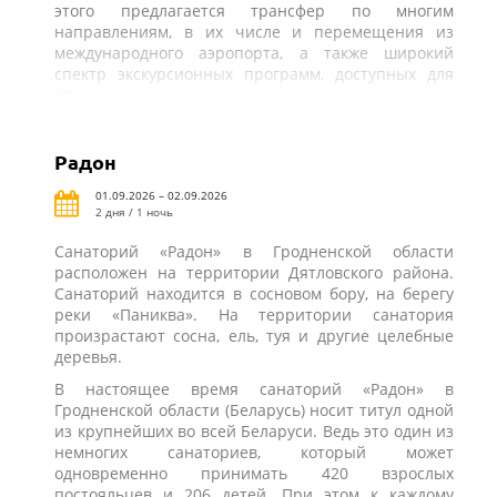
этого предлагается трансфер по многим
направлениям, в их числе и перемещения из
международного аэропорта, а также широкий
спектр экскурсионных программ, доступных для
отдыхающих.
Радон
01.09.2026 – 02.09.2026
2 дня / 1 ночь
Санаторий «Радон» в Гродненской области
расположен на территории Дятловского района.
Санаторий находится в сосновом бору, на берегу
реки «Паниква». На территории санатория
произрастают сосна, ель, туя и другие целебные
деревья.
В настоящее время санаторий «Радон» в
Гродненской области (Беларусь) носит титул одной
из крупнейших во всей Беларуси. Ведь это один из
немногих санаториев, который может
одновременно принимать 420 взрослых
постояльцев и 206 детей. При этом к каждому