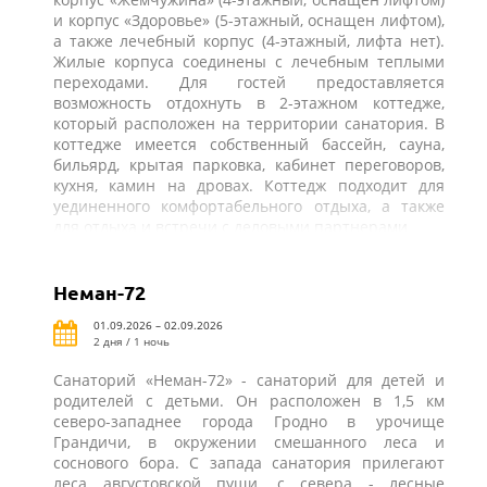
и корпус «Здоровье» (5-этажный, оснащен лифтом),
а также лечебный корпус (4-этажный, лифта нет).
Жилые корпуса соединены с лечебным теплыми
переходами. Для гостей предоставляется
возможность отдохнуть в 2-этажном коттедже,
который расположен на территории санатория. В
коттедже имеется собственный бассейн, сауна,
бильярд, крытая парковка, кабинет переговоров,
кухня, камин на дровах. Коттедж подходит для
уединенного комфортабельного отдыха, а также
для отдыха и встречи с деловыми партнерами.
Неман-72
01.09.2026 – 02.09.2026
2 дня / 1 ночь
Санаторий «Неман-72» - санаторий для детей и
родителей с детьми. Он расположен в 1,5 км
северо-западнее города Гродно в урочище
Грандичи, в окружении смешанного леса и
соснового бора. С запада санатория прилегают
леса августовской пущи, с севера - лесные