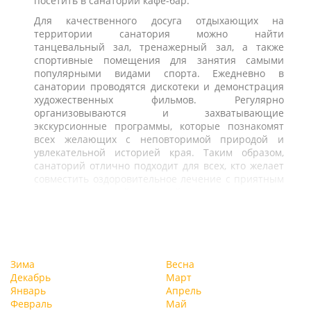
посетить в санатории кафе-бар.
Для качественного досуга отдыхающих на
территории санатория можно найти
танцевальный зал, тренажерный зал, а также
спортивные помещения для занятия самыми
популярными видами спорта. Ежедневно в
санатории проводятся дискотеки и демонстрация
художественных фильмов. Регулярно
организовываются и захватывающие
экскурсионные программы, которые познакомят
всех желающих с неповторимой природой и
увлекательной историей края. Таким образом,
санаторий отлично подходит для всех, кто желает
совместить оздоровительное лечение с приятным
досугом и отличной экологией.
Зима
Весна
Декабрь
Март
Январь
Апрель
Февраль
Май