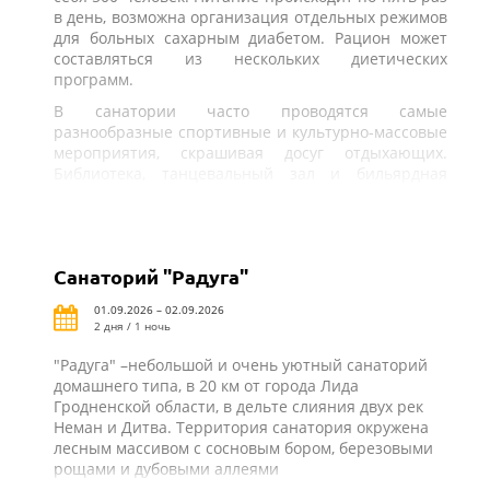
в день, возможна организация отдельных режимов
для больных сахарным диабетом. Рацион может
составляться из нескольких диетических
программ.
В санатории часто проводятся самые
разнообразные спортивные и культурно-массовые
мероприятия, скрашивая досуг отдыхающих.
Библиотека, танцевальный зал и бильярдная
работают круглогодично.
Санаторий "Радуга"
01.09.2026 – 02.09.2026
2 дня / 1 ночь
"Радуга" –небольшой и очень уютный санаторий
домашнего типа, в 20 км от города Лида
Гродненской области, в дельте слияния двух рек
Неман и Дитва. Территория санатория окружена
лесным массивом с сосновым бором, березовыми
рощами и дубовыми аллеями