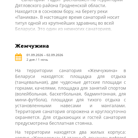
Дятловского района Гродненской области.
Находится в сосновом бору, на берегу реки
«Паниква». В настоящее время санаторий носит
титул одной из крупнейших здравниц во всей
Беларуси. Это один из немногих санаториев,
который может одновременно принимать 420
взрослых и 206 детей. При этом к каждому
Жемчужина
специалисты санатория найдут индивидуальный
подход и предложат оптимальную программу
01.09.2026 – 02.09.2026
восстановления и лечения. Вода природных
2 дня / 1 ночь
минеральных источников региона оказывает
благотворное влияние на организм, именно по
На территории санатория «Жемчужина» в
этой причине санаторий появился недалеко от
Беларуси находятся: площадка для отдыха
мест ее образования. Широкое применение на
(танцевальная), две чудесные детские площади с
всем протяжении лечения бальнеологических
горками, качелями, площадка для занятий спортом
процедур позволяет персоналу санатория
(волейбольная, баскетбольная, бадминтонная, для
достигать небывалых успехов в лечении самого
мини-футбола), площадки для тихого отдыха с
широкого спектра заболеваний. Здесь также часто
установленными навесами и мангалами.
используют и целебные свойства природных
Территория санатория огорожена и круглосуточно
грязевых источников.
охраняется. Для отдыхающих и гостей санатория
предусмотрена бесплатная стоянка.
На территории находятся два жилых корпуса:
корпус «Жемчужина» (4-этажный, оснащен лифтом)