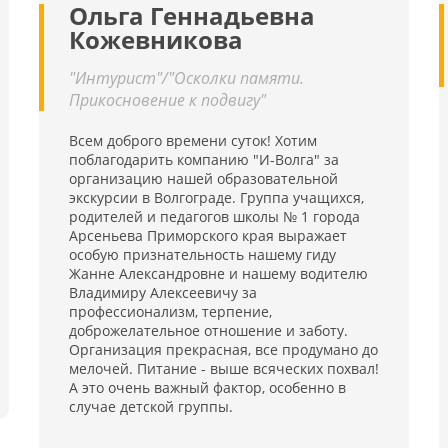
совместить оздоровительное лечение с приятным
Ольга Геннадьевна
досугом и отличной экологией.
Кожевникова
"Интурист"/"Осколки памяти.
Прикосновение к подвигу"
Всем доброго времени суток! Хотим
поблагодарить компанию "И-Волга" за
организацию нашей образовательной
экскурсии в Волгограде. Группа учащихся,
родителей и педагогов школы № 1 города
Арсеньева Приморского края выражает
особую признательность нашему гиду
Жанне Александровне и нашему водителю
Владимиру Алексеевичу за
профессионализм, терпение,
доброжелательное отношение и заботу.
Организация прекрасная, все продумано до
мелочей. Питание - выше всяческих похвал!
А это очень важный фактор, особенно в
случае детской группы.