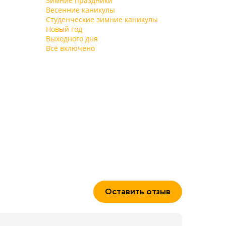
Зимние праздники
мероприятия, скрашивая досуг отдыхающих.
Весенние каникулы
Библиотека, танцевальный зал и бильярдная
Студенческие зимние каникулы
работают круглогодично.
Новый год
Выходного дня
Всё включено
Оставить отзыв