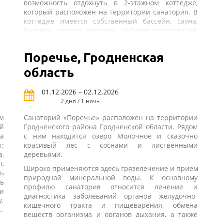
возможность отдохнуть в 2-этажном коттедже,
который расположен на территории санатория. В
коттедже имеется собственный бассейн, сауна,
о
бильярд, крытая парковка, кабинет переговоров,
кухня, камин на дровах. Коттедж подходит для
уединенного комфортабельного отдыха, а также
Поречье, Гродненская
для отдыха и встречи с деловыми партнерами.
область
01.12.2026 – 02.12.2026
2 дня / 1 ночь
м
Санаторий «Поречье» расположен на территории
й
Гродненского района Гродненской области. Рядом
а
с ним находится озеро Молочное и сказочно
:
красивый лес с соснами и лиственными
а,
деревьями.
н,
Широко применяются здесь грязелечение и прием
ь
природной минеральной воды. К основному
ь
профилю санатория относится лечение и
и
диагностика заболеваний органов желудочно-
.
кишечного тракта и пищеварения, обмена
и
веществ организма и органов дыхания, а также