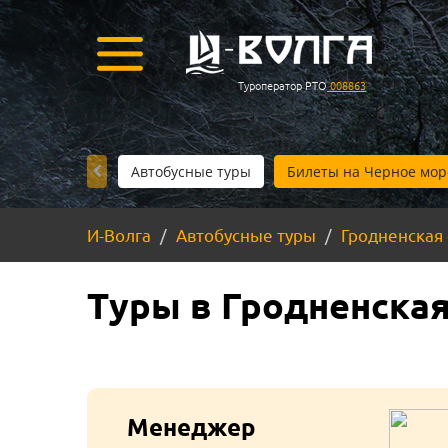
Туроператор РТО
008863
Автобусные туры
Билеты на Черное мор
И-Волга
Автобусные туры
Гродненская
Туры в Гродненская
Менеджер