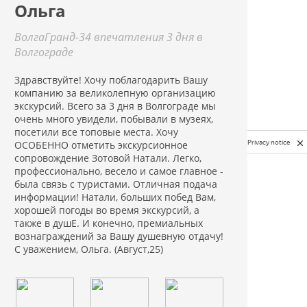
Ольга
ВолгаГранд-34 впечатления 3 дня в
Волгограде
Здравствуйте! Хочу поблагодарить Вашу
компанию за великолепную организацию
экскурсий. Всего за 3 дня в Волгограде мы
очень много увидели, побывали в музеях,
посетили все топовые места. Хочу
Privacy notice
ОСОБЕННО отметить экскурсионное
сопровождение Зотовой Натали. Легко,
профессионально, весело и самое главное -
была связь с туристами. Отличная подача
информации! Натали, больших побед Вам,
хорошей погоды во время экскурсий, а
также в душЕ. И конечно, премиальных
вознаграждений за Вашу душевную отдачу!
С уважением, Ольга. (Август,25)