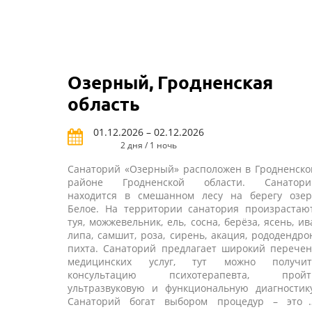
всем протяжении лечения бальнеологических
процедур позволяет персоналу санатория
достигать небывалых успехов в лечении самого
широкого спектра заболеваний. Здесь также част
используют и целебные свойства природных
грязевых источников.
Озерный, Гродненская
область
01.12.2026 – 02.12.2026
2 дня / 1 ночь
Санаторий «Озерный» расположен в Гродненско
районе Гродненской области. Санатори
находится в смешанном лесу на берегу озер
Белое. На территории санатория произрастают
туя, можжевельник, ель, сосна, берёза, ясень, ив
липа, самшит, роза, сирень, акация, рододендро
пихта. Санаторий предлагает широкий перечен
медицинских услуг, тут можно получит
консультацию психотерапевта, пройт
ультразвуковую и функциональную диагностику
Санаторий богат выбором процедур – это 