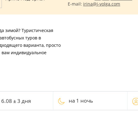
E-mail:
irina@i-volga.com
ада зимой? Туристическая
автобусных туров в
одходящего варианта, просто
м вам индивидуальное
на 1 ночь