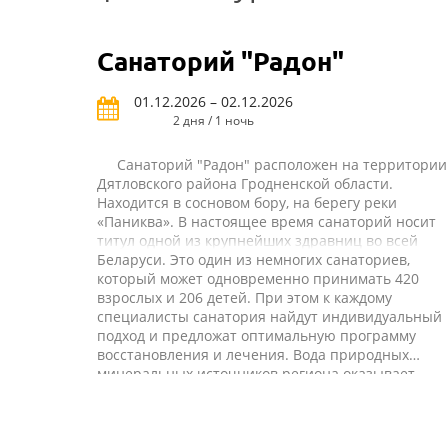
Санаторий "Радон"
01.12.2026 – 02.12.2026
2 дня / 1 ночь
Санаторий "Радон" расположен на территории
Дятловского района Гродненской области.
Находится в сосновом бору, на берегу реки
«Паниква». В настоящее время санаторий носит
титул одной из крупнейших здравниц во всей
Беларуси. Это один из немногих санаториев,
который может одновременно принимать 420
взрослых и 206 детей. При этом к каждому
специалисты санатория найдут индивидуальный
подход и предложат оптимальную программу
восстановления и лечения. Вода природных
минеральных источников региона оказывает
благотворное влияние на организм, именно по
этой причине санаторий появился недалеко от
мест ее образования. Широкое применение на