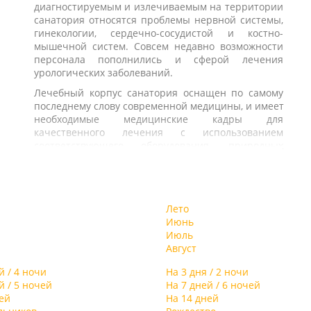
й
диагностируемым и излечиваемым на территории
ь
спектр экскурсионных программ, доступных для
ия
санатория относятся проблемы нервной системы,
м
отдыхающих.
гинекологии, сердечно-сосудистой и костно-
мышечной систем. Совсем недавно возможности
я
персонала пополнились и сферой лечения
ым
урологических заболеваний.
я
,
Лечебный корпус санатория оснащен по самому
последнему слову современной медицины, и имеет
необходимые медицинские кадры для
а
качественного лечения с использованием
т
соответствующего оборудования, природных
е
элементов и психотерапевтических методов.
ый
о
Размещение отдыхающих осуществляется в
м
двухэтажных спальных корпусах, всего на
ее
территории санатория их располагается 8.
Лето
м
Отдыхающим предложат стандартные номера и
Июнь
ые
комфортабельные “люксы”. Также возможно
Июль
заселение в уединенные коттеджи. В каждом
Август
номере будет представлена уютная лоджия,
го
комплект современной мебели, система
й / 4 ночи
На 3 дня / 2 ночи
е,
кабельного телевидения и горячее
й / 5 ночей
На 7 дней / 6 ночей
т
водоснабжение.
ей
На 14 дней
 в