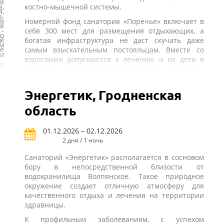
ая
,
костно-мышечной системы.
,
-
 в
Номерной фонд санатория «Поречье» включает в
я
-
себя 300 мест для размещения отдыхающих, а
о
й
богатая инфраструктура не даст скучать даже
м
ве
самым взыскательным постояльцам. Вместе со
 и
взрослыми допускаются к лечению и их дети в
о
возрасте от 2 лет. В санатории «Поречье»
проживание осуществляется в номерах
о
различного класса и категории.
Энергетик, Гродненская
го
На территории санатория представлены как
ь
область
многочисленные досуговые объекты для
х
качественного времяпрепровождения всех
-
проживающих здесь, так и увеселительные
01.12.2026 – 02.12.2026
м
объекты. Одним словом, инфраструктура
2 дня / 1 ночь
е
санатория «Поречье» (Беларусь) поможет каждому
ы
Санаторий «Энергетик» располагается в сосновом
постояльцу найти для себя занятие по душе.
-
бору в непосредственной близости от
 а
Персонал санатория всегда готов сделать все,
водохранилища Волпянское. Такое природное
ы
чтобы пребывание здесь проходило для каждого
окружение создает отличную атмосферу для
х
постояльца максимально полезно и приятно. Для
качественного отдыха и лечения на территории
ый
о
этого предлагается трансфер по многим
здравницы.
я
и
направлениям, в их числе и перемещения из
х
К профильным заболеваниям, с успехом
е.
международного аэропорта, а также широкий