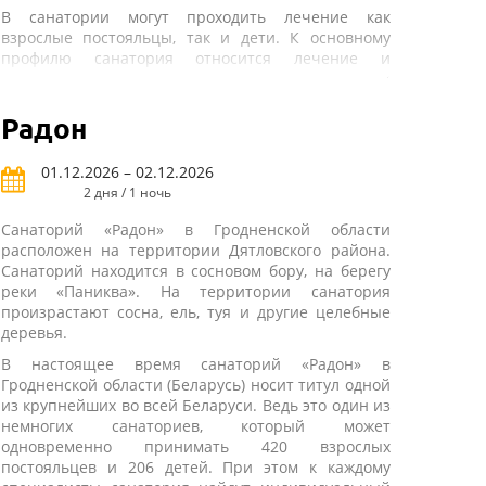
В санатории могут проходить лечение как
взрослые постояльцы, так и дети. К основному
профилю санатория относится лечение и
диагностика таких заболеваний, как проблемы
органов кровообращения и дыхания,
пищеварения и эндокринной системы.
Радон
Расстройства питания и нарушения обмена
веществ у взрослых и детей, болезней
01.12.2026 – 02.12.2026
периферической нервной системы, болезней
2 дня / 1 ночь
костно-мышечной системы и соединительной
ткани.
Санаторий «Радон» в Гродненской области
расположен на территории Дятловского района.
В состав санатория входят три корпуса с жилыми
Санаторий находится в сосновом бору, на берегу
комнатами, лечебный корпус, столовая и
реки «Паниква». На территории санатория
административное здание. Такая развитая
произрастают сосна, ель, туя и другие целебные
инфраструктура позволяет одновременно
деревья.
размещать на территории санатория до 360
человек. Для проживания всем отдыхающим могут
В настоящее время санаторий «Радон» в
быть предложены номера однокомнатного типа,
Гродненской области (Беларусь) носит титул одной
вмещающие в себя двоих или троих постояльцев
из крупнейших во всей Беларуси. Ведь это один из
одновременно.
немногих санаториев, который может
одновременно принимать 420 взрослых
В инфраструктуру санатория входят крытый
постояльцев и 206 детей. При этом к каждому
бассейн и библиотека, спортивный зал, а также