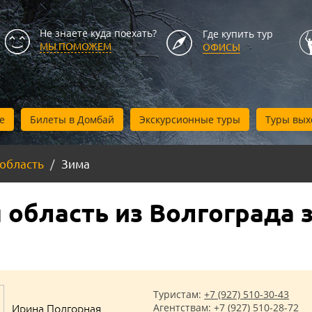
Не знаете куда поехать?
Где купить тур
МЫ ПОМОЖЕМ
ОФИСЫ
е
Билеты в Домбай
Экскурсионные туры
Туры вых
 область
Зима
 область из Волгограда 
Туристам:
+7 (927) 510-30-43
Ирина Подгорная
Агентствам:
+7 (927) 510-28-72