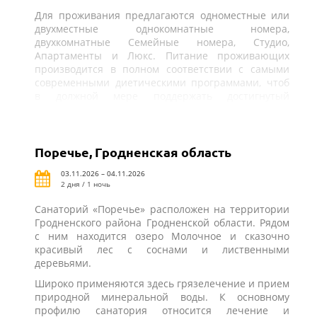
Для проживания предлагаются одноместные или
двухместные однокомнатные номера,
двухкомнатные Семейные номера, Студио,
Апартаменты и Люкс. Питание проживающих
производится в полном соответствии с самыми
современными диетическими программами, чтоб
в должной мере поддержать достигнутый
результат лечения.
Поречье, Гродненская область
03.11.2026 – 04.11.2026
2 дня / 1 ночь
Санаторий «Поречье» расположен на территории
Гродненского района Гродненской области. Рядом
с ним находится озеро Молочное и сказочно
красивый лес с соснами и лиственными
деревьями.
Широко применяются здесь грязелечение и прием
природной минеральной воды. К основному
профилю санатория относится лечение и