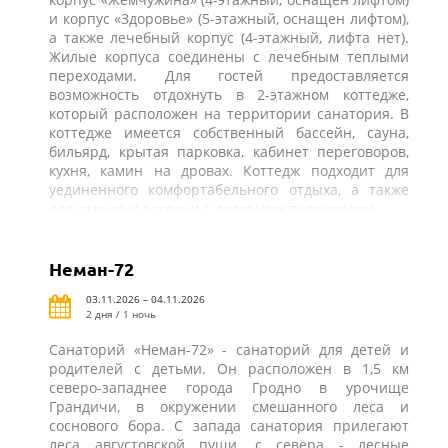
и корпус «Здоровье» (5-этажный, оснащен лифтом),
а также лечебный корпус (4-этажный, лифта нет).
Жилые корпуса соединены с лечебным теплыми
переходами. Для гостей предоставляется
возможность отдохнуть в 2-этажном коттедже,
который расположен на территории санатория. В
коттедже имеется собственный бассейн, сауна,
бильярд, крытая парковка, кабинет переговоров,
кухня, камин на дровах. Коттедж подходит для
уединенного комфортабельного отдыха, а также
для отдыха и встречи с деловыми партнерами.
Неман-72
03.11.2026 – 04.11.2026
2 дня / 1 ночь
Санаторий «Неман-72» - санаторий для детей и
родителей с детьми. Он расположен в 1,5 км
северо-западнее города Гродно в урочище
Грандичи, в окружении смешанного леса и
соснового бора. С запада санатория прилегают
леса августовской пущи, с севера - лесные