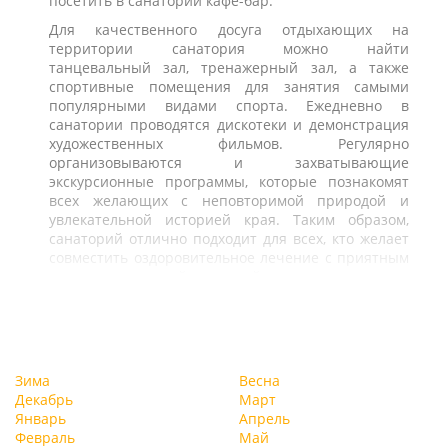
посетить в санатории кафе-бар.
Для качественного досуга отдыхающих на
территории санатория можно найти
танцевальный зал, тренажерный зал, а также
спортивные помещения для занятия самыми
популярными видами спорта. Ежедневно в
санатории проводятся дискотеки и демонстрация
художественных фильмов. Регулярно
организовываются и захватывающие
экскурсионные программы, которые познакомят
всех желающих с неповторимой природой и
увлекательной историей края. Таким образом,
санаторий отлично подходит для всех, кто желает
совместить оздоровительное лечение с приятным
досугом и отличной экологией.
Зима
Весна
Декабрь
Март
Январь
Апрель
Февраль
Май