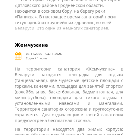
Дятловского района Гродненской области.
Находится в сосновом бору, на берегу реки
«Паниква». В настоящее время санаторий носит
титул одной из крупнейших здравниц во всей
Беларуси. Это один из немногих санаториев,
который может одновременно принимать 420
взрослых и 206 детей. При этом к каждому
Жемчужина
специалисты санатория найдут индивидуальный
подход и предложат оптимальную программу
03.11.2026 – 04.11.2026
восстановления и лечения. Вода природных
2 дня / 1 ночь
минеральных источников региона оказывает
благотворное влияние на организм, именно по
На территории санатория «Жемчужина» в
этой причине санаторий появился недалеко от
Беларуси находятся: площадка для отдыха
мест ее образования. Широкое применение на
(танцевальная), две чудесные детские площади с
всем протяжении лечения бальнеологических
горками, качелями, площадка для занятий спортом
процедур позволяет персоналу санатория
(волейбольная, баскетбольная, бадминтонная, для
достигать небывалых успехов в лечении самого
мини-футбола), площадки для тихого отдыха с
широкого спектра заболеваний. Здесь также часто
установленными навесами и мангалами.
используют и целебные свойства природных
Территория санатория огорожена и круглосуточно
грязевых источников.
охраняется. Для отдыхающих и гостей санатория
предусмотрена бесплатная стоянка.
На территории находятся два жилых корпуса:
корпус «Жемчужина» (4-этажный, оснащен лифтом)