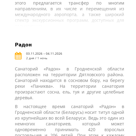
этого предлагается трансфер по многим
направлениям, в их числе и перемещения из
международного аэропорта, а также широкий
спектр экскурсионных программ, доступных для
отдыхающих.
Радон
03.11.2026 – 04.11.2026
2 дня / 1 ночь
Санаторий «Радон» в Гродненской области
расположен на территории Дятловского района.
Санаторий находится в сосновом бору, на берегу
реки «Паниква». На территории санатория
произрастают сосна, ель, туя и другие целебные
деревья.
В настоящее время санаторий «Радон» в
Гродненской области (Беларусь) носит титул одной
из крупнейших во всей Беларуси. Ведь это один из
немногих санаториев, который может
одновременно принимать 420 взрослых
постояльцев и 206 детей. При этом к каждому