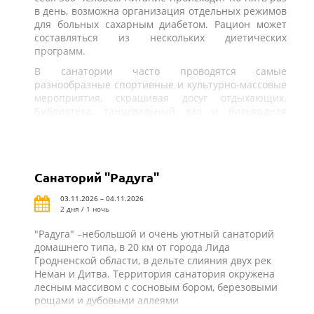
в день, возможна организация отдельных режимов
для больных сахарным диабетом. Рацион может
составляться из нескольких диетических
программ.
В санатории часто проводятся самые
разнообразные спортивные и культурно-массовые
мероприятия, скрашивая досуг отдыхающих.
Библиотека, танцевальный зал и бильярдная
работают круглогодично.
Санаторий "Радуга"
03.11.2026 – 04.11.2026
2 дня / 1 ночь
"Радуга" –небольшой и очень уютный санаторий
домашнего типа, в 20 км от города Лида
Гродненской области, в дельте слияния двух рек
Неман и Дитва. Территория санатория окружена
лесным массивом с сосновым бором, березовыми
рощами и дубовыми аллеями