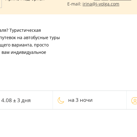
E-mail:
irina@i-volga.com
аля? Туристическая
путевок на автобусные туры
ящего варианта, просто
м вам индивидуальное
на 3 ночи