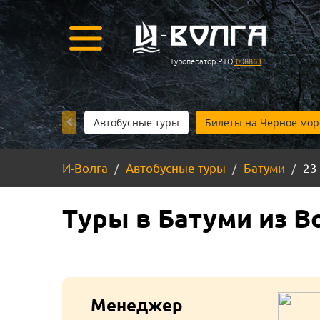
Туроператор РТО
008863
Автобусные туры
Билеты на Черное мор
И-Волга
Автобусные туры
Батуми
23
Туры в Батуми из В
Менеджер