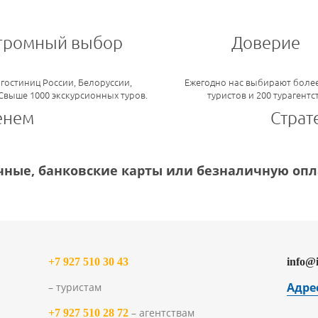
громный выбор
Доверие
 гостиниц России, Белоруссии,
Ежегодно нас выбирают более
 Свыше 1000 экскурсионных туров.
туристов и 200 турагентс
енем
Страт
ные, банковские карты или безналичную опла
+7 927 510 30 43
info@
Адре
– туристам
– агентствам
+7 927 510 28 72