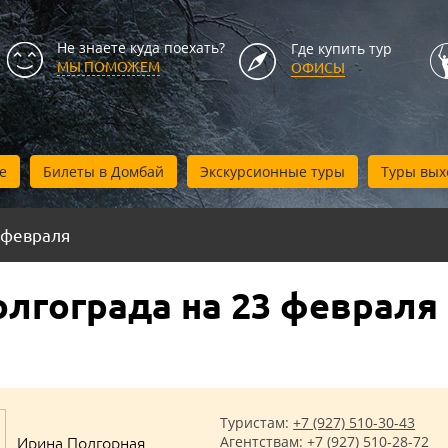
Не знаете куда поехать?
Где купить тур
МЫ ПОМОЖЕМ
ОФИСЫ
е
Билеты в Домбай
Экскурсионные туры
Туры вых
 февраля
олгограда на 23 февраля
Туристам:
+7 (927) 510-30-43
Ирина Подгорная
Агентствам:
+7 (927) 510-28-72