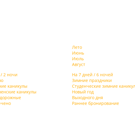
Лето
Июнь
Июль
Август
 / 2 ночи
На 7 дней / 6 ночей
во
Зимние праздники
ние каникулы
Студенческие зимние канику
венские каникулы
Новый год
одорожные
Выходного дня
ючено
Раннее бронирование