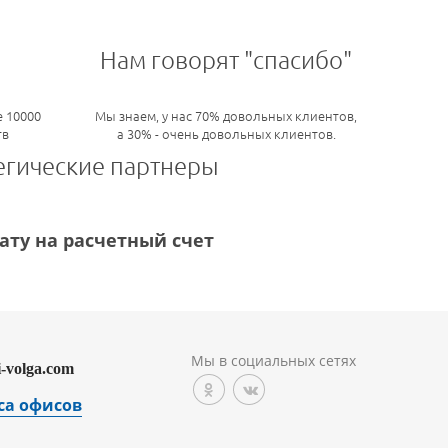
Нам говорят "спасибо"
 10000
Мы знаем, у нас 70% довольных клиентов,
тв
а 30% - очень довольных клиентов.
егические партнеры
ту на расчетный счет
Мы в социальных сетях
i-volga.com
са офисов