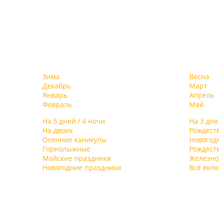
Зима
Весна
Декабрь
Март
Январь
Апрель
Февраль
Май
На 5 дней / 4 ночи
На 3 дня
На двоих
Рождест
Осенние каникулы
Новогод
Горнолыжные
Рождест
Майские праздники
Железн
Новогодние праздники
Всё вкл